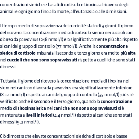
concentrazioni sieriche e basali di cortisolo e tiroxina al ricovero degli
animali e ogni giorno fino alla morte, all’eutanasia o alle dimissioni.
Il tempo medio di sopravvivenza dei cuccioli è stato di 3 giorni. Il giorno
del ricovero, la concentrazione media di cortisolo sierico nei cuccioli con
diarrea da parvovirus (248 nmol/l) era significativamente più alta rispetto
ai cani del gruppo di controllo (77 nmol/l). Anche la
concentrazione
sierica di cortisolo
misurata il secondo e terzo giorno era molto
più alta
nei
cuccioli che non sono sopravvissuti
rispetto a quelli che sono stati
dimessi.
Tuttavia, il giorno del ricovero la concentrazione media di tiroxina nel
siero nei cani con diarrea da parvovirus era significativamente inferiore
(8,12 nmol/l) rispetto ai cani del gruppo di controllo (35 nmol/l); ciò si è
verificato anche il secondo e il terzo giorno, quando la
concentrazione
media
di tiroxinasierica
nei
cani che non sono sopravvissuti
si è
mantenuta a
livelli inferiori
(4,4 nmol/l) rispetto ai cani che sono stati
dimessi (9,2 nmol/l).
Ciò dimostra che elevate concentrazioni sieriche di cortisolo e basse