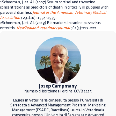
1Schoeman, J. et. Al. (2007) Serum cortisol and thyroxine
concentrations as predictors of death in critically ill puppies with
parvoviral diarrhea.
Journal of the American Veterinary Medical
Association
; 231(10): 1534-1539.
2Schoeman, J. et. Al. (2013) Biomarkers in canine parvovirus
enteritis.
NewZealand Veterinary Journal
; 61(4):217-222.
Josep Campmany
Numero di iscrizione all’ordine: COVB 1125
Laurea in Veterinaria conseguita presso l’Università di
Saragozza e Advanced Management Program. Marketing
Management (ESADE, Barcellona)Laurea in Veterinaria
conseguita presso l’Università di Saragozza e Advanced