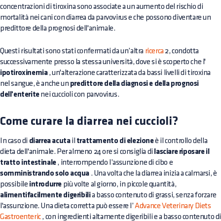
concentrazioni di tiroxina sono associate a un aumento del rischio di
mortalità nei cani con diarrea da parvovirus e che possono diventare un
predittore della prognosi dell'animale.
Questi risultati sono stati confermati da un’altra
ricerca
2, condotta
successivamente presso la stessa università, dove si è scoperto che l'
ipotiroxinemia
, un'alterazione caratterizzata da bassi livelli di tiroxina
nel sangue, è anche un
predittore della diagnosi e della prognosi
dell'enterite
nei cuccioli con parvovirus.
Come curare la diarrea nei cuccioli?
In caso di
diarrea acuta
il
trattamento di elezione
è il controllo della
dieta dell'animale. Per almeno 24 ore si consiglia di
lasciare riposare il
tratto intestinale
, interrompendo l’assunzione di cibo e
somministrando solo acqua
. Una volta che la diarrea inizia a calmarsi, è
possibile
introdurre
più volte al giorno, in piccole quantità,
alimentifacilmente digeribili
a basso contenuto di grassi, senza forzare
l'assunzione. Una dieta corretta può essere l’
Advance Veterinary Diets
Gastroenteric
, con ingredienti altamente digeribili e a basso contenuto d