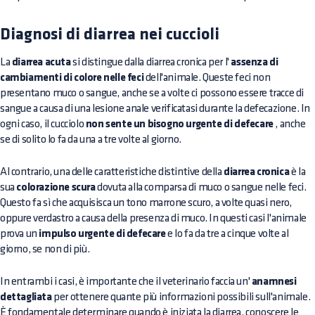
Diagnosi di diarrea nei cuccioli
La
diarrea acuta
si distingue dalla diarrea cronica per l'
assenza di
cambiamenti di colore nelle feci
dell'animale. Queste feci non
presentano muco o sangue, anche se a volte ci possono essere tracce di
sangue a causa di una lesione anale verificatasi durante la defecazione. In
ogni caso, il cucciolo
non sente un bisogno urgente di defecare
, anche
se di solito lo fa da una a tre volte al giorno.
Al contrario, una delle caratteristiche distintive della
diarrea cronica
è la
sua
colorazione scura
dovuta alla comparsa di muco o sangue nelle feci.
Questo fa sì che acquisisca un tono marrone scuro, a volte quasi nero,
oppure verdastro a causa della presenza di muco. In questi casi l'animale
prova un
impulso urgente di defecare
e lo fa da tre a cinque volte al
giorno, se non di più.
In entrambi i casi, è importante che il veterinario faccia un'
anamnesi
dettagliata
per ottenere quante più informazioni possibili sull'animale.
È fondamentale determinare quando è iniziata la diarrea, conoscere le