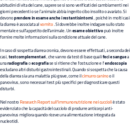
abitudini di vita del cane, sapere se si sono verificati dei cambiamenti nei
giorni precedenti o se l’animale abbia ingerito cibo insolito o avariato. Si
devono
prendere in esame anche i restantisintomi
, poiché in molti casi
la diarrea è associata al
vomito
. Si dovrebbe inoltre indagare sullo stato
mentale e sull'appetito dell'animale. Un
esame obiettivo
può inoltre
fornire molte informazioni sulla condizione attuale del cane.
In caso di sospetta diarrea cronica, devono essere effettuati, a seconda dei
casi,
testcomplementari
, che vanno da test di base quali
feci e sangue
a
una
radiografia
o
ecografia
se si ritiene che l'ostruzione e l'
endoscopia
escludano altri disturbi gastrointestinali. Quando si sospetta che la causa
della diarrea sia una malattia più grave, come il
cimurro canino
o il
parvovirus, sono necessari test più specifici per diagnosticare questi
disturbi.
Nel nostro
Research Report sull'immunonutrizione nei cuccioli
è stato
evidenziato che la capacità del cucciolo di produrre anticorpi anti-
parvovirus migliora quando riceve una alimentazione integrata da
nucleotidi.