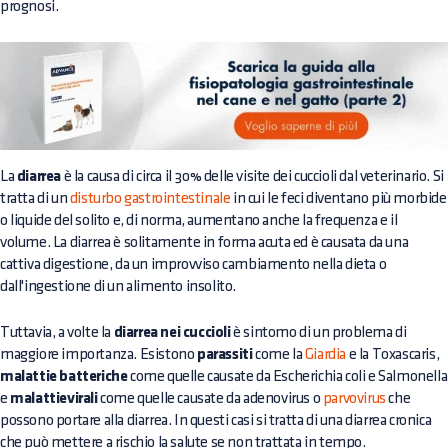
prognosi.
La
diarrea
è la causa di circa il 30% delle visite dei cuccioli dal veterinario. Si
tratta di un
disturbo gastrointestinale
in cui le feci diventano più morbide
o liquide del solito e, di norma, aumentano anche la frequenza e il
volume. La diarrea è solitamente in forma acuta ed è causata da una
cattiva digestione, da un improvviso cambiamento nella dieta o
dall'ingestione di un alimento insolito.
Tuttavia, a volte la
diarrea nei cuccioli
è sintomo di un problema di
maggiore importanza. Esistono
parassiti
come la
Giardia
e la Toxascaris,
malattie batteriche
come quelle causate da Escherichia coli e Salmonella
e
malattievirali
come quelle causate da adenovirus o
parvovirus
che
possono portare alla diarrea. In questi casi si tratta di una diarrea cronica
che può mettere a rischio la salute se non trattata in tempo.