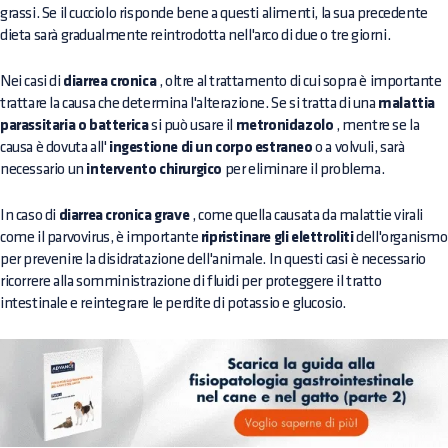
grassi. Se il cucciolo risponde bene a questi alimenti, la sua precedente
dieta sarà gradualmente reintrodotta nell'arco di due o tre giorni.
Nei casi di
diarrea cronica
, oltre al trattamento di cui sopra è importante
trattare la causa che determina l'alterazione. Se si tratta di una
malattia
parassitaria o batterica
si può usare il
metronidazolo
, mentre se la
causa è dovuta all'
ingestione di un corpo estraneo
o a volvuli, sarà
necessario un
intervento chirurgico
per eliminare il problema.
In caso di
diarrea cronica grave
, come quella causata da malattie virali
come il parvovirus, è importante
ripristinare gli elettroliti
dell'organismo
per prevenire la disidratazione dell'animale. In questi casi è necessario
ricorrere alla somministrazione di fluidi per proteggere il tratto
intestinale e reintegrare le perdite di potassio e glucosio.