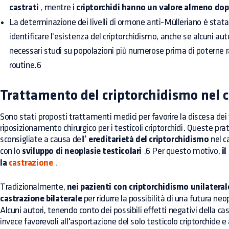
castrati
, mentre i
criptorchidi hanno un valore almeno dop
La determinazione dei livelli di ormone anti-Mülleriano è st
identificare l'esistenza del criptorchidismo, anche se alcuni aut
necessari studi su popolazioni più numerose prima di poterne
routine.6
Trattamento del criptorchidismo nel 
Sono stati proposti trattamenti medici per favorire la discesa dei t
riposizionamento chirurgico per i testicoli criptorchidi. Queste pr
sconsigliate a causa dell'
ereditarietà del criptorchidismo
nel c
con lo
sviluppo di neoplasie testicolari
.6 Per questo motivo,
i
la
castrazione
.
Tradizionalmente,
nei pazienti con criptorchidismo unilateral
castrazione bilaterale
per ridurre la possibilità di una futura neo
Alcuni autori, tenendo conto dei possibili effetti negativi della ca
invece favorevoli all'asportazione del solo testicolo criptorchide 