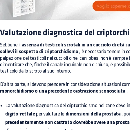
Valutazione diagnostica del criptorch
Sebbene l'
assenza di testicoli scrotali in un cucciolo di età 
sollevi il sospetto di criptorchidismo
, è necessario tenere in co
palpazione dei testicoli nei cuccioli o nei cani obesi non è sempre 
dimenticare che, finché il canale inguinale non è chiuso, è possib
testicolo dallo scroto al suo interno.
D'altra parte, si devono prendere in considerazione situazioni com
monorchidismo o una precedente castrazione sconosciuta
.
La valutazione diagnostica del criptorchidismo nel cane deve i
digito-rettale
per valutare le
dimensioni della prostata
, po
precedentemente non castrato dovrebbe avere una prostat