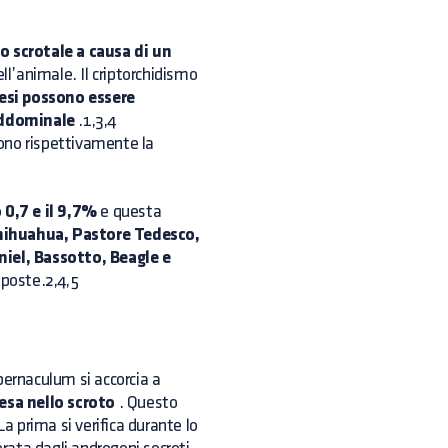
co scrotale a causa di un
ll’animale. Il criptorchidismo
cesi possono essere
 addominale
.1,3,4
ono rispettivamente la
o 0,7 e il 9,7%
e questa
hihuahua, Pastore Tedesco,
niel, Bassotto, Beagle e
poste.2,4,5
ernaculum si accorcia a
cesa nello scroto
. Questo
a prima si verifica durante lo