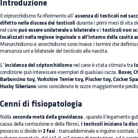
Introduzione
Il criptorchidismo fa riferimento all’
assenza di testicoli nel sac
difetto nella discesa dei testicoli
durante i primi mesi di vita de
nel cane
può essere unilaterale o bilaterale
e i
testicoli non s
localizzati nella regione inguinale o all’interno della cavità
Monorchidismo e anorchidismo sono invece i termini che definisc
mancanza uni e bilaterale del testicolo alla nascita.
L'
incidenza del criptorchidismo
nel cane è stata stimata tra
l
condizione può interessare esemplari di qualsiasi razza.
Boxer, C
Barboncino toy, Yorkshire Terrier toy, Pischer toy, Cocker Spa
Husky Siberiano
sono considerate le razze maggiormente predis
Cenni di fisiopatologia
Nella
seconda metà della gravidanza
, quando il legamento gub
causa della contrazione e della fibrosi,
i testicoli iniziano la dis
processo si divide in
2 fasi
: transaddominale e inguino-scrotale. L