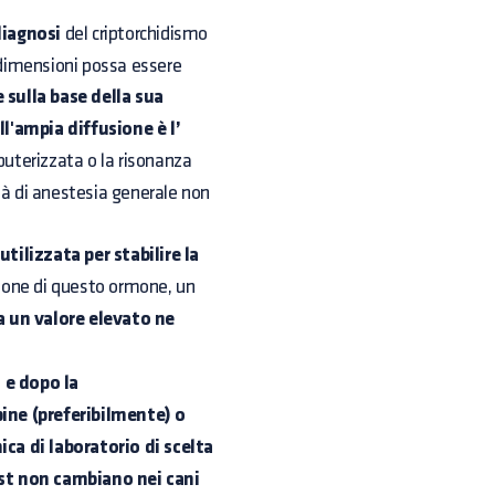
diagnosi
del criptorchidismo
i dimensioni possa essere
e sulla base della sua
l'ampia diffusione è l’
terizzata o la risonanza
tà di anestesia generale non
utilizzata per stabilire la
zione di questo ormone, un
a un valore elevato ne
 e dopo la
ine (preferibilmente) o
ca di laboratorio di scelta
ost non cambiano nei cani