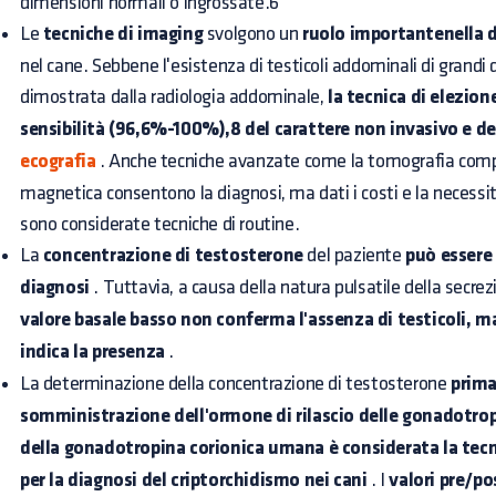
dimensioni normali o ingrossate.6
Le
tecniche di imaging
svolgono un
ruolo importantenella 
nel cane. Sebbene l'esistenza di testicoli addominali di grand
dimostrata dalla radiologia addominale,
la tecnica di elezion
sensibilità (96,6%-100%),8 del carattere non invasivo e del
ecografia
. Anche tecniche avanzate come la tomografia compu
magnetica consentono la diagnosi, ma dati i costi e la necessi
sono considerate tecniche di routine.
La
concentrazione di testosterone
del paziente
può essere 
diagnosi
. Tuttavia, a causa della natura pulsatile della secre
valore basale basso non conferma l'assenza di testicoli, m
indica la presenza
.
La determinazione della concentrazione di testosterone
prima
somministrazione dell'ormone di rilascio delle gonadotrop
della gonadotropina corionica umana è considerata la tecni
per la diagnosi del criptorchidismo nei cani
. I
valori pre/p