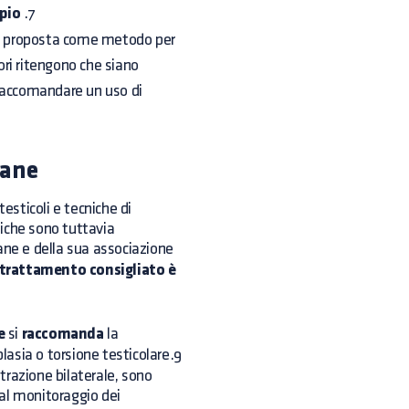
pio
.7
ata proposta come metodo per
ori ritengono che siano
 raccomandare un uso di
cane
esticoli e tecniche di
atiche sono tuttavia
ane e della sua associazione
l trattamento consigliato è
e
si
raccomanda
la
plasia o torsione testicolare.9
strazione bilaterale, sono
e al monitoraggio dei