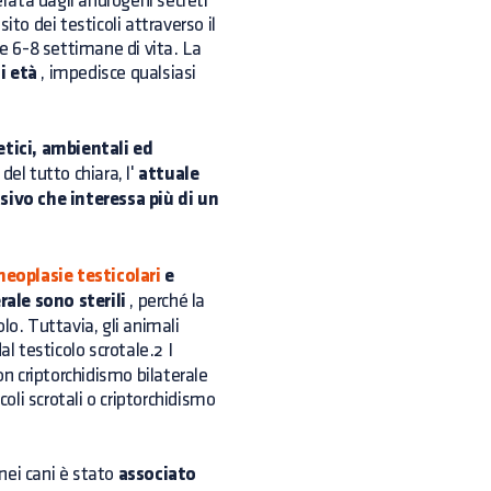
erata dagli androgeni secreti
sito dei testicoli attraverso il
me 6-8 settimane di vita. La
i età
, impedisce qualsiasi
etici, ambientali ed
el tutto chiara, l'
attuale
ivo che interessa più di un
eoplasie testicolari
e
rale sono sterili
, perché la
lo. Tuttavia, gli animali
al testicolo scrotale.2 I
on criptorchidismo bilaterale
coli scrotali o criptorchidismo
nei cani è stato
associato