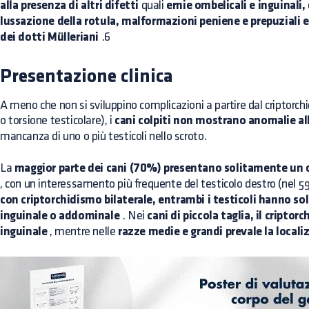
alla presenza di altri difetti
quali
ernie ombelicali e inguinali, 
lussazione della rotula, malformazioni peniene e prepuziali 
dei dotti Mülleriani
.6
Presentazione clinica
A meno che non si sviluppino complicazioni a partire dal criptor
o torsione testicolare), i
cani colpiti non mostrano anomalie al
mancanza di uno o più testicoli nello scroto.
La
maggior parte dei cani (70%) presentano solitamente un c
, con un interessamento più frequente del testicolo destro (nel 59
con criptorchidismo bilaterale, entrambi i testicoli hanno so
inguinale o addominale
. Nei
cani di piccola taglia, il cript
inguinale
, mentre nelle
razze medie e grandi prevale la loca