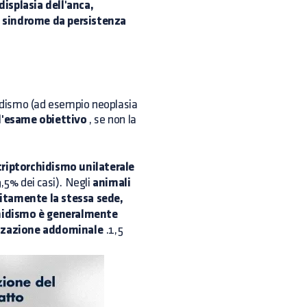
displasia dell'anca,
e sindrome da persistenza
chidismo (ad esempio neoplasia
l'esame obiettivo
, se non la
riptorchidismo unilaterale
,5% dei casi). Negli
animali
litamente la stessa sede,
orchidismo è generalmente
lizzazione addominale
.1,5