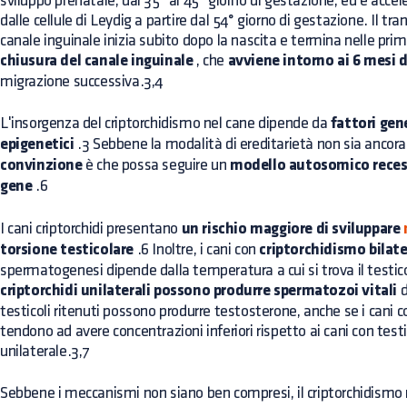
sviluppo prenatale, dal 35° al 45° giorno di gestazione, ed è accel
dalle cellule di Leydig a partire dal 54° giorno di gestazione. Il tran
canale inguinale inizia subito dopo la nascita e termina nelle pri
chiusura del canale inguinale
, che
avviene intorno ai 6 mesi d
migrazione successiva.3,4
L'insorgenza del criptorchidismo nel cane dipende da
fattori gen
epigenetici
.3 Sebbene la modalità di ereditarietà non sia ancora d
convinzione
è che possa seguire un
modello autosomico recess
gene
.6
I cani criptorchidi presentano
un rischio maggiore di sviluppare
n
torsione testicolare
.6 Inoltre, i cani con
criptorchidismo bilate
spermatogenesi dipende dalla temperatura a cui si trova il testico
criptorchidi unilaterali possono produrre spermatozoi vitali
d
testicoli ritenuti possono produrre testosterone, anche se i cani c
tendono ad avere concentrazioni inferiori rispetto ai cani con testi
unilaterale.3,7
Sebbene i meccanismi non siano ben compresi, il criptorchidismo 