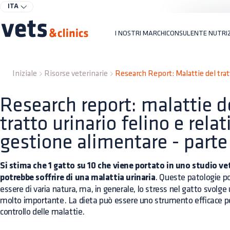
ITA
I NOSTRI MARCHI
CONSULENTE NUTRI
Iniziale
Risorse veterinarie
Research Report: Malattie del tratt
Research report: malattie d
tratto urinario felino e relat
gestione alimentare - parte
Si stima che 1 gatto su 10 che viene portato in uno studio ve
potrebbe soffrire di una malattia urinaria
. Queste patologie 
essere di varia natura, ma, in generale, lo stress nel gatto svolge 
molto importante. La dieta può essere uno strumento efficace pe
controllo delle malattie.