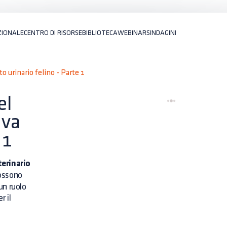
ZIONALE
CENTRO DI RISORSE
BIBLIOTECA
WEBINARS
INDAGINI
o urinario felino - Parte 1
el
iva
 1
terinario
possono
un ruolo
r il