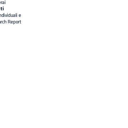
rai
ti
ndividuali e
earch Report