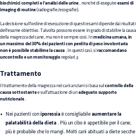
biochimici completi e l'analisi delle urine
, nonché di eseguire
esami di
imaging di routine
(radiografie/ecografie).
La decisione sull'ordine di esecuzione di questi esami dipende dai risultati
dell'esame obiettivo. Talvolta possono essere in grado di stabilire la causa
della magrezza del cane, ma non è sempre così. In
medicina umana, in
un massimo del 30% dei pazienti con perdita di peso involontaria
non è possibile stabilirne la causa
. In questi casi, si
raccomandano
uncontrollo e un monitoraggio
regolari.3
Trattamento
Il trattamento della magrezza nei cani anziani si basa sul
controllo della
causa sottostante
e sull'attuazione di un
adeguato supporto
nutrizionale
.
Nei pazienti con
iporessia
è consigliabile
aumentare la
palatabilità della dieta
. Più un cibo è appetibile per il cane,
più è probabile che lo mangi. Molti cani abituati a diete secche