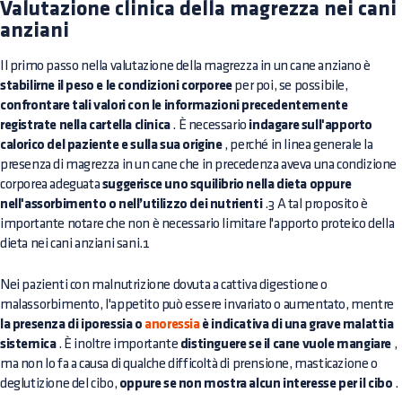
Valutazione clinica della magrezza nei cani
anziani
Il primo passo nella valutazione della magrezza in un cane anziano è
stabilirne il peso e le condizioni corporee
per poi, se possibile,
confrontare tali valori con le informazioni precedentemente
registrate nella cartella clinica
. È necessario
indagare sull'apporto
calorico del paziente e sulla sua origine
, perché in linea generale la
presenza di magrezza in un cane che in precedenza aveva una condizione
corporea adeguata
suggerisce uno squilibrio nella dieta oppure
nell'assorbimento o nell’utilizzo dei nutrienti
.3 A tal proposito è
importante notare che non è necessario limitare l'apporto proteico della
dieta nei cani anziani sani.1
Nei pazienti con malnutrizione dovuta a cattiva digestione o
malassorbimento, l'appetito può essere invariato o aumentato, mentre
la presenza di iporessia o
anoressia
è indicativa di una grave malattia
sistemica
. È inoltre importante
distinguere se il cane vuole mangiare
,
ma non lo fa a causa di qualche difficoltà di prensione, masticazione o
deglutizione del cibo,
oppure se non mostra alcun interesse per il cibo
.