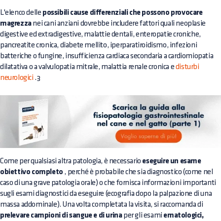
L'elenco delle
possibili cause differenziali che possono provocare
magrezza
nei cani anziani dovrebbe includere fattori quali neoplasie
digestive ed extradigestive, malattie dentali, enteropatie croniche,
pancreatite cronica, diabete mellito, iperparatiroidismo, infezioni
batteriche o fungine, insufficienza cardiaca secondaria a cardiomiopatia
dilatativa o a valvulopatia mitrale, malattia renale cronica e
disturbi
neurologici
.3
Come per qualsiasi altra patologia, è necessario
eseguire un esame
obiettivo completo
, perché è probabile che sia diagnostico (come nel
caso di una grave patologia orale) o che fornisca informazioni importanti
sugli esami diagnostici da eseguire (ecografia dopo la palpazione di una
massa addominale). Una volta completata la visita, si raccomanda di
prelevare campioni di sangue e di urina
per gli esami
ematologici,