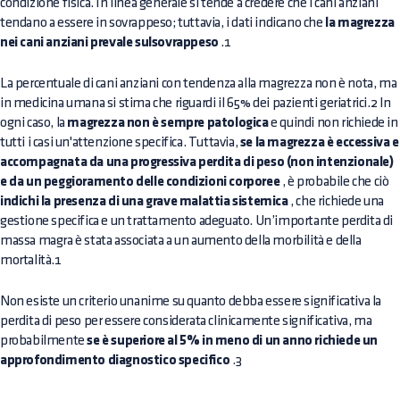
condizione fisica. In linea generale si tende a credere che i cani anziani
tendano a essere in sovrappeso; tuttavia, i dati indicano che
la magrezza
nei cani anziani prevale sulsovrappeso
.1
La percentuale di cani anziani con tendenza alla magrezza non è nota, ma
in medicina umana si stima che riguardi il 65% dei pazienti geriatrici.2 In
ogni caso, la
magrezza non è sempre patologica
e quindi non richiede in
tutti i casi un'attenzione specifica. Tuttavia,
se la magrezza è eccessiva e
accompagnata da una progressiva perdita di peso (non intenzionale)
e da un peggioramento delle condizioni corporee
, è probabile che ciò
indichi la presenza di una grave malattia sistemica
, che richiede una
gestione specifica e un trattamento adeguato. Un’importante perdita di
massa magra è stata associata a un aumento della morbilità e della
mortalità.1
Non esiste un criterio unanime su quanto debba essere significativa la
perdita di peso per essere considerata clinicamente significativa, ma
probabilmente
se è superiore al 5% in meno di un anno richiede un
approfondimento diagnostico specifico
.3