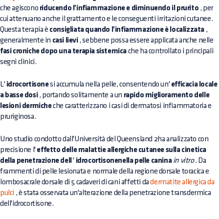
che agiscono
riducendo l'infiammazione e diminuendo il prurito
, per
cui attenuano anche il grattamento e le conseguenti irritazioni cutanee.
Questa terapia è
consigliata quando l'infiammazione è localizzata
,
generalmente in
casi lievi
, sebbene possa essere applicata anche nelle
fasi croniche dopo una terapia sistemica
che ha controllato i principali
segni clinici.
L'
idrocortisone
si accumula nella pelle, consentendo un'
efficacia locale
a basse dosi
, portando solitamente a un
rapido miglioramento delle
lesioni dermiche
che caratterizzano i casi di dermatosi infiammatoria e
pruriginosa.
Uno studio condotto dall'Università del Queensland 2ha analizzato con
precisione l'
effetto delle malattie allergiche cutanee sulla cinetica
della penetrazione dell
'
idrocortisonenella pelle canina
in vitro
. Da
frammenti di pelle lesionata e normale della regione dorsale toracica e
lombosacrale dorsale di 5 cadaveri di cani affetti da
dermatite allergica da
pulci
, è stata osservata un'alterazione della penetrazione transdermica
dell'idrocortisone.