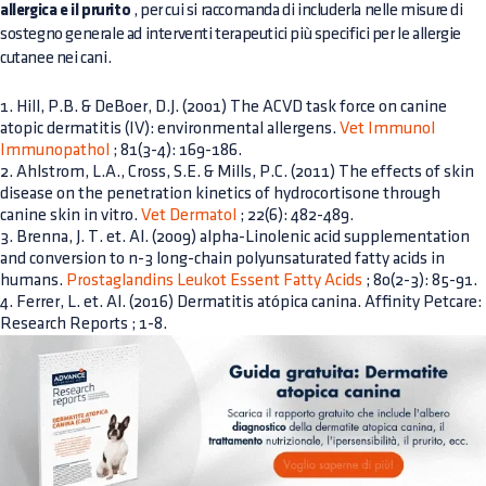
allergica e il prurito
, per cui si raccomanda di includerla nelle misure di
sostegno generale ad interventi terapeutici più specifici per le allergie
cutanee nei cani.
1. Hill, P.B. & DeBoer, D.J. (2001) The ACVD task force on canine
atopic dermatitis (IV): environmental allergens.
Vet Immunol
Immunopathol
; 81(3-4): 169-186.
2. Ahlstrom, L.A., Cross, S.E. & Mills, P.C. (2011) The effects of skin
disease on the penetration kinetics of hydrocortisone through
canine skin in vitro.
Vet Dermatol
; 22(6): 482-489.
3. Brenna, J. T. et. Al. (2009) alpha-Linolenic acid supplementation
and conversion to n-3 long-chain polyunsaturated fatty acids in
humans.
Prostaglandins Leukot Essent Fatty Acids
; 80(2-3): 85-91.
4. Ferrer, L. et. Al. (2016) Dermatitis atópica canina. Affinity Petcare:
Research Reports ; 1-8.