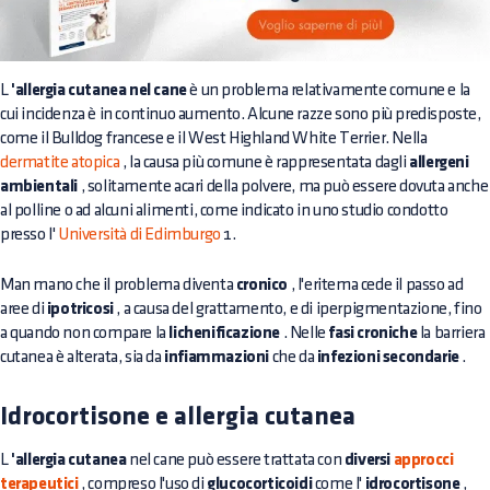
L
'allergia cutanea nel cane
è un problema relativamente comune e la
cui incidenza è in continuo aumento. Alcune razze sono più predisposte,
come il Bulldog francese e il West Highland White Terrier. Nella
dermatite atopica
, la causa più comune è rappresentata dagli
allergeni
ambientali
, solitamente acari della polvere, ma può essere dovuta anche
al polline o ad alcuni alimenti, come indicato in uno studio condotto
presso l'
Università di Edimburgo
1.
Man mano che il problema diventa
cronico
, l'eritema cede il passo ad
aree di
ipotricosi
, a causa del grattamento, e di iperpigmentazione, fino
a quando non compare la
lichenificazione
. Nelle
fasi croniche
la barriera
cutanea è alterata, sia da
infiammazioni
che da
infezioni secondarie
.
Idrocortisone e allergia cutanea
L
'allergia cutanea
nel cane può essere trattata con
diversi
approcci
terapeutici
, compreso l'uso di
glucocorticoidi
come l'
idrocortisone
,