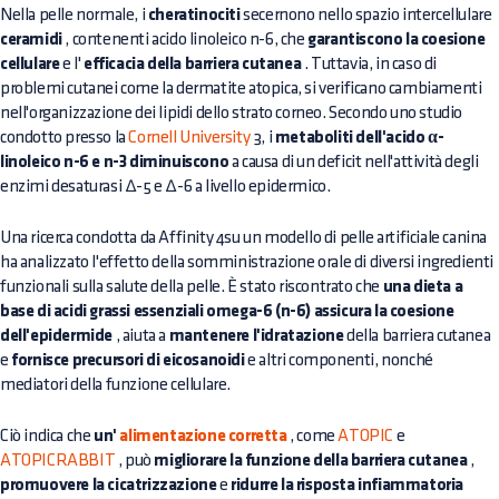
Nella pelle normale, i
cheratinociti
secernono nello spazio intercellulare
ceramidi
, contenenti acido linoleico n-6, che
garantiscono la coesione
cellulare
e l'
efficacia della barriera cutanea
. Tuttavia, in caso di
problemi cutanei come la dermatite atopica, si verificano cambiamenti
nell'organizzazione dei lipidi dello strato corneo. Secondo uno studio
condotto presso la
Cornell University
3, i
metaboliti dell'acido α-
linoleico n-6 e n-3 diminuiscono
a causa di un deficit nell'attività degli
enzimi desaturasi ∆-5 e ∆-6 a livello epidermico.
Una ricerca condotta da Affinity 4su un modello di pelle artificiale canina
ha analizzato l'effetto della somministrazione orale di diversi ingredienti
funzionali sulla salute della pelle. È stato riscontrato che
una dieta a
base di acidi grassi essenziali omega-6 (n-6) assicura la coesione
dell'epidermide
, aiuta a
mantenere l'idratazione
della barriera cutanea
e
fornisce precursori di eicosanoidi
e altri componenti, nonché
mediatori della funzione cellulare.
Ciò indica che
un'
alimentazione corretta
, come
ATOPIC
e
ATOPICRABBIT
, può
migliorare la funzione della barriera cutanea
,
promuovere la cicatrizzazione
e
ridurre la risposta infiammatoria