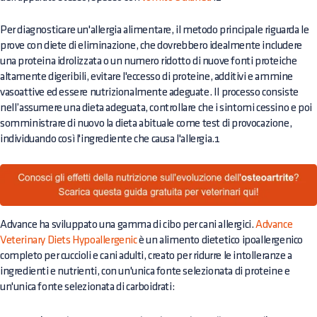
Per diagnosticare un'allergia alimentare, il metodo principale riguarda le
prove con diete di eliminazione, che dovrebbero idealmente includere
una proteina idrolizzata o un numero ridotto di nuove fonti proteiche
altamente digeribili, evitare l'eccesso di proteine, additivi e ammine
vasoattive ed essere nutrizionalmente adeguate. Il processo consiste
nell’assumere una dieta adeguata, controllare che i sintomi cessino e poi
somministrare di nuovo la dieta abituale come test di provocazione,
individuando così l'ingrediente che causa l'allergia.1
Advance ha sviluppato una gamma di cibo per cani allergici.
Advance
Veterinary Diets Hypoallergenic
è un alimento dietetico ipoallergenico
completo per cuccioli e cani adulti, creato per ridurre le intolleranze a
ingredienti e nutrienti, con un'unica fonte selezionata di proteine e
un'unica fonte selezionata di carboidrati: