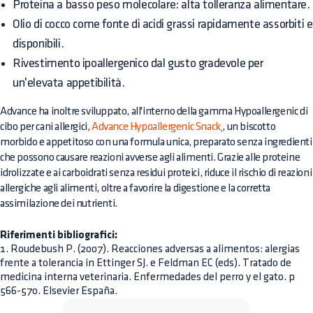
Proteina a basso peso molecolare: alta tolleranza alimentare.
Olio di cocco come fonte di acidi grassi rapidamente assorbiti e
disponibili.
Rivestimento ipoallergenico dal gusto gradevole per
un'elevata appetibilità.
Advance ha inoltre sviluppato, all'interno della gamma Hypoallergenic di
cibo per cani allergici,
Advance Hypoallergenic Snack
,
un biscotto
morbido e appetitoso con una formula unica, preparato senza ingredienti
che possono causare reazioni avverse agli alimenti. Grazie alle proteine
idrolizzate e ai carboidrati senza residui proteici, riduce il rischio di reazioni
allergiche agli alimenti, oltre a favorire la digestione e la corretta
assimilazione dei nutrienti.
Riferimenti bibliografici:
1. Roudebush P. (2007). Reacciones adversas a alimentos: alergias
frente a tolerancia in Ettinger SJ. e Feldman EC (eds). Tratado de
medicina interna veterinaria. Enfermedades del perro y el gato. p
566-570. Elsevier España.