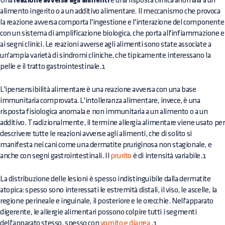
Una
reazione avversa agli alimenti
è una risposta clinica anomala a un
alimento ingerito o a un additivo alimentare. Il meccanismo che provoca
la reazione avversa comporta l'ingestione e l'interazione del componente
con un sistema di amplificazione biologica, che porta all'infiammazione e
ai segni clinici. Le reazioni avverse agli alimenti sono state associate a
un'ampia varietà di sindromi cliniche, che tipicamente interessano la
pelle e il tratto gastrointestinale.1
L'ipersensibilità alimentare è una reazione avversa con una base
immunitaria comprovata. L'intolleranza alimentare, invece, è una
risposta fisiologica anomala e non immunitaria a un alimento o a un
additivo. Tradizionalmente, il termine allergia alimentare viene usato per
descrivere tutte le reazioni avverse agli alimenti, che di solito si
manifesta nei cani come una dermatite pruriginosa non stagionale, e
anche con segni gastrointestinali. Il
prurito
è di intensità variabile.1
La distribuzione delle lesioni è spesso indistinguibile dalla dermatite
atopica: spesso sono interessati le estremità distali, il viso, le ascelle, la
regione perineale e inguinale, il posteriore e le orecchie. Nell'apparato
digerente, le allergie alimentari possono colpire tutti i segmenti
dell'apparato stesso, spesso con
vomito e diarrea
.1