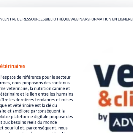
ON
CENTRE DE RESSOURCES
BIBLIOTHÈQUE
WEBINARS
FORMATION EN LIGNE
RE
étérinaires
l'espace de référence pour le secteur
formes, nous proposons des contenus
ne vétérinaire, la nutrition canine et
vétérinaire et le lien entre les humains
naître les dernières tendances et mises
que et vétérinaire est la clé du
naire et améliore par conséquent la
 Notre plateforme digitale propose des
t aux besoins réels du monde
et pour lui et, par conséquent, nous