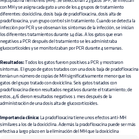
Mycoplasma hemofelis (MH). Se seleccionan 23 gatos SPF, se infectan
con MH y se asigna cada gato a uno de los 4 grupos de tratamiento
diferentes: doxiciclina, dosis baja de pradofloxacina, dosis alta de
pradofloxacina, y un grupo control sin tratamiento. Cuando se detecta la
infección por PCR y se observan los síntomas de la infección, se inician
los diferentes tratamientos durante 14 días. A los gatos que eran
negativos a PCR después del tratamiento se les administraba
glucocorticoides y se monitorizaban por PCR durante 4 semanas.
Resultados:
Todos los gatos fueron positivos a PCR y mostraron
síntomas. El grupo de gatos tratados con una dosis baja de pradofloxacina
tenían un número de copias de MH significativamente menor que los
gatos del grupo tratado con doxiciclina. Seis gatos tratados con
pradofloxacina dieron resultados negativos durante el tratamiento; de
estos, 4/6 dieron resultados negativos 1 mes después de la
administración de una dosis alta de glucocorticoides.
Importancia clínica:
La pradofloxacina tiene unos efectos anti-MH
similares a los de la doxiciclina. Además la pradofloxacina puede ser más
efectiva a largo plazo en la eliminación del MH que la doxiciclina