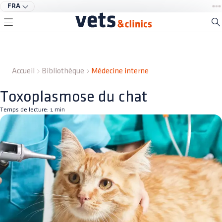
FRA
Accueil
Bibliothèque
Médecine interne
Toxoplasmose du chat
Temps de lecture:
1
min