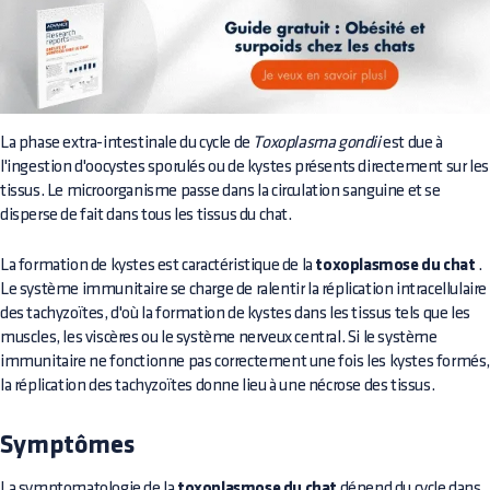
La phase extra-intestinale du cycle de
Toxoplasma gondii
est due à
l'ingestion d'oocystes sporulés ou de kystes présents directement sur les
tissus. Le microorganisme passe dans la circulation sanguine et se
disperse de fait dans tous les tissus du chat.
La formation de kystes est caractéristique de la
toxoplasmose du chat
.
Le système immunitaire se charge de ralentir la réplication intracellulaire
des tachyzoïtes, d'où la formation de kystes dans les tissus tels que les
muscles, les viscères ou le système nerveux central. Si le système
immunitaire ne fonctionne pas correctement une fois les kystes formés
la réplication des tachyzoïtes donne lieu à une nécrose des tissus.
Symptômes
La symptomatologie de la
toxoplasmose du chat
dépend du cycle dans