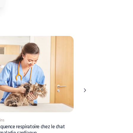
ins
9 mins
quence respiratoire chez le chat
Insémination chez le chien
maladie cardiaque
et comment la pratiquer ?