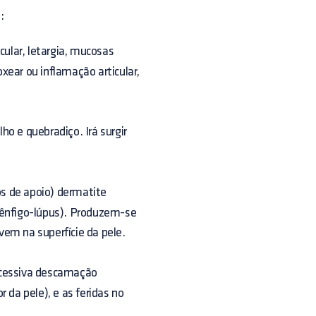
:
cular, letargia, mucosas
xear ou inflamação articular,
o e quebradiço. Irá surgir
s de apoio) dermatite
pênfigo-lúpus). Produzem-se
vem na superfície da pele.
excessiva descamação
da pele), e as feridas no