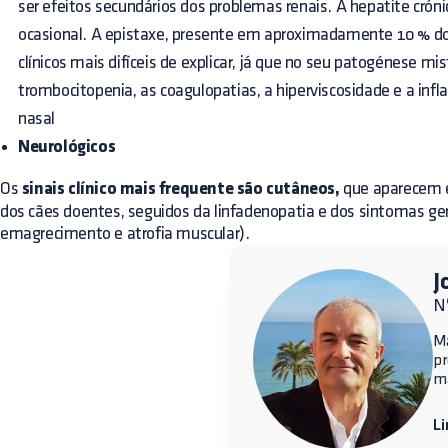
ser efeitos secundários dos problemas renais. A hepatite crón
ocasional. A epistaxe, presente em aproximadamente 10 % dos
clínicos mais difíceis de explicar, já que no seu patogénese mi
trombocitopenia, as coagulopatias, a hiperviscosidade e a in
nasal
Neurológicos
Os
sinais clínico mais frequente são cutâneos,
que aparecem 
dos cães doentes, seguidos da linfadenopatia e dos sintomas gera
emagrecimento e atrofia muscular).
J
Nº
Ma
p
ma
Li