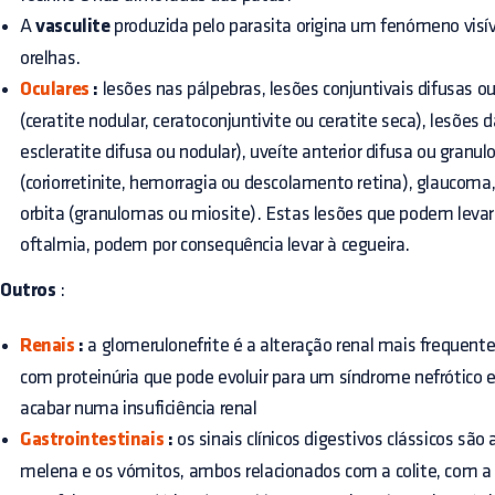
A
vasculite
produzida pelo parasita origina um fenómeno visí
orelhas.
Oculares
:
lesões nas pálpebras, lesões conjuntivais difusas o
(ceratite nodular, ceratoconjuntivite ou ceratite seca), lesões d
escleratite difusa ou nodular), uveíte anterior difusa ou granu
(coriorretinite, hemorragia ou descolamento retina), glaucoma
orbita (granulomas ou miosite). Estas lesões que podem leva
oftalmia, podem por consequência levar à cegueira.
Outros
:
Renais
:
a glomerulonefrite é a alteração renal mais frequent
com proteinúria que pode evoluir para um síndrome nefrótico
acabar numa insuficiência renal
Gastrointestinais
:
os sinais clínicos digestivos clássicos são
melena e os vómitos, ambos relacionados com a colite, com 