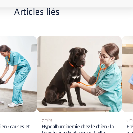
Articles liés
7 mins
6 m
ien : causes et
Hypoalbuminémie chez le chien : la
Fré
transfusion de plasma est-elle
et 