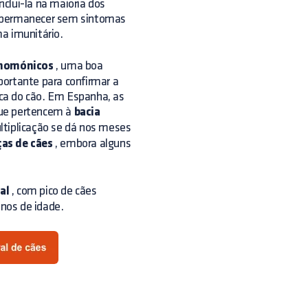
clui-la na maioria dos
m permanecer sem sintomas
a imunitário.
nomónicos
, uma boa
portante para confirmar a
nica do cão. Em Espanha, as
que pertencem à
bacia
ltiplicação se dá nos meses
ças de cães
, embora alguns
al
, com pico de cães
nos de idade.