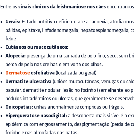
Entre os
sinais clínicos da leishmaniose nos cães
encontramos
Gerais:
Estado nutritivo deficiente até à caquexia, atrofia mus
pálidas, epistaxe, linfadenomegalia, hepatoesplenomegalia, co
febre.
Cutâneos ou mucocutâneos:
Alopecia:
presença de uma camada de pelo fino, seco, sem brilh
perda de pelo nas orelhas e em volta dos olhos.
Dermatose
esfoliativa
(localizada ou geral)
Dermatite ulcerativa
(uniões mucocutâneas, verrugas ou calo
papular, dermatite nodular, lesão no focinho (semelhante ao 
nódulos intradérmicos ou úlceras, que geralmente se desenvol
Onicopatias:
unhas anormalmente compridas ou frágeis.
Hiperqueratose nasodigital:
a descoberta mais visível é a 
epidérmica com engrossamento, despigmentação (perda de cor 
focinho e nas almofadas das patas.