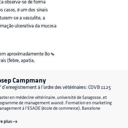
ica observa-se de forma
 casos, é um dos sinais
sturam-se a vasculite, a
flamação ulcerativa da mucosa
em aproximadamente 80 %
is (febre, apatia,
osep Campmany
 d’enregistrement à l’ordre des vétérinaires: COVB 1125
ster en médecine vétérinaire, université de Saragosse, et
rogramme de management avancé. Formation en marketing
nagement à l’ESADE (école de commerce), Barcelone
re plus