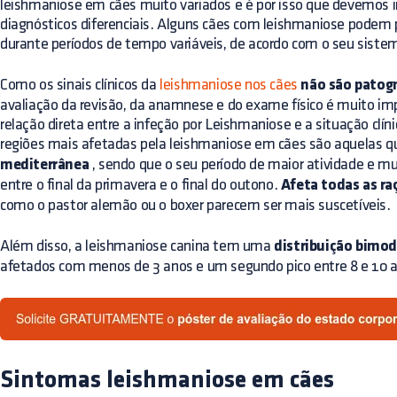
leishmaniose em cães muito variados e é por isso que devemos in
diagnósticos diferenciais. Alguns cães com leishmaniose pode
durante períodos de tempo variáveis, de acordo com o seu sistem
Como os sinais clínicos da
leishmaniose nos cães
não são patog
avaliação da revisão, da anamnese e do exame físico é muito im
relação direta entre a infeção por Leishmaniose e a situação clí
regiões mais afetadas pela leishmaniose em cães são aquelas 
mediterrânea
, sendo que o seu período de maior atividade e mu
entre o final da primavera e o final do outono.
Afeta todas as ra
como o pastor alemão ou o boxer parecem ser mais suscetíveis.
Além disso, a leishmaniose canina tem uma
distribuição bimod
afetados com menos de 3 anos e um segundo pico entre 8 e 10 a
Sintomas leishmaniose em cães