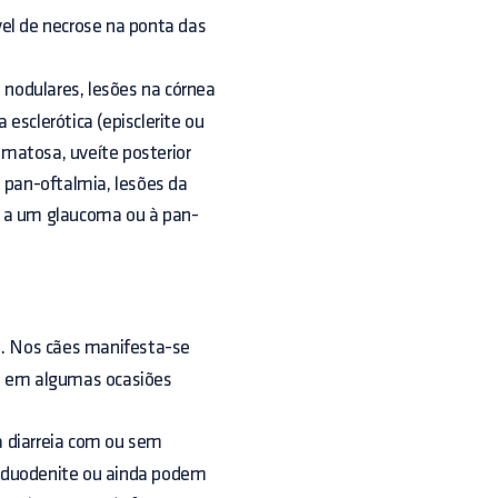
vel de necrose na ponta das
u nodulares, lesões na córnea
a esclerótica (episclerite ou
lomatosa, uveíte posterior
, pan-oftalmia, lesões da
r a um glaucoma ou à pan-
e. Nos cães manifesta-se
 e em algumas ocasiões
 a diarreia com ou sem
a duodenite ou ainda podem