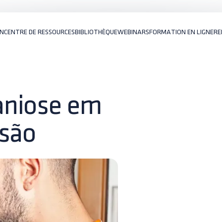
ON
CENTRE DE RESSOURCES
BIBLIOTHÈQUE
WEBINARS
FORMATION EN LIGNE
RE
aniose em
isão