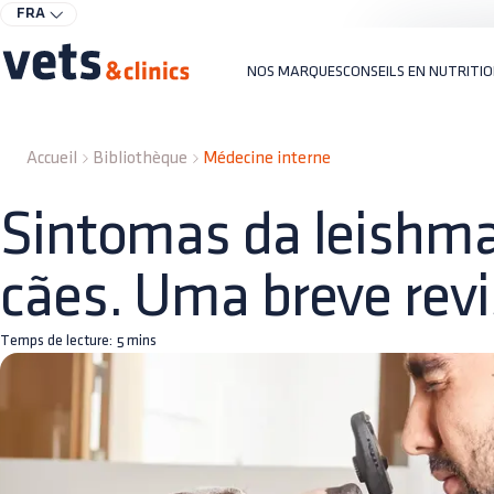
FRA
NOS MARQUES
CONSEILS EN NUTRITI
Accueil
Bibliothèque
Médecine interne
Sintomas da leishm
cães. Uma breve rev
Temps de lecture:
5
mins