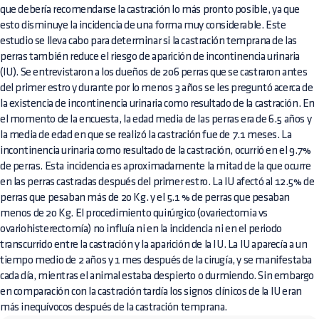
que debería recomendarse la castración lo más pronto posible, ya que
esto disminuye la incidencia de una forma muy considerable. Este
estudio se lleva cabo para determinar si la castración temprana de las
perras también reduce el riesgo de aparición de incontinencia urinaria
(IU). Se entrevistaron a los dueños de 206 perras que se castraron antes
del primer estro y durante por lo menos 3 años se les preguntó acerca de
la existencia de incontinencia urinaria como resultado de la castración. En
el momento de la encuesta, la edad media de las perras era de 6.5 años y
la media de edad en que se realizó la castración fue de 7.1 meses. La
incontinencia urinaria como resultado de la castración, ocurrió en el 9.7%
de perras. Esta incidencia es aproximadamente la mitad de la que ocurre
en las perras castradas después del primer estro. La IU afectó al 12.5% de
perras que pesaban más de 20 Kg. y el 5.1 % de perras que pesaban
menos de 20 Kg. El procedimiento quirúrgico (ovariectomia vs
ovariohisterectomía) no influía ni en la incidencia ni en el periodo
transcurrido entre la castración y la aparición de la IU. La IU aparecía a un
tiempo medio de 2 años y 1 mes después de la cirugía, y se manifestaba
cada día, mientras el animal estaba despierto o durmiendo. Sin embargo
en comparación con la castración tardía los signos clínicos de la IU eran
más inequívocos después de la castración temprana.