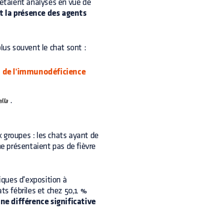
 étaient analysés en vue de
 et la présence des agents
lus souvent le chat sont :
s de l'immunodéficience
.
lla
 groupes : les chats ayant de
ne présentaient pas de fièvre
iques d'exposition à
ts fébriles et chez 50,1 %
ne différence significative