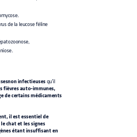
iomycose.
rus de la leucose féline
épatozoonose,
niose.
sesnon infectieuses
qu'il
les fièvres auto-immunes,
age de certains médicaments
t, il est essentiel de
le chat et les signes
gènes étant insuffisant en