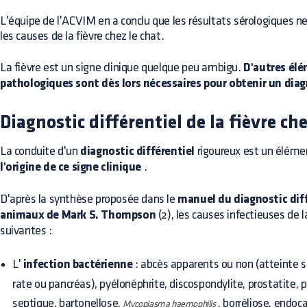
L'équipe de l'ACVIM en a conclu que les résultats sérologiques n
les causes de la fièvre chez le chat.
La fièvre est un signe clinique quelque peu ambigu.
D'autres élé
pathologiques sont dès lors nécessaires pour obtenir un diagn
Diagnostic différentiel de la fièvre che
La conduite d'un
diagnostic différentiel
rigoureux est un élém
l'origine de ce signe clinique
.
D'après la synthèse proposée dans le
manuel du diagnostic diff
animaux de Mark S. Thompson
(2), les causes infectieuses de l
suivantes :
L'
infection bactérienne
: abcès apparents ou non (atteinte 
rate ou pancréas), pyélonéphrite, discospondylite, prostatite, p
septique, bartonellose,
, borréliose, endoc
Mycoplasma haemophilis