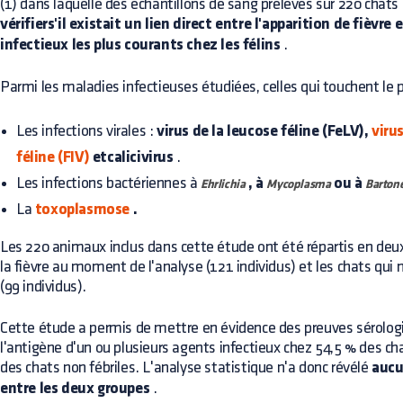
(1) dans laquelle des échantillons de sang prélevés sur 220 chats
vérifiers'il existait un lien direct entre l'apparition de fièvre
infectieux les plus courants chez les félins
.
Parmi les maladies infectieuses étudiées, celles qui touchent le p
Les infections virales :
virus de la leucose féline (FeLV),
viru
féline (FIV)
etcalicivirus
.
Les infections bactériennes à
, à
ou à
Ehrlichia
Mycoplasma
Bartone
La
toxoplasmose
.
Les 220 animaux inclus dans cette étude ont été répartis en deux
la fièvre au moment de l'analyse (121 individus) et les chats qui 
(99 individus).
Cette étude a permis de mettre en évidence des preuves sérolog
l'antigène d'un ou plusieurs agents infectieux chez 54,5 % des cha
des chats non fébriles. L'analyse statistique n'a donc révélé
aucu
entre les deux groupes
.