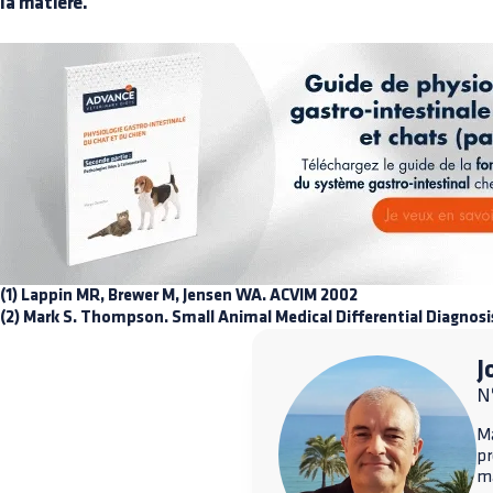
la matière.
(1) Lappin MR, Brewer M, Jensen WA. ACVIM 2002
(2) Mark S. Thompson. Small Animal Medical Differential Diagnosis.
J
Nº
Ma
p
ma