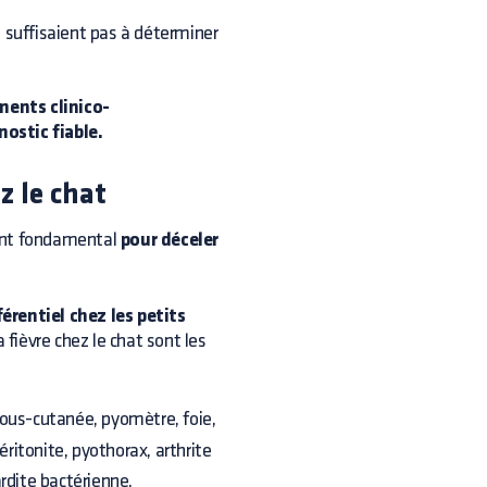
e suffisaient pas à déterminer
ments clinico-
ostic fiable.
z le chat
ent fondamental
pour déceler
érentiel chez les petits
a fièvre chez le chat sont les
sous-cutanée, pyomètre, foie,
éritonite, pyothorax, arthrite
ardite bactérienne,