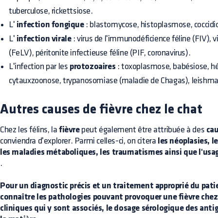
tuberculose, rickettsiose.
L'
infection fongique
: blastomycose, histoplasmose, coccid
L'
infection virale
: virus de l'immunodéficience féline (FIV), vi
(FeLV), péritonite infectieuse féline (PIF, coronavirus).
L'infection par les
protozoaires
: toxoplasmose, babésiose, h
cytauxzoonose, trypanosomiase (maladie de Chagas), leishma
Autres causes de fièvre chez le chat
Chez les félins, la
fièvre
peut également être attribuée à des
cau
conviendra d'explorer. Parmi celles-ci, on citera
les néoplasies, 
les maladies métaboliques, les traumatismes ainsi que l'us
.
Pour un diagnostic précis et un traitement approprié du patien
connaître les pathologies pouvant provoquer une fièvre chez 
cliniques qui y sont associés, le dosage sérologique des anti