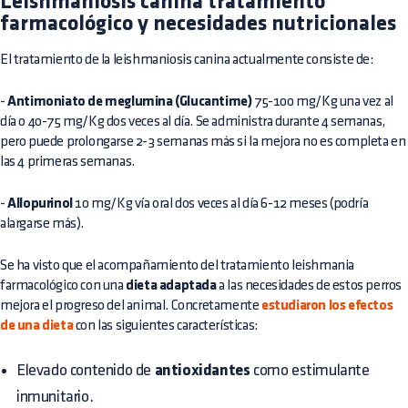
Leishmaniosis canina tratamiento
farmacológico y necesidades nutricionales
El tratamiento de la leishmaniosis canina actualmente consiste de:
-
Antimoniato de meglumina (Glucantime)
75-100 mg/Kg una vez al
día o 40-75 mg/Kg dos veces al día. Se administra durante 4 semanas,
pero puede prolongarse 2-3 semanas más si la mejora no es completa en
las 4 primeras semanas.
-
Allopurinol
10 mg/Kg vía oral dos veces al día 6-12 meses (podría
alargarse más).
Se ha visto que el acompañamiento del tratamiento leishmania
farmacológico con una
dieta adaptada
a las necesidades de estos perros
mejora el progreso del animal. Concretamente
estudiaron los efectos
de una dieta
con las siguientes características:
Elevado contenido de
antioxidantes
como estimulante
inmunitario.