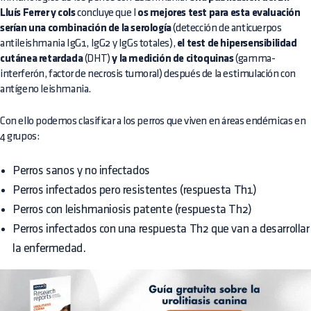
Lluís Ferrer y cols
concluye que l
os mejores test para esta evaluación
serían una combinación de la serología
(detección de anticuerpos
antileishmania IgG1, IgG2 y IgGs totales),
el test de hipersensibilidad
cutánea retardada
(DHT)
y la medición de citoquinas
(gamma-
interferón, factor de necrosis tumoral) después de la estimulación con
antígeno leishmania.
Con ello podemos clasificar a los perros que viven en áreas endémicas en
4 grupos:
Perros sanos y no infectados
Perros infectados pero resistentes (respuesta Th1)
Perros con leishmaniosis patente (respuesta Th2)
Perros infectados con una respuesta Th2 que van a desarrollar
la enfermedad.