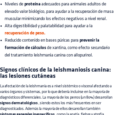
Niveles de
proteína
adecuados para animales adultos de
elevado valor biológico, para ayudar a la recuperación de masa
muscular minimizando los efectos negativos a nivel renal.
Alta digestibilidad y palatabilidad para ayudar a la
recuperación de peso.
Reducido contenido en bases púricas para
prevenir la
formación de cálculos
de xantina, como efecto secundario
del tratamiento leishmania canina con allopurinol.
Signos clínicos de la leishmaniosis canina:
las lesiones cutáneas
La afectación de la leishmania es a nivel sistémico o visceral afectando a
varios órganos y sistemas, por lo que debería incluirse en la mayoría de
diagnósticos diferenciales. La mayoría de los perros (un 80%) desarrollan
signos dermatológicos
, siendo estos los más frecuentes en ser
diagnosticados. Además la mayoría de ellos desarrollan también
síntomas generales inespecíficos
, como la apatía, fiebre y atrofia