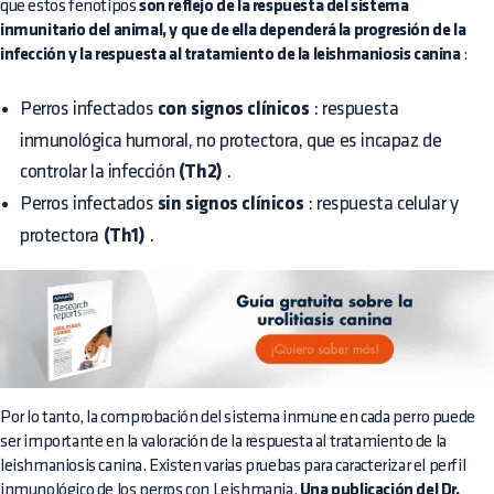
que estos fenotipos
son reflejo de la respuesta del sistema
inmunitario del animal, y que de ella dependerá la progresión de la
infección y la respuesta al tratamiento de la leishmaniosis canina
:
Perros infectados
con signos clínicos
: respuesta
inmunológica humoral, no protectora, que es incapaz de
controlar la infección
(Th2)
.
Perros infectados
sin signos clínicos
: respuesta celular y
protectora
(Th1)
.
Por lo tanto, la comprobación del sistema inmune en cada perro puede
ser importante en la valoración de la respuesta al tratamiento de la
leishmaniosis canina. Existen varias pruebas para caracterizar el perfil
inmunológico de los perros con Leishmania.
Una publicación del Dr.