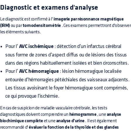
Diagnostic et examens d'analyse
Le diagnostic est confirmé à l'
imagerie par résonnance magnétique
(IRM)
ou par
tomodensitométrie
. Ces examens permettront d'observer
les éléments suivants.
Pour l'
AVC ischémique
: détection d'un infarctus cérébral
sous forme de zones d'aspect diffus ou de lésions des tissus
dans des régions habituellement isolées et bien circonscrites.
Pour l'
AVC hémorragique
: lésion hémorragique localisée
entourée d'hémorragies pétéchiales des vaisseaux adjacents.
Les tissus avoisinant le foyer hémorragique sont comprimés,
ce qui provoque l'ischémie.
En cas de suspicion de maladie vasculaire cérébrale, les tests
diagnostiques doivent comprendre un
hémogramme
, une
analyse
biochimique complète
et une
analyse d'urine
. Il est également
recommandé d'
évaluer la fonction de la thyroïde et des glandes