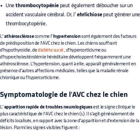
Une
thrombocytopénie
peut également déboucher sur un
accident vasculaire cérébral. Or, l'
ehrlichiose
peut générer un
thrombocytopénie.
L'
athérosclérose
comme l'
hypertension
sont également des facteurs
de prédisposition de l'AVC chez le chien. Les chiens souffrant
d'hypothyroïdie, de
diabète sucré
, d'hypercorticisme ou
d'hypercholestérolémie héréditaire développent fréquemment une
athérosclérose. L'hypertension, quant à elle, apparaît généralement en
présence d'autres affections médicales, telles que la maladie rénale
chronique ou l'hypercorticisme.
Symptomatologie de l'AVC chez le chien
L'
apparition rapide de troubles neurologiques
est le signe clinique le
plus caractéristique de l'AVC chez le chien (1). Il s'agit généralement de
déficits localisés, en rapport avec la zone d'apparition et d'extension de la
lésion. Parmi les signes visibles figurent :