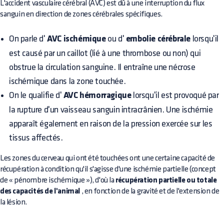
L'accident vasculaire cérébral (AVC) est dû à une interruption du flux
sanguin en direction de zones cérébrales spécifiques.
On parle d'
AVC ischémique
ou d'
embolie cérébrale
lorsqu'il
est causé par un caillot (lié à une thrombose ou non) qui
obstrue la circulation sanguine. Il entraîne une nécrose
ischémique dans la zone touchée.
On le qualifie d'
AVC hémorragique
lorsqu'il est provoqué par
la rupture d'un vaisseau sanguin intracrânien. Une ischémie
apparaît également en raison de la pression exercée sur les
tissus affectés.
Les zones du cerveau qui ont été touchées ont une certaine capacité de
récupération à condition qu'il s'agisse d'une ischémie partielle (concept
de « pénombre ischémique »), d'où la
récupération partielle ou totale
des capacités de l'animal
, en fonction de la gravité et de l'extension de
la lésion.