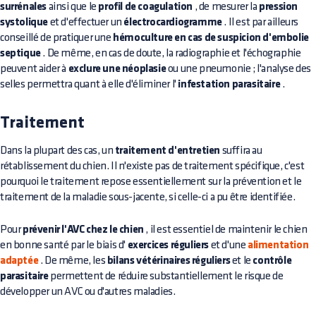
surrénales
ainsi que le
profil de coagulation
, de mesurer la
pression
systolique
et d'effectuer un
électrocardiogramme
. Il est par ailleurs
conseillé de pratiquer une
hémoculture en cas de suspicion d'embolie
septique
. De même, en cas de doute, la radiographie et l'échographie
peuvent aider à
exclure une néoplasie
ou une pneumonie ; l'analyse des
selles permettra quant à elle d'éliminer l'
infestation parasitaire
.
Traitement
Dans la plupart des cas, un
traitement d'entretien
suffira au
rétablissement du chien. Il n'existe pas de traitement spécifique, c'est
pourquoi le traitement repose essentiellement sur la prévention et le
traitement de la maladie sous-jacente, si celle-ci a pu être identifiée.
Pour
prévenir l'AVC chez le chien
, il est essentiel de maintenir le chien
en bonne santé par le biais d'
exercices réguliers
et d'une
alimentation
adaptée
. De même, les
bilans vétérinaires réguliers
et le
contrôle
parasitaire
permettent de réduire substantiellement le risque de
développer un AVC ou d'autres maladies.