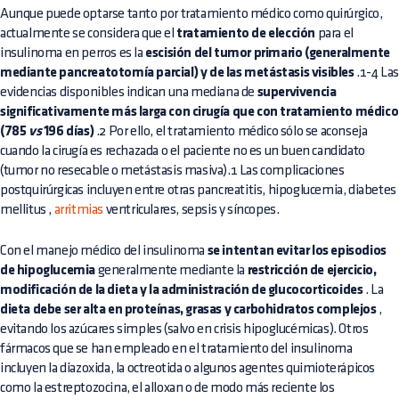
Aunque puede optarse tanto por tratamiento médico como quirúrgico,
actualmente se considera que el
tratamiento de elección
para el
insulinoma en perros es la
escisión del tumor primario (generalmente
mediante pancreatotomía parcial) y de las metástasis visibles
.1-4 La
evidencias disponibles indican una mediana de
supervivencia
significativamente más larga con cirugía que con tratamiento médico
(785
vs
196 días)
.2 Por ello, el tratamiento médico sólo se aconseja
cuando la cirugía es rechazada o el paciente no es un buen candidato
(tumor no resecable o metástasis masiva).1 Las complicaciones
postquirúrgicas incluyen entre otras pancreatitis, hipoglucemia,
diabetes
mellitus
,
arritmias
ventriculares, sepsis y síncopes.
Con el manejo médico del insulinoma
se intentan evitar los episodios
de hipoglucemia
generalmente mediante la
restricción de ejercicio,
modificación de la dieta y la administración de glucocorticoides
. La
dieta debe ser alta en proteínas, grasas y carbohidratos complejos
,
evitando los azúcares simples (salvo en crisis hipoglucémicas). Otros
fármacos que se han empleado en el tratamiento del insulinoma
incluyen la diazoxida, la octreotida o algunos agentes quimioterápicos
como la estreptozocina, el alloxan o de modo más reciente los