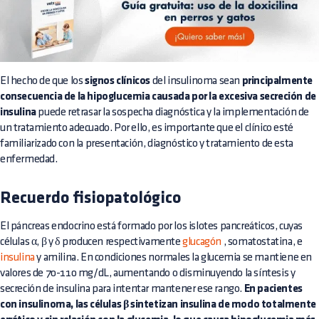
El hecho de que los
signos clínicos
del insulinoma sean
principalmente
consecuencia de la hipoglucemia causada por la excesiva secreción de
insulina
puede retrasar la sospecha diagnóstica y la implementación de
un tratamiento adecuado. Por ello, es importante que el clínico esté
familiarizado con la presentación, diagnóstico y tratamiento de esta
enfermedad.
Recuerdo fisiopatológico
El páncreas endocrino está formado por los islotes pancreáticos, cuyas
células α, β y δ producen respectivamente
glucagón
, somatostatina, e
insulina
y amilina. En condiciones normales la glucemia se mantiene en
valores de 70-110 mg/dL, aumentando o disminuyendo la síntesis y
secreción de insulina para intentar mantener ese rango.
En pacientes
con insulinoma, las células β sintetizan insulina de modo totalmente