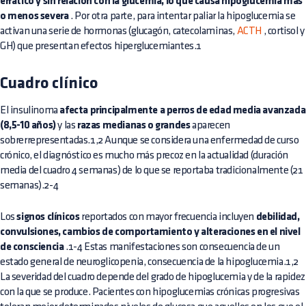
errático y sin relación con la glucemia, lo que causa hipoglucemia más
o menos severa
. Por otra parte, para intentar paliar la hipoglucemia se
activan una serie de hormonas (glucagón, catecolaminas,
ACTH
, cortisol y
GH) que presentan efectos hiperglucemiantes.1
Cuadro clínico
El insulinoma
afecta principalmente a perros de edad media avanzada
(8,5-10 años)
y las
razas medianas o grandes
aparecen
sobrerrepresentadas.1,2 Aunque se considera una enfermedad de curso
crónico, el diagnóstico es mucho más precoz en la actualidad (duración
media del cuadro 4 semanas) de lo que se reportaba tradicionalmente (21
semanas).2-4
Los
signos clínicos
reportados con mayor frecuencia incluyen
debilidad,
convulsiones, cambios de comportamiento y alteraciones en el nivel
de consciencia
.1-4 Estas manifestaciones son consecuencia de un
estado general de neuroglicopenia, consecuencia de la hipoglucemia.1,2
La severidad del cuadro depende del grado de hipoglucemia y de la rapidez
con la que se produce. Pacientes con hipoglucemias crónicas progresivas