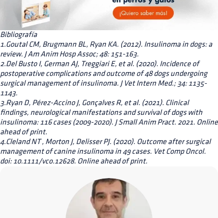
Bibliografía
1.Goutal CM, Brugmann BL, Ryan KA. (2012). Insulinoma in dogs: a
review. J Am Anim Hosp Assoc; 48: 151-163.
2.Del Busto I, German AJ, Treggiari E, et al. (2020). Incidence of
postoperative complications and outcome of 48 dogs undergoing
surgical management of insulinoma. J Vet Intern Med.; 34: 1135-
1143.
3.Ryan D, Pérez-Accino J, Gonçalves R, et al. (2021). Clinical
findings, neurological manifestations and survival of dogs with
insulinoma: 116 cases (2009-2020). J Small Anim Pract. 2021. Online
ahead of print.
4.Cleland NT , Morton J, Delisser PJ. (2020). Outcome after surgical
management of canine insulinoma in 49 cases. Vet Comp Oncol.
doi: 10.1111/vco.12628. Online ahead of print.