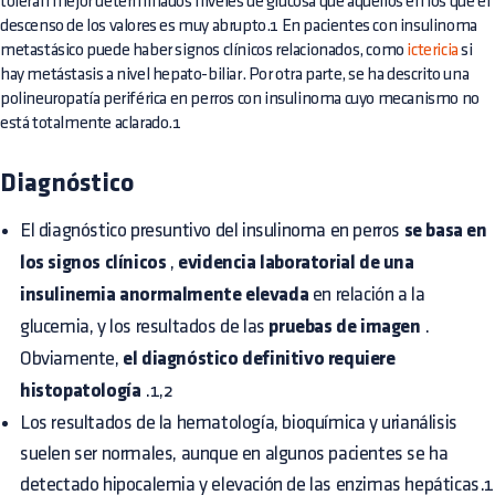
toleran mejor determinados niveles de glucosa que aquellos en los que el
descenso de los valores es muy abrupto.1 En pacientes con insulinoma
metastásico puede haber signos clínicos relacionados, como
ictericia
si
hay metástasis a nivel hepato-biliar. Por otra parte, se ha descrito una
polineuropatía periférica en perros con insulinoma cuyo mecanismo no
está totalmente aclarado.1
Diagnóstico
El diagnóstico presuntivo del insulinoma en perros
se basa en
los signos clínicos
,
evidencia laboratorial de una
insulinemia anormalmente elevada
en relación a la
glucemia, y los resultados de las
pruebas de imagen
.
Obviamente,
el diagnóstico definitivo requiere
histopatología
.1,2
Los resultados de la hematología, bioquímica y urianálisis
suelen ser normales, aunque en algunos pacientes se ha
detectado hipocalemia y elevación de las enzimas hepáticas.1