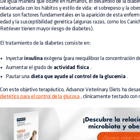
De igual manera que ocurre en humanos, el desarrollo de la diabe
relacionada con los hábitos y estilo de vida: el sobrepeso y la obe
dieta son factores fundamentales en la aparición de esta enferm
edad y la susceptibilidad genética (algunas razas, como los Canic
Retriever tienen mayor riesgo de diabetes).
El tratamiento de la diabetes consiste en:
Inyectar
insulina
exógena (para reequilibrar la concentración d
Aumentar el grado de
actividad física
.
Pautar una
dieta que ayude al control de la glucemia
.
Con este objetivo terapéutico, Advance Veterinary Diets ha desar
dietético para el control de la glucosa
, clínicamente testado con 