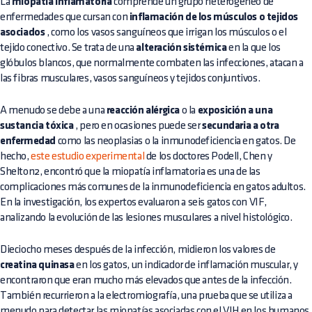
La
miopatía inflamatoria
comprende un grupo heterogéneo de
enfermedades que cursan con
inflamación de los músculos o tejidos
asociados
, como los vasos sanguíneos que irrigan los músculos o el
tejido conectivo. Se trata de una
alteración sistémica
en la que los
glóbulos blancos, que normalmente combaten las infecciones, atacan a
las fibras musculares, vasos sanguíneos y tejidos conjuntivos.
A menudo se debe a una
reacción alérgica
o la
exposición a una
sustancia tóxica
, pero en ocasiones puede ser
secundaria a otra
enfermedad
como las neoplasias o la inmunodeficiencia en gatos. De
hecho,
este estudio experimental
de los doctores Podell, Chen y
Shelton2, encontró que la miopatía inflamatoria es una de las
complicaciones más comunes de la inmunodeficiencia en gatos adultos.
En la investigación, los expertos evaluaron a seis gatos con VIF,
analizando la evolución de las lesiones musculares a nivel histológico.
Dieciocho meses después de la infección, midieron los valores de
creatina quinasa
en los gatos, un indicador de inflamación muscular, y
encontraron que eran mucho más elevados que antes de la infección.
También recurrieron a la electromiografía, una prueba que se utiliza a
menudo para detectar las miopatías asociadas con el VIH en los humanos,