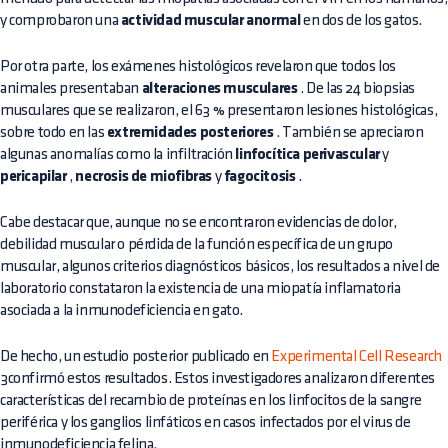
y comprobaron una
actividad muscular anormal
en dos de los gatos.
Por otra parte, los exámenes histológicos revelaron que todos los
animales presentaban
alteraciones musculares
. De las 24 biopsias
musculares que se realizaron, el 63 % presentaron lesiones histológicas,
sobre todo en las
extremidades posteriores
. También se apreciaron
algunas anomalías como la infiltración
linfocítica perivascular
y
pericapilar
,
necrosis de miofibras
y
fagocitosis
.
Cabe destacar que, aunque no se encontraron evidencias de dolor,
debilidad muscular o pérdida de la función específica de un grupo
muscular, algunos criterios diagnósticos básicos, los resultados a nivel de
laboratorio constataron la existencia de una miopatía inflamatoria
asociada a la inmunodeficiencia en gato.
De hecho, un estudio posterior publicado en
Experimental Cell Research
3confirmó estos resultados. Estos investigadores analizaron diferentes
características del recambio de proteínas en los linfocitos de la sangre
periférica y los ganglios linfáticos en casos infectados por el virus de
inmunodeficiencia felina.