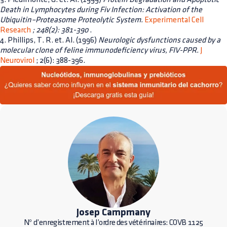
Death in Lymphocytes during Fiv Infection: Activation of the
Ubiquitin–Proteasome Proteolytic System.
Experimental Cell
Research
; 248(2): 381-390
.
4. Phillips, T. R. et. Al. (1996)
Neurologic dysfunctions caused by a
molecular clone of feline immunodeficiency virus, FIV-PPR.
J
Neurovirol
; 2(6): 388-396.
Josep Campmany
Nº d’enregistrement à l’ordre des vétérinaires: COVB 1125