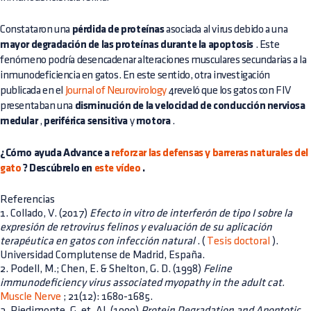
Constataron una
pérdida de proteínas
asociada al virus debido a una
mayor degradación de las proteínas durante la apoptosis
. Este
fenómeno podría desencadenar alteraciones musculares secundarias a la
inmunodeficiencia en gatos. En este sentido, otra investigación
publicada en el
Journal of Neurovirology
4reveló que los gatos con FIV
presentaban una
disminución de la velocidad de conducción nerviosa
medular
,
periférica sensitiva
y
motora
.
¿Cómo ayuda Advance a
reforzar las defensas y barreras naturales del
gato
? Descúbrelo en
este vídeo
.
Referencias
1. Collado, V. (2017)
Efecto in vitro de interferón de tipo I sobre la
expresión de retrovirus felinos y evaluación de su aplicación
terapéutica en gatos con infección natural
. (
Tesis doctoral
).
Universidad Complutense de Madrid, España.
2. Podell, M.; Chen, E. & Shelton, G. D. (1998)
Feline
immunodeficiency virus associated myopathy in the adult cat.
Muscle Nerve
; 21(12): 1680-1685.
3. Piedimonte, G. et. Al. (1999)
Protein Degradation and Apoptotic