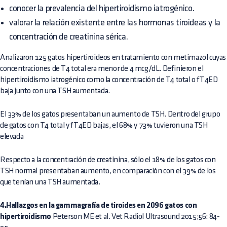
conocer la prevalencia del hipertiroidismo iatrogénico.
valorar la relación existente entre las hormonas tiroideas y la
concentración de creatinina sérica.
Analizaron 125 gatos hipertiroideos en tratamiento con metimazol cuyas
concentraciones de T4 total era menor de 4 mcg/dL. Definieron el
hipertiroidismo iatrogénico como la concentración de T4 total o fT4ED
baja junto con una TSH aumentada.
El 33% de los gatos presentaban un aumento de TSH. Dentro del grupo
de gatos con T4 total y fT4ED bajas, el 68% y 73% tuvieron una TSH
elevada
Respecto a la concentración de creatinina, sólo el 18% de los gatos con
TSH normal presentaban aumento, en comparación con el 39% de los
que tenían una TSH aumentada.
4.Hallazgos en la gammagrafía de tiroides en 2096 gatos con
hipertiroidismo
Peterson ME et al. Vet Radiol Ultrasound 2015;56: 84-