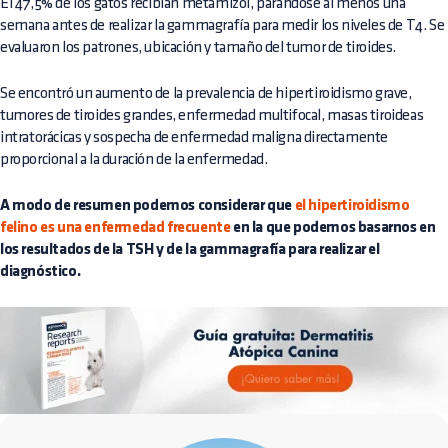
El 47,5% de los gatos recibían metamizol, parándose al menos una
semana antes de realizar la gammagrafía para medir los niveles de T4. Se
evaluaron los patrones, ubicación y tamaño del tumor de tiroides.
Se encontró un aumento de la prevalencia de hipertiroidismo grave,
tumores de tiroides grandes, enfermedad multifocal, masas tiroideas
intratorácicas y sospecha de enfermedad maligna directamente
proporcional a la duración de la enfermedad.
A modo de resumen podemos considerar que
el hipertiroidismo
felino es una enfermedad frecuente
en la que podemos basarnos en
los resultados de la TSH y de la gammagrafía para realizar el
diagnóstico.