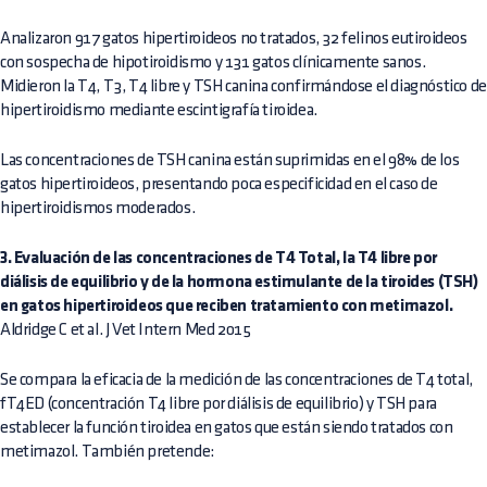
Analizaron 917 gatos hipertiroideos no tratados, 32 felinos eutiroideos
con sospecha de hipotiroidismo y 131 gatos clínicamente sanos.
Midieron la T4, T3, T4 libre y TSH canina confirmándose el diagnóstico de
hipertiroidismo mediante escintigrafía tiroidea.
Las concentraciones de TSH canina están suprimidas en el 98% de los
gatos hipertiroideos, presentando poca especificidad en el caso de
hipertiroidismos moderados.
3. Evaluación de las concentraciones de T4 Total, la T4 libre por
diálisis de equilibrio y de la hormona estimulante de la tiroides (TSH)
en gatos hipertiroideos que reciben tratamiento con metimazol.
Aldridge C et al. J Vet Intern Med 2015
Se compara la eficacia de la medición de las concentraciones de T4 total,
fT4ED (concentración T4 libre por diálisis de equilibrio) y TSH para
establecer la función tiroidea en gatos que están siendo tratados con
metimazol. También pretende: