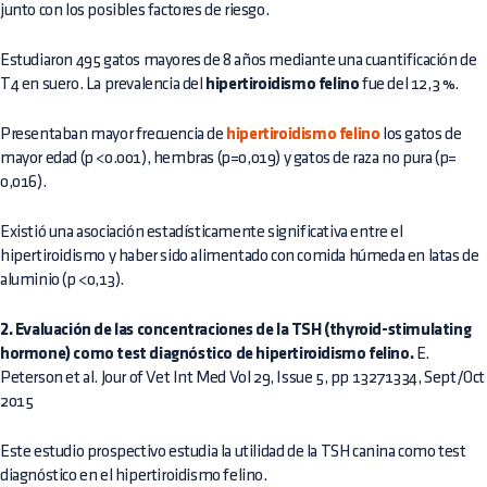
junto con los posibles factores de riesgo.
Estudiaron 495 gatos mayores de 8 años mediante una cuantificación de
T4 en suero. La prevalencia del
hipertiroidismo felino
fue del 12,3 %.
Presentaban mayor frecuencia de
hipertiroidismo felino
los gatos de
mayor edad (p <0.001), hembras (p=0,019) y gatos de raza no pura (p=
0,016).
Existió una asociación estadísticamente significativa entre el
hipertiroidismo y haber sido alimentado con comida húmeda en latas de
aluminio (p <0,13).
2. Evaluación de las concentraciones de la TSH (thyroid-stimulating
hormone) como test diagnóstico de hipertiroidismo felino.
E.
Peterson et al. Jour of Vet Int Med Vol 29, Issue 5, pp 13271334, Sept/Oct
2015
Este estudio prospectivo estudia la utilidad de la TSH canina como test
diagnóstico en el hipertiroidismo felino.