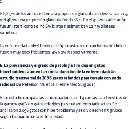
95
El 98,7% de los animales tenía la proporción glándula tiroides-salivar >1,5
y el 96,1% una proporción glándula-fondo >6,1. En el 31,7% la afectación
fue unilateral contra el 50,6% bilateral asimétrica y 12,3% bilateral
simétrica.
La enfermedad a nivel tiroideo ectópico así como el carcinoma de tiroides
fueron muy poco frecuentes, 4% y 2% respectivamente.
5. La prevalencia y el grado de patología tiroidea en gatos
hipertiorideos aumentan con la duración de la enfermedad: Un
estudio transversal de 2096 gatos referidos para terapia con yodo
radioactivo
Peterson ME et al. J Feline Med Surg 2015
Este estudio compara las concentraciones de T4 con las características de
la gammagrafía en gatos referidos para tratamiento radioactivo. Se
analizaron 2.096 gatos con hipertiroidismo y se dividieron en 5 grupos
según la duración de la enfermedad.