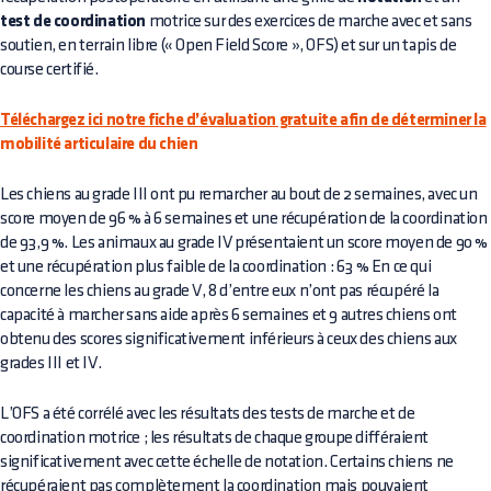
test de coordination
motrice sur des exercices de marche avec et sans
soutien, en terrain libre (« Open Field Score », OFS) et sur un tapis de
course certifié.
Téléchargez ici notre fiche d’évaluation gratuite afin de déterminer la
mobilité articulaire du chien
Les chiens au grade III ont pu remarcher au bout de 2 semaines, avec un
score moyen de 96 % à 6 semaines et une récupération de la coordination
de 93,9 %. Les animaux au grade IV présentaient un score moyen de 90 %
et une récupération plus faible de la coordination : 63 % En ce qui
concerne les chiens au grade V, 8 d’entre eux n’ont pas récupéré la
capacité à marcher sans aide après 6 semaines et 9 autres chiens ont
obtenu des scores significativement inférieurs à ceux des chiens aux
grades III et IV.
L’OFS a été corrélé avec les résultats des tests de marche et de
coordination motrice ; les résultats de chaque groupe différaient
significativement avec cette échelle de notation. Certains chiens ne
récupéraient pas complètement la coordination mais pouvaient