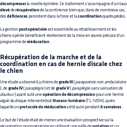
décompresser
la moelle épinière. Ce traitement s’accompagne d’un taux
élevé
de
récupération
de la continence bien que, dans de nombreux cas,
des
déficiences
persistent dans la force et la
coordination
quadrupèdes.
La gestion
postopératoire
est essentielle au rétablissement et les
chiens opérés bénéficient réellement de la mise en œuvre précoce d’un
programme de
rééducation
.
Récupération de la marche et de la
coordination en cas de hernie discale chez
le chien
Une étude a observé 63 chiens de
grade III
(
paraparésie non ambulatoire
), de
grade IV
(
paraplégie
) et de
grade V
(
paraplégie sans sensation de
douleur
) ayant subi une
opération de décompression
pour une hernie
aiguë du disque intervertébral
thoraco-lombaire
(TL-IVDH), après
laquelle un
protocole de rééducation
a été suivi pendant
6 semaines
.
Le but de l’étude était de mener une évaluation prospective sur la
récupération postopératoire en utilisant une grille de
notation
et un