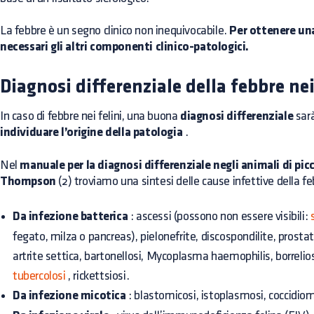
La febbre è un segno clinico non inequivocabile.
Per ottenere una
necessari gli altri componenti clinico-patologici.
Diagnosi differenziale della febbre nei
In caso di febbre nei felini, una buona
diagnosi differenziale
sar
individuare l’origine della patologia
.
Nel
manuale per la diagnosi differenziale negli animali di picc
Thompson
(2) troviamo una sintesi delle cause infettive della fe
Da infezione batterica
: ascessi (possono non essere visibili:
fegato, milza o pancreas), pielonefrite, discospondilite, prostati
artrite settica, bartonellosi, Mycoplasma haemophilis, borrelios
tubercolosi
, rickettsiosi.
Da infezione micotica
: blastomicosi, istoplasmosi, coccidiom