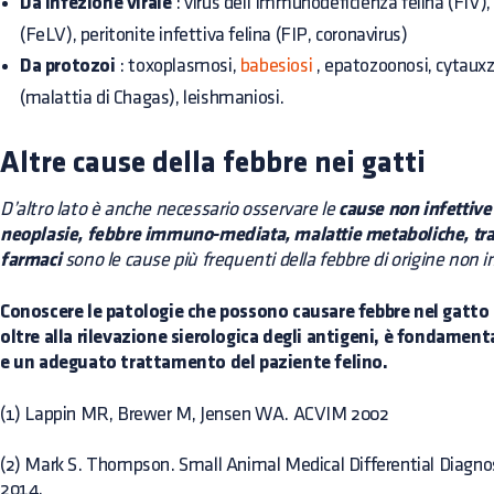
Da infezione virale
: virus dell’immunodeficienza felina (FIV), 
(FeLV), peritonite infettiva felina (FIP, coronavirus)
Da protozoi
: toxoplasmosi,
babesiosi
, epatozoonosi, cytauxz
(malattia di Chagas), leishmaniosi.
Altre cause della febbre nei gatti
D’altro lato è anche necessario osservare le
cause non infettive
neoplasie, febbre immuno-mediata, malattie metaboliche, trau
farmaci
sono le cause più frequenti della febbre di origine non i
Conoscere le patologie che possono causare febbre nel gatto e i
oltre alla rilevazione sierologica degli antigeni, è fondament
e un adeguato trattamento del paziente felino.
(1) Lappin MR, Brewer M, Jensen WA. ACVIM 2002
(2) Mark S. Thompson. Small Animal Medical Differential Diagnosi
2014.