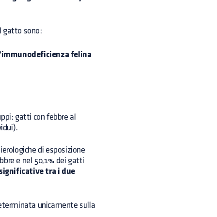
l gatto sono:
l’immunodeficienza felina
ppi: gatti con febbre al
idui).
ierologiche di esposizione
ebbre e nel 50,1% dei gatti
significative tra i due
 determinata unicamente sulla