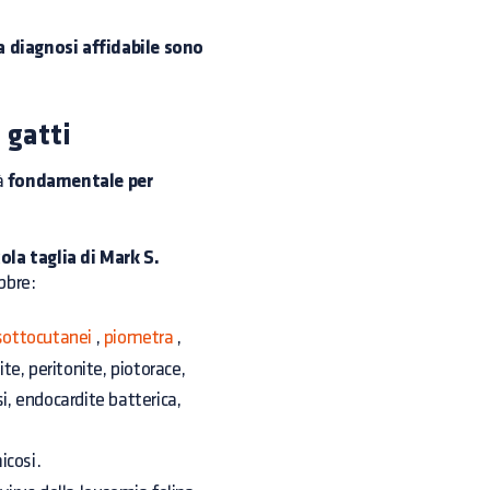
 diagnosi affidabile sono
 gatti
à
fondamentale per
ola taglia di Mark S.
bbre:
sottocutanei
,
piometra
,
te, peritonite, piotorace,
i, endocardite batterica,
icosi.