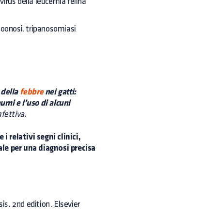
virus della leucemia felina
oonosi, tripanosomiasi
 della
febbre
nei gatti:
mi e l’uso di alcuni
nfettiva.
 relativi segni clinici,
ale per una diagnosi precisa
s. 2nd edition. Elsevier