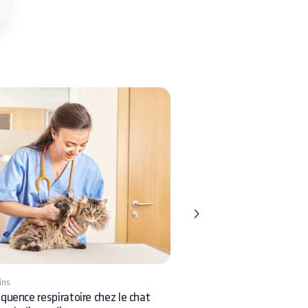
ins
9 mins
quence respiratoire chez le chat
Insémination chez le chien