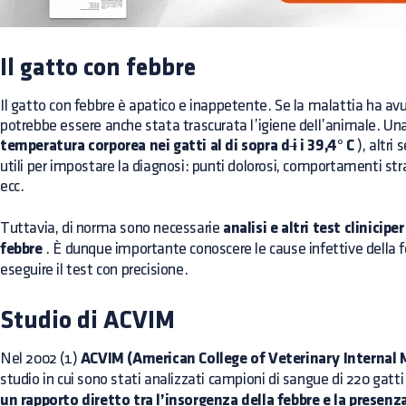
Il gatto con febbre
Il gatto con febbre è apatico e inappetente. Se la malattia ha av
potrebbe essere anche stata trascurata l’igiene dell’animale. Una 
temperatura corporea nei gatti al di sopra d
i
i 39,4° C
), altri 
utili per impostare la diagnosi: punti dolorosi, comportamenti str
ecc.
Tuttavia, di norma sono necessarie
analisi e altri test clinicip
febbre
. È dunque importante conoscere le cause infettive della f
eseguire il test con precisione.
Studio di ACVIM
Nel 2002 (1)
ACVIM (American College of Veterinary Internal 
studio
in cui sono stati analizzati campioni di sangue di 220 gatti
un rapporto diretto tra l’insorgenza della febbre e la presenza