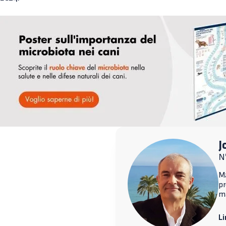
J
Nº
Ma
p
ma
Li