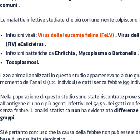
comuni
.
Le malattie infettive studiate che più comunemente colpiscono i
Infezioni virali:
Virus della leucemia felina (FeLV)
,
Virus del
(FIV)
eCalicivirus
.
Infezioni batteriche da
Ehrlichia
,
Mycoplasma o Bartonella
.
Toxoplasmosi.
I 220 animali analizzati in questo studio appartenevano a due gru
momento dell’analisi (121 individui) e gatti senza febbre (99 indiv
Nella popolazione di questo studio sono state riscontrate prove s
all’antigene di uno o più agenti infettivi nel 54,5% dei gatti con f
senza febbre. L’analisi statistica
non
ha evidenziato
differenze 
gruppi
.
Si è pertanto concluso che la causa della febbre non può essere
base di un risultato sierologico.