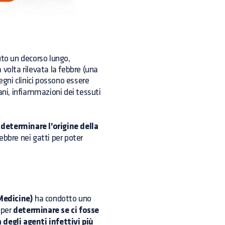
uto un decorso lungo,
volta rilevata la febbre (una
segni clinici possono essere
ani, infiammazioni dei tessuti
er determinare l’origine della
ebbre nei gatti per poter
Medicine)
ha condotto uno
 per
determinare se ci fosse
 degli agenti infettivi più