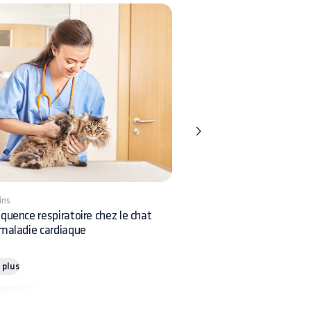
ins
9 mins
quence respiratoire chez le chat
Insémination chez le chien
maladie cardiaque
et comment la pratiquer ?
e plus
Lire plus