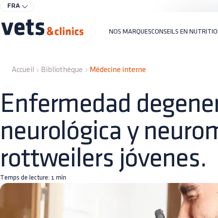
FRA
NOS MARQUES
CONSEILS EN NUTRITI
Accueil
Bibliothèque
Médecine interne
Enfermedad degener
neurológica y neuro
rottweilers jóvenes.
Temps de lecture:
1
min