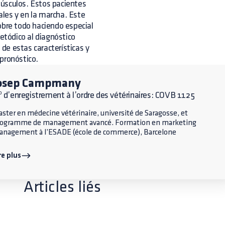
 músculos. Estos pacientes
les y en la marcha. Este
obre todo haciendo especial
metódico al diagnóstico
 de estas características y
pronóstico.
osep Campmany
 d’enregistrement à l’ordre des vétérinaires: COVB 1125
ster en médecine vétérinaire, université de Saragosse, et
rogramme de management avancé. Formation en marketing
nagement à l’ESADE (école de commerce), Barcelone
re plus
Articles liés