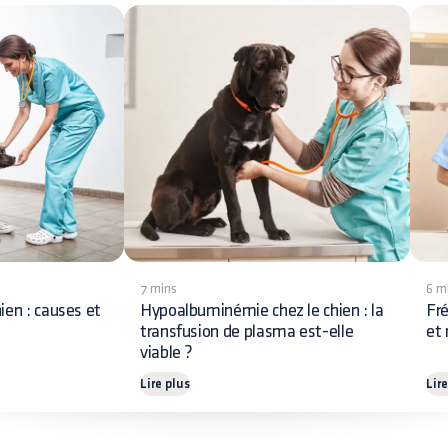
7 mins
6 m
ien : causes et
Hypoalbuminémie chez le chien : la
Fré
transfusion de plasma est-elle
et 
viable ?
Lire plus
Lir