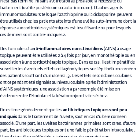
n'est pas terminé, ni sans avoir établi au préalable la nécessité du
traitement (uvéite postérieure ou auto-immune). D'autres agents
immunomodulateurs tels que l'azathioprine ou la ciclosporine peuvent
être utilisés chez les patients atteints d'une uvéite auto-immune dont la
réponse aux corticoïdes systémiques est insuffisante ou pour lesquels
ces derniers sont contre-indiqués2.
Des formules d'
anti-inflammatoires non stéroïdiens
(AINS) à usage
topique peuvent être utilisées 2 à 4 fois par jour, en monothérapie ou en
association à une corticothérapie topique. Dans ce cas, il est impératif de
surveiller les éventuels effets collagénolytiques sur l'épithélium cornéen
des patients souffrant d'un ulcère2, 3. Des effets secondaires oculaires
ont cependant été signalés au niveau oculaire après l'administration
d'AINS systémiques, une association a par exemple été mise en
évidence entre l'étodolac et la kératoconjonctivite sèche2.
On estime généralement que les
antibiotiques topiques sont peu
indiqués
dans le traitement de l'uvéite, sauf en cas d'ulcère cornéen
associé. D'une part, les uvéites bactériennes primaires sont rares, d'autre
part, les antibiotiques topiques ont une faible pénétration intraoculaire.
Il peut donc être préférable, si nécessaire, de recourir à une