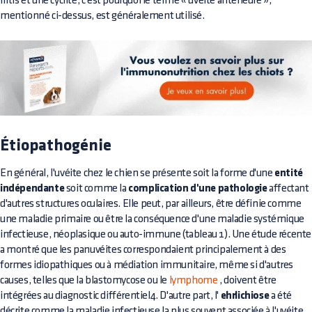
iritis et une cyclite, c'est pourquoi le terme « uvéite antérieure »,
mentionné ci-dessus, est généralement utilisé.
Étiopathogénie
En général, l'uvéite chez le chien se présente soit la forme d'une
entité
indépendante
soit comme la
complication d'une pathologie
affectant
d'autres structures oculaires. Elle peut, par ailleurs, être définie comme
une maladie primaire ou être la conséquence d'une maladie systémique
infectieuse, néoplasique ou auto-immune (tableau 1). Une étude récente
a montré que les panuvéites correspondaient principalement à des
formes idiopathiques ou à médiation immunitaire, même si d'autres
causes, telles que la blastomycose ou le
lymphome
, doivent être
intégrées au diagnostic différentiel4. D'autre part, l'
ehrlichiose
a été
décrite comme la maladie infectieuse la plus souvent associée à l'uvéite