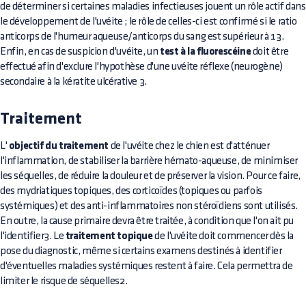
de déterminer si certaines maladies infectieuses jouent un rôle actif dans
le développement de l'uvéite ; le rôle de celles-ci est confirmé si le ratio
anticorps de l'humeur aqueuse/anticorps du sang est supérieur à 13.
Enfin, en cas de suspicion d'uvéite, un
test à la fluorescéine
doit être
effectué afin d'exclure l'hypothèse d'une uvéite réflexe (neurogène)
secondaire à la kératite ulcérative 3.
Traitement
L'
objectif du traitement
de l'uvéite chez le chien est d'atténuer
l'inflammation, de stabiliser la barrière hémato-aqueuse, de minimiser
les séquelles, de réduire la douleur et de préserver la vision. Pour ce faire,
des mydriatiques topiques, des corticoïdes (topiques ou parfois
systémiques) et des anti-inflammatoires non stéroïdiens sont utilisés.
En outre, la cause primaire devra être traitée, à condition que l'on ait pu
l'identifier3. Le
traitement topique
de l'uvéite doit commencer dès la
pose du diagnostic, même si certains examens destinés à identifier
d'éventuelles maladies systémiques restent à faire. Cela permettra de
limiter le risque de séquelles2.