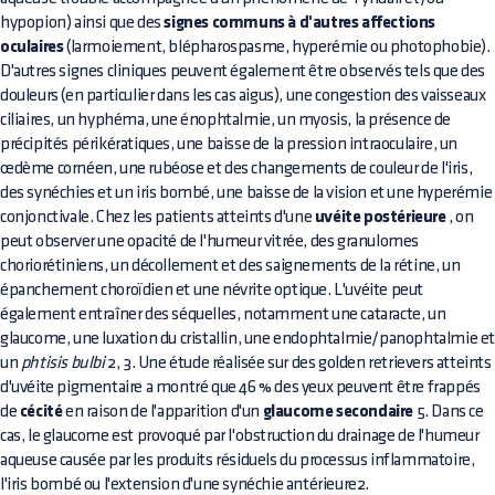
hypopion) ainsi que des
signes communs à d'autres affections
oculaires
(larmoiement, blépharospasme, hyperémie ou photophobie).
D'autres signes cliniques peuvent également être observés tels que des
douleurs (en particulier dans les cas aigus), une congestion des vaisseaux
ciliaires, un hyphéma, une énophtalmie, un myosis, la présence de
précipités périkératiques, une baisse de la pression intraoculaire, un
œdème cornéen, une rubéose et des changements de couleur de l'iris,
des synéchies et un iris bombé, une baisse de la vision et une hyperémie
conjonctivale. Chez les patients atteints d'une
uvéite postérieure
, on
peut observer une opacité de l'humeur vitrée, des granulomes
choriorétiniens, un décollement et des saignements de la rétine, un
épanchement choroïdien et une névrite optique. L'uvéite peut
également entraîner des séquelles, notamment une cataracte, un
glaucome, une luxation du cristallin, une endophtalmie/panophtalmie e
un
phtisis bulbi
2, 3. Une étude réalisée sur des golden retrievers atteints
d'uvéite pigmentaire a montré que 46 % des yeux peuvent être frappés
de
cécité
en raison de l'apparition d'un
glaucome secondaire
5. Dans ce
cas, le glaucome est provoqué par l'obstruction du drainage de l'humeur
aqueuse causée par les produits résiduels du processus inflammatoire,
l'iris bombé ou l'extension d'une synéchie antérieure2.