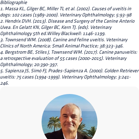
Bibliographie
1. Massa KL, Gilger BC, Miller TL et al. (2002). Causes of uveitis in
dogs: 102 cases (1989-2000). Veterinary Ophthalmology; 5:93-98
2. Hendrix DVH. (2013). Disease and Surgery of the Canine Anterio
Uvea. En Gelatt KN, Gilger BC, Kern TJ. (eds). Veterinary
Ophthalmology 5th ed.Willey Blackwell: 1146-1199.
3. Townsend WM. (2008). Canine and feline uveitis. Veterinary
Clinics of North America: Small Animal Practice; 38:323-346.
4. Bergstrom BE, Stiles J, Townsend WM. (2017). Canine panuveitis:
a retrospective evaluation of 55 cases (2000-2015). Veterinary
Ophthalmology; 20:390-397.
5. Sapienza JS, Simó FJ, Prades-Sapienza A. (2000). Golden Retriever
uveitis: 75 cases (1994-1999). Veterinary Ophthalmology; 3:241-
246.