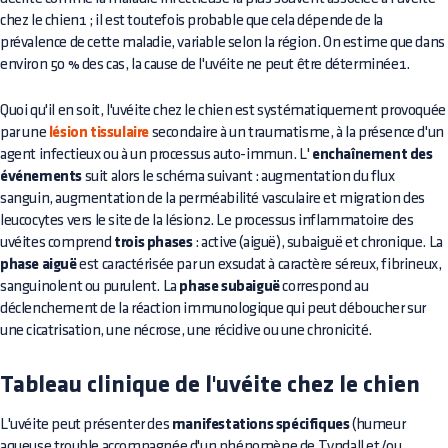
chez le chien1 ; il est toutefois probable que cela dépende de la
prévalence de cette maladie, variable selon la région. On estime que dans
environ 50 % des cas, la cause de l'uvéite ne peut être déterminée1.
Quoi qu'il en soit, l'uvéite chez le chien est systématiquement provoquée
par une
lésion tissulaire
secondaire à un traumatisme, à la présence d'un
agent infectieux ou à un processus auto-immun. L'
enchaînement des
événements
suit alors le schéma suivant : augmentation du flux
sanguin, augmentation de la perméabilité vasculaire et migration des
leucocytes vers le site de la lésion2. Le processus inflammatoire des
uvéites comprend
trois phases
: active (aiguë), subaiguë et chronique. La
phase aiguë
est caractérisée par un exsudat à caractère séreux, fibrineux,
sanguinolent ou purulent. La
phase subaiguë
correspond au
déclenchement de la réaction immunologique qui peut déboucher sur
une cicatrisation, une nécrose, une récidive ou une chronicité.
Tableau clinique de l'uvéite chez le chien
L'uvéite peut présenter des
manifestations spécifiques
(humeur
aqueuse trouble accompagnée d'un phénomène de Tyndall et/ou