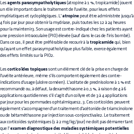
Les
agents parasympatholytiques
(atropine à 1 %, tropicamide) jouent
un rôle important dans le traitement de l'uvéite, pour leurs effets
mydriatiques et cycloplégiques. L'
atropine
peut être administrée jusqu'à
4 fois par jour pour obtenir la mydriase, puis toutes les 12 à 24 heures
pour la maintenir3. Son usage est contre-indiqué chez les patients ayant
une pression intraoculaire (PIO) élevée (sauf dans le cas de l'iris bombé).
Dans ce cas, il peut être préférable de recourir à la
tropicamide
qui, bien
qu'ayant un effet parasympatholytique plus faible, exerce également
des effets limités sur la PIO2.
Les
corticoïdes topiques
sont un élément clé de la prise en charge de
l'uvéite antérieure, même s'ils comportent également des contre-
indications d'usage (ulcère cornéen). L'acétate de prednisolone à 1 % est
recommandé ou, à défaut, la dexaméthasone à 0,1 %, à raison de 4 à 6
applications quotidiennes s'il s'agit d'un collyre et de 3 à 4 applications
par jour pour les pommades ophtalmiques2, 3. Ces corticoïdes peuvent
également s'accompagner d'un traitement d'acétonide de triamcinolone
ou de bétaméthasone par injection sous-conjonctivale2. Le traitement
aux corticoïdes systémiques (1 à 2 mg/kg/jour) ne doit pas démarrer tant
que l'
examen diagnostique des maladies systémiques potentielles