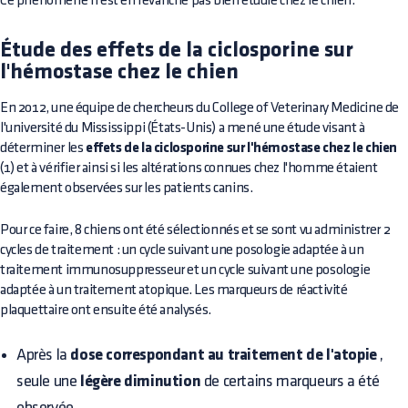
Ce phénomène n'est en revanche pas bien étudié chez le chien.
Étude des effets de la ciclosporine sur
l'hémostase chez le chien
En 2012, une équipe de chercheurs du College of Veterinary Medicine de
l'université du Mississippi (États-Unis) a mené une étude visant à
déterminer les
effets de la ciclosporine sur l'hémostase chez le chien
(1) et à vérifier ainsi si les altérations connues chez l'homme étaient
également observées sur les patients canins.
Pour ce faire, 8 chiens ont été sélectionnés et se sont vu administrer 2
cycles de traitement : un cycle suivant une posologie adaptée à un
traitement immunosuppresseur et un cycle suivant une posologie
adaptée à un traitement atopique. Les marqueurs de réactivité
plaquettaire ont ensuite été analysés.
Après la
dose correspondant au traitement de l'atopie
,
seule une
légère diminution
de certains marqueurs a été
observée.