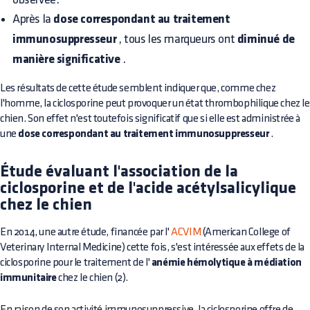
Après la
dose correspondant au traitement
immunosuppresseur
, tous les marqueurs ont
diminué de
manière significative
.
Les résultats de cette étude semblent indiquer que, comme chez
l'homme, la ciclosporine peut provoquer un état thrombophilique chez le
chien. Son effet n'est toutefois significatif que si elle est administrée à
une
dose correspondant au traitement immunosuppresseur
.
Étude évaluant l'association de la
ciclosporine et de l'acide acétylsalicylique
chez le chien
En 2014, une autre étude, financée par l'
ACVIM
(American College of
Veterinary Internal Medicine) cette fois, s'est intéressée aux effets de la
ciclosporine pour le traitement de l'
anémie hémolytique à médiation
immunitaire
chez le chien (2).
En raison de son activité immunosuppressive, la ciclosporine offre de