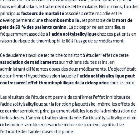
bons résultats dans le traitement de cette maladie. Néanmoins, l'un des
principaux
facteurs de mortalité
associés à cette maladie est le
développement d'une
thromboembolie
, responsable de la
mort de
près de 50 % des patients canins
. La ciclosporine est par ailleurs
fréquemment associée à l'
acide acétylsalicylique
chez ces patients en
raison du risque de thrombophilie lié à l'usage de ce médicament.
Ce deuxième travail de recherche consistait à étudier l'effet de cette
association de médicaments
sur 7 chiens adultes sains, en
administrant différentes doses des deux médicaments. L'objectif était
de confirmer l'hypothèse selon laquelle l'
acide acétylsalicylique peut
contrecarrer l'effet thrombophilique de la ciclosporine
chez le chien.
Les résultats de l'étude ont permis de confirmer l'effet inhibiteur de
l'acide acétylsalicylique sur la fonction plaquettaire, même les effets de
ce dernier semblent principalement visibles lors de l'administration de
fortes doses. L'administration simultanée d'acide acétylsalicylique et de
ciclosporine semble en revanche réduire de manière significative
l'efficacité des faibles doses d'aspirine.