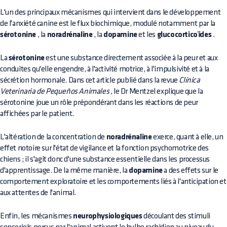
L'un des principaux mécanismes qui intervient dans le développement
de l'anxiété canine est le flux biochimique, modulé notamment par la
sérotonine
, la
noradrénaline
, la
dopamine
et les
glucocorticoïdes
.
La
sérotonine
est une substance directement associée à la peur et aux
conduites qu'elle engendre, à l'activité motrice, à l'impulsivité et à la
sécrétion hormonale. Dans cet article publié dans la revue
Clínica
Veterinaria de Pequeños Animales
, le Dr Mentzel explique que la
sérotonine joue un rôle prépondérant dans les réactions de peur
affichées par le patient.
L'altération de la concentration de
noradrénaline
exerce, quant à elle, un
effet notoire sur l'état de vigilance et la fonction psychomotrice des
chiens ; il s'agit donc d'une substance essentielle dans les processus
d'apprentissage. De la même manière, la
dopamine
a des effets sur le
comportement exploratoire et les comportements liés à l'anticipation et
aux attentes de l'animal.
Enfin, les mécanismes
neurophysiologiques
découlant des stimuli