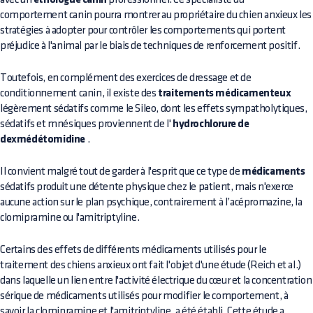
éthologue canin
comportement canin pourra montrer au propriétaire du chien anxieux les
stratégies à adopter pour contrôler les comportements qui portent
préjudice à l'animal par le biais de techniques de renforcement positif.
Toutefois, en complément des exercices de dressage et de
conditionnement canin, il existe des
traitements médicamenteux
légèrement sédatifs comme le Sileo, dont les effets sympatholytiques,
sédatifs et mnésiques proviennent de l'
hydrochlorure de
dexmédétomidine
.
Il convient malgré tout de garder à l'esprit que ce type de
médicaments
sédatifs produit une détente physique chez le patient, mais n'exerce
aucune action sur le plan psychique, contrairement à l’acépromazine, la
clomipramine ou l'amitriptyline.
Certains des effets de différents médicaments utilisés pour le
traitement des chiens anxieux ont fait l'objet d'une étude (Reich et al.)
dans laquelle un lien entre l'activité électrique du cœur et la concentration
sérique de médicaments utilisés pour modifier le comportement, à
savoir la clomipramine et l'amitriptyline, a été établi. Cette étude a