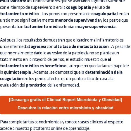
multivariante
los únicos factores que se asociaron significativamente
con el tiempo de supervivencia era la
coagulopatía
y el uso de
tratamiento médico
. Los perros con presencia de
coagulopatía
tenían
un tiempo significativamente
menor de supervivencia
y los perros que
presentaban
tratamiento médico
tenían
mayor supervivencia
.
Así pues, los resultados demuestran que el carcinoma inflamatorio es
una enfermedad
agresiva
con
alta tasa de metastatización
. A pesar de
que normalmente dado lo agresivo de la patología no se plantea un
tratamiento en la mayoría de perros, el estudio muestra que
el
tratamiento médico es beneficioso
, aunque no queda claro el papel de
la
quimioterapia
. Además, se demostró que la
determinación de la
coagulación
en los perros afectos es un punto crítico de cara a la
evaluación del
pronóstico
de la enfermedad.
Para completar tus conocimientos y conocer casos clínicos al respecto
accede a nuestra plataforma online de aprendizaje.