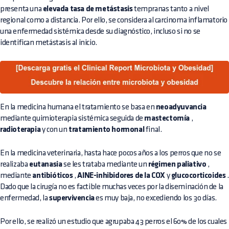
presenta una
elevada tasa de metástasis
tempranas tanto a nivel
regional como a distancia. Por ello, se considera al carcinoma inflamatorio
una enfermedad sistémica desde su diagnóstico, incluso si no se
identifican metástasis al inicio.
En la medicina humana el tratamiento se basa en
neoadyuvancia
mediante quimioterapia sistémica seguida de
mastectomía
,
radioterapia
y con un
tratamiento hormonal
final.
En la medicina veterinaria, hasta hace pocos años a los perros que no se
realizaba
eutanasia
se les trataba mediante un
régimen paliativo
,
mediante
antibióticos
,
AINE-inhibidores de la COX
y
glucocorticoides
.
Dado que la cirugía no es factible muchas veces por la diseminación de la
enfermedad, la
supervivencia
es muy baja, no excediendo los 30 días.
Por ello, se realizó un estudio que agrupaba 43 perros el 60% de los cuales