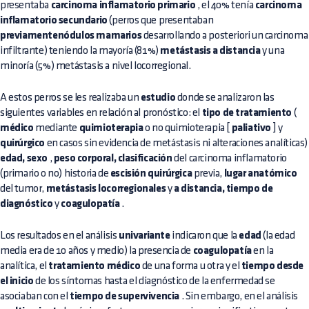
presentaba
carcinoma inflamatorio primario
, el 40% tenía
carcinoma
inflamatorio secundario
(perros que presentaban
previamentenódulos mamarios
desarrollando a posteriori un carcinoma
infiltrante) teniendo la mayoría (81%)
metástasis a distancia
y una
minoría (5%) metástasis a nivel locorregional.
A estos perros se les realizaba un
estudio
donde se analizaron las
siguientes variables en relación al pronóstico: el
tipo de tratamiento
(
médico
mediante
quimioterapia
o no quimioterapia [
paliativo
] y
quirúrgico
en casos sin evidencia de metástasis ni alteraciones analíticas)
edad, sexo
,
peso corporal, clasificación
del carcinoma inflamatorio
(primario o no) historia de
escisión quirúrgica
previa,
lugar anatómico
del tumor,
metástasis locorregionales
y
a distancia, tiempo de
diagnóstico
y
coagulopatía
.
Los resultados en el análisis
univariante
indicaron que la
edad
(la edad
media era de 10 años y medio) la presencia de
coagulopatía
en la
analítica, el
tratamiento médico
de una forma u otra y el
tiempo desde
el inicio
de los síntomas hasta el diagnóstico de la enfermedad se
asociaban con el
tiempo de supervivencia
. Sin embargo, en el análisis