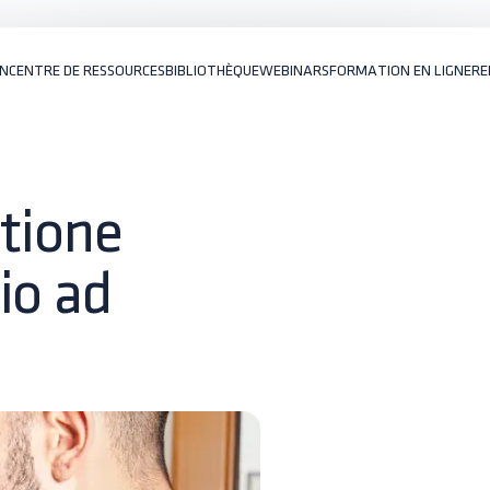
ON
CENTRE DE RESSOURCES
BIBLIOTHÈQUE
WEBINARS
FORMATION EN LIGNE
RE
stione
io ad