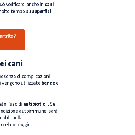
può verificarsi anche in
cani
 molto tempo su
superfici
ei cani
presenza di complicazioni
i
vengono utilizzate
bende
e
ato l’uso di
antibiotici
. Se
 condizione autoimmune, sarà
dubbi nella
o del drenaggio.