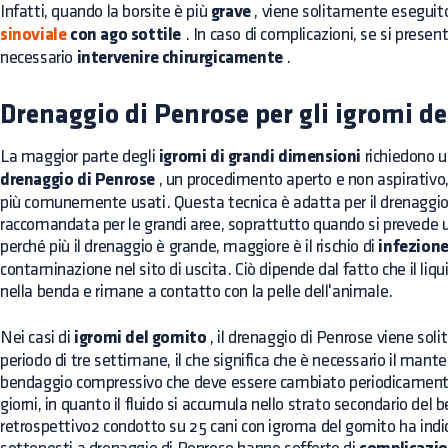
Infatti, quando la borsite è più
grave
, viene solitamente eseguito
sinoviale
con ago sottile
. In caso di complicazioni, se si present
necessario
intervenire chirurgicamente
.
Drenaggio di Penrose per gli igromi d
La maggior parte degli
igromi di grandi dimensioni
richiedono u
drenaggio di Penrose
, un procedimento aperto e non aspirativo,
più comunemente usati. Questa tecnica è adatta per il drenaggio 
raccomandata per le grandi aree, soprattutto quando si prevede 
perché più il drenaggio è grande, maggiore è il rischio di
infezion
contaminazione nel sito di uscita. Ciò dipende dal fatto che il liqu
nella benda e rimane a contatto con la pelle dell'animale.
Nei casi di
igromi del gomito
, il drenaggio di Penrose viene sol
periodo di tre settimane, il che significa che è necessario il man
bendaggio compressivo che deve essere cambiato periodicamente,
giorni, in quanto il fluido si accumula nello strato secondario del 
retrospettivo2 condotto su 25 cani con igroma del gomito ha indic