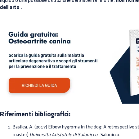
liquido o una possibile ostruzione del sistema. Inoltre,
non richi
dell'arto
.
Riferimenti bibliografici:
Basilea, A. (2017) Elbow hygroma in the dog: A retrospective st
master)
Università Aristotele di Salonicco
, Salonicco.