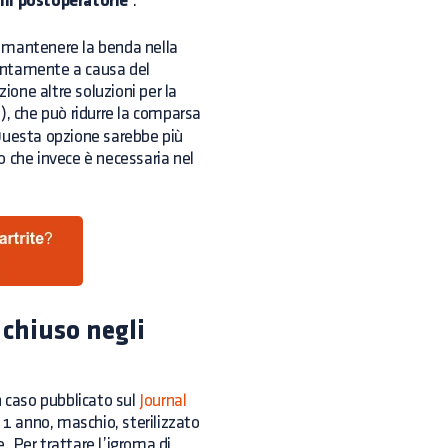
ni postoperatorie
.
le mantenere la benda nella
 lentamente a causa del
one altre soluzioni per la
), che può ridurre la comparsa
. Questa opzione sarebbe più
o che invece è necessaria nel
 chiuso negli
n caso pubblicato sul
Journal
 1 anno, maschio, sterilizzato
 Per trattare l’igroma di