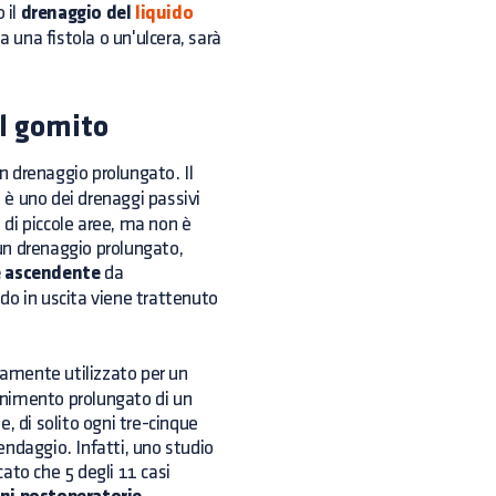
 il
drenaggio del
liquido
a una fistola o un'ulcera, sarà
el gomito
n drenaggio prolungato. Il
 è uno dei drenaggi passivi
di piccole aree, ma non è
un drenaggio prolungato,
e ascendente
da
ido in uscita viene trattenuto
itamente utilizzato per un
tenimento prolungato di un
 di solito ogni tre-cinque
bendaggio. Infatti, uno studio
ato che 5 degli 11 casi