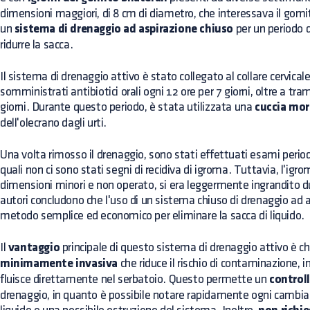
dimensioni maggiori, di 8 cm di diametro, che interessava il gomito
un
sistema di drenaggio ad aspirazione chiuso
per un periodo d
ridurre la sacca.
Il sistema di drenaggio attivo è stato collegato al collare cervicale
somministrati antibiotici orali ogni 12 ore per 7 giorni, oltre a tr
giorni. Durante questo periodo, è stata utilizzata una
cuccia mor
dell'olecrano dagli urti.
Una volta rimosso il drenaggio, sono stati effettuati esami period
quali non ci sono stati segni di recidiva di igroma. Tuttavia, l'igr
dimensioni minori e non operato, si era leggermente ingrandito d
autori concludono che l'uso di un sistema chiuso di drenaggio ad 
metodo semplice ed economico per eliminare la sacca di liquido.
Il
vantaggio
principale di questo sistema di drenaggio attivo è ch
minimamente invasiva
che riduce il rischio di contaminazione, i
fluisce direttamente nel serbatoio. Questo permette un
controll
drenaggio, in quanto è possibile notare rapidamente ogni cambi