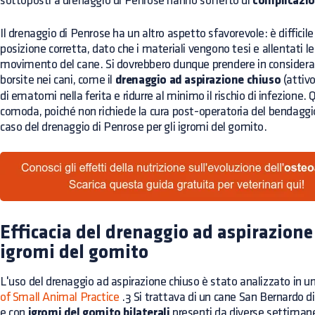
sottoposti a drenaggio di Penrose hanno sofferto di
complicazio
Il drenaggio di Penrose ha un altro aspetto sfavorevole: è diffici
posizione corretta, dato che i materiali vengono tesi e allentati
movimento del cane. Si dovrebbero dunque prendere in considerazi
borsite nei cani, come il
drenaggio ad aspirazione chiuso
(attivo
di ematomi nella ferita e ridurre al minimo il rischio di infezione
comoda, poiché non richiede la cura post-operatoria del bendaggi
caso del drenaggio di Penrose per gli igromi del gomito.
Efficacia del drenaggio ad aspirazione
igromi del gomito
L'uso del drenaggio ad aspirazione chiuso è stato analizzato in u
of Small Animal Practice
.3 Si trattava di un cane San Bernardo di
e con
igromi del gomito bilaterali
presenti da diverse settimane.