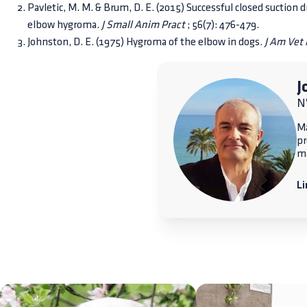
Pavletic, M. M. & Brum, D. E. (2015) Successful closed suction
elbow hygroma.
J Small Anim Pract
; 56(7): 476-479.
Johnston, D. E. (1975) Hygroma of the elbow in dogs.
J Am Vet
J
Nº
Ma
p
ma
Li