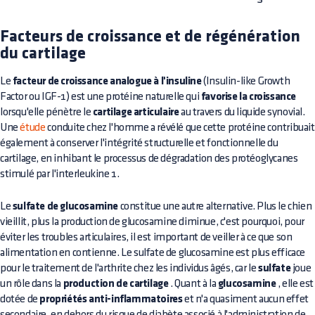
Facteurs de croissance et de régénération
du cartilage
Le
facteur de croissance analogue à l'insuline
(Insulin-like Growth
Factor ou IGF-1) est une protéine naturelle qui
favorise la croissance
lorsqu'elle pénètre le
cartilage articulaire
au travers du liquide synovial.
Une
étude
conduite chez l'homme a révélé que cette protéine contribuait
également à conserver l'intégrité structurelle et fonctionnelle du
cartilage, en inhibant le processus de dégradation des protéoglycanes
stimulé par l'interleukine 1.
Le
sulfate de glucosamine
constitue une autre alternative. Plus le chien
vieillit, plus la production de glucosamine diminue, c'est pourquoi, pour
éviter les troubles articulaires, il est important de veiller à ce que son
alimentation en contienne. Le sulfate de glucosamine est plus efficace
pour le traitement de l'arthrite chez les individus âgés, car le
sulfate
joue
un rôle dans la
production de cartilage
. Quant à la
glucosamine
, elle est
dotée de
propriétés anti-inflammatoires
et n'a quasiment aucun effet
secondaire, en dehors du risque de diabète associé à l'administration de