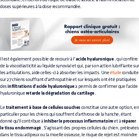
doses supérieures à la dose recommandée.
Il est également possible de recourir à l'
acide hyaluronique
, qui confère
de la viscoélasticité au liquide synovial et qui, par son action lubrifiante su
les articulations, aide celles-ci à absorber les impacts. Une
étude
conduite
sur 27 chiens souffrant d'arthropathie et sur lesquels ont été pratiquées
des
infiltrations d'acide hyaluronique
a permis de confirmer que l'acide
hyaluronique
retarde la dégradation du cartilage
.
Le
traitement à base de cellules souches
constitue une autre option, en
particulier pour les chiens qui souffrent d'arthrose de la hanche, étant
donné qu'il contribue à
inhiber le processus inflammatoire
et à
réparer
le tissu endommagé
. S'agissant des propres cellules du chien, prélevées
dans le tissu adipeux ou la moelle osseuse, le risque de rejet est moindre