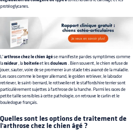
dégradation du collagène de type II
protéoglycanes.
L'
arthrose chez le chien âgé
se manifeste par des symptômes comme
la
raideur
, la
boiterie
et les
douleurs
. Bien souvent, le chien refuse de
jouer, sauter, voire de se promener à un stade très avancé de la maladie.
Les races comme le berger allemand, le golden retriever, le labrador
retriever, le saint-bernard, le rottweiler et le staffordshire terrier sont
particulièrement sujettes à l'arthrose de la hanche. Parmi les races de
petite taille sensibles à cette pathologie, on retrouve le carlin et le
bouledogue français.
Quelles sont les options de traitement de
l'arthrose chez le chien âgé ?