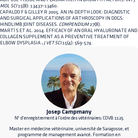
MOL SCI
15(8): 13437-13460.
CAPALDO F & GILLEY R 2005. AN IN-DEPTH LOOK: DIAGNOSTIC
AND SURGICAL APPLICATIONS OF ARTHROSCOPY IN DOGS:
HINDLIMB JOINT DISEASES.
COMPENDIUM
27(8).
MARTÍ S ET AL. 2014. EFFICACY OF AN ORAL HYALURONATE AND
COLLAGEN SUPPLEMENT AS A PREVENTIVE TREATMENT OF
ELBOW DYSPLASIA
.
J VET SCI
15(4): 569-574.
Josep Campmany
Nº d’enregistrement à l’ordre des vétérinaires: COVB 1125
Master en médecine vétérinaire, université de Saragosse, et
programme de management avancé. Formation en