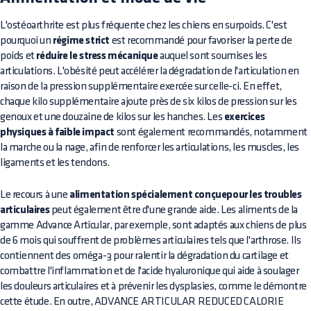
L'ostéoarthrite est plus fréquente chez les chiens en surpoids. C'est
pourquoi un
régime strict
est recommandé pour favoriser la perte de
poids et
réduire le stress mécanique
auquel sont soumises les
articulations. L'obésité peut accélérer la dégradation de l'articulation en
raison de la pression supplémentaire exercée sur celle-ci. En effet,
chaque kilo supplémentaire ajoute près de six kilos de pression sur les
genoux et une douzaine de kilos sur les hanches. Les
exercices
physiques à faible impact
sont également recommandés, notamment
la marche ou la nage, afin de renforcer les articulations, les muscles, les
ligaments et les tendons.
Le recours à une
alimentation spécialement conçuepour les troubles
articulaires
peut également être d'une grande aide. Les aliments de la
gamme Advance Articular, par exemple, sont adaptés aux chiens de plus
de 6 mois qui souffrent de problèmes articulaires tels que l'arthrose. Ils
contiennent des oméga-3 pour ralentir la dégradation du cartilage et
combattre l'inflammation et de l'acide hyaluronique qui aide à soulager
les douleurs articulaires et à prévenir les dysplasies, comme le démontre
cette étude. En outre, ADVANCE ARTICULAR REDUCED CALORIE