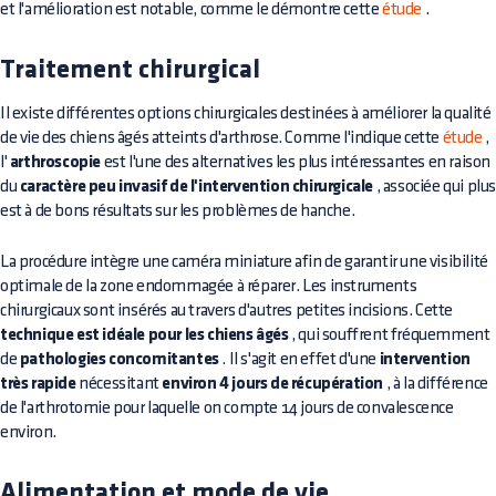
et l'amélioration est notable, comme le démontre cette
étude
.
Traitement chirurgical
Il existe différentes options chirurgicales destinées à améliorer la qualité
de vie des chiens âgés atteints d'arthrose. Comme l'indique cette
étude
,
l'
arthroscopie
est l'une des alternatives les plus intéressantes en raison
du
caractère peu invasif de l'intervention chirurgicale
, associée qui plu
est à de bons résultats sur les problèmes de hanche.
La procédure intègre une caméra miniature afin de garantir une visibilité
optimale de la zone endommagée à réparer. Les instruments
chirurgicaux sont insérés au travers d'autres petites incisions. Cette
technique est idéale pour les chiens âgés
, qui souffrent fréquemment
de
pathologies concomitantes
. Il s'agit en effet d'une
intervention
très rapide
nécessitant
environ 4 jours de récupération
, à la différence
de l'arthrotomie pour laquelle on compte 14 jours de convalescence
environ.
Alimentation et mode de vie