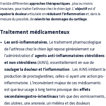
Il existe différentes
approches thérapeutiques
, plus ou moins
invasives, pour traiter l'arthrose chez le chien âgé. L'
objectif
est d'
apaiser la douleur
articulaire en
réduisant l'inflammation
et, dans la
mesure du possible, de
ralentir les dommages du cartilage
.
Traitement médicamenteux
Les anti-inflammatoires.
Le traitement pharmacologique
de l'arthrose chez le chien âgé repose généralement sur
l'administration d'
agents anti-inflammatoires stéroïdiens
et non stéroïdiens
(AINS), essentiellement en vue de
soulager la douleur et l'inflammation
. Les AINS inhibent la
production de prostaglandines, celles-si ayant une action pro-
inflammatoire. L'inconvénient majeur de ces médicaments
est que leur usage à long terme provoque des
effets
secondairesgastro-intestinaux
tels que des vomissements,
des ulcères, une anorexie, un méléna et des douleurs