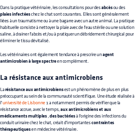
Dans la pratique vétérinaire, les consultations pour des
abcès
ou des
plaies infectées
chez le chat sont courantes. Elles sont généralement
liées à un traumatisme ou à une bagarre avec un autre animal. La pratique
habituelle consiste à nettoyer la plaie avec de l'eau stérile ou une solution
saline, à drainer l'abcès et/ou à pratiquer un débridement chirurgical pour
éliminer le tissu dévitalisé.
Les vétérinaires ont également tendance à prescrire un
agent
antimicrobien à large spectre
en complément.
La résistance aux antimicrobiens
La
résistance aux antimicrobiens
est un phénomène de plus en plus
préoccupant au sein de la communauté scientifique. Une étude réalisée à
l'
université de Lisbonne
1 a notamment permis de vérifier que la
résistance accrue, avec le temps,
aux antimicrobiens et aux
médicaments multiples
,
des bactéries
à l'origine des infections du
conduit urinaire chez le chat, créait d'importantes
contraintes
thérapeutiques
en médecine vétérinaire.