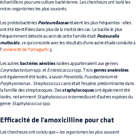
échantillons pour une culture bactérienne. Les chercheurs ont isolé les
micro-organismes les plus courants.
Les protéobactéries
Pasteurellaceae
étaient les plus fréquentes : elles
ont été identifiées dans plus de la moitié des cas. Le bacille le plus
fréquemment détecté au sein de cette famille était
Pasteurella
multocida
, ce qui concorde avec les résultats d'une autre étude conduite à
l'
université de Yamaguchi
3.
Les autres
bactéries aérobies
isolées appartenaient aux genres
Corynebacterium
spp. et
Enterococcus
spp. Trois
genres anaérobies
ont également été isolés, à savoir
Prevotella, Fusobacterium
et
Porphyromonas
.
Streptococcus canis
était l'espèce prédominante dans
la famille des streptocoques. Des
staphylocoques
ont également été
isolés, notamment
Staphylococcus intermedius
et d'autres espèces du
genre
Staphylococcus
spp.
Efficacité de l'amoxicilline pour chat
Les chercheurs ont conclu que «
les organismes les plus souvent