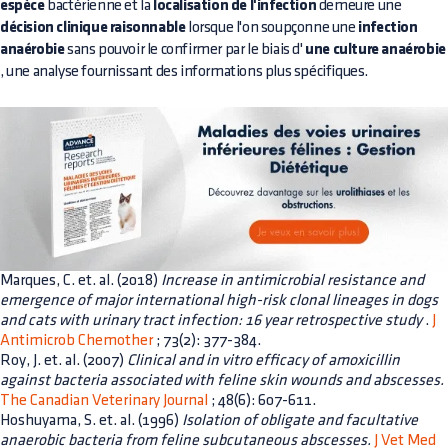
espèce
bactérienne et la
localisation de l'infection
demeure une
décision clinique raisonnable
lorsque l'on soupçonne une
infection
anaérobie
sans pouvoir le confirmer par le biais d'
une culture anaérobie
, une analyse fournissant des informations plus spécifiques.
Marques, C. et. al. (2018)
Increase in antimicrobial resistance and
emergence of major international high-risk clonal lineages in dogs
and cats with urinary tract infection: 16 year retrospective study
.
J
Antimicrob Chemother
; 73(2): 377-384.
Roy, J. et. al. (2007)
Clinical and in vitro efficacy of amoxicillin
against bacteria associated with feline skin wounds and abscesses.
The Canadian Veterinary Journal
; 48(6): 607-611.
Hoshuyama, S. et. al. (1996)
Isolation of obligate and facultative
anaerobic bacteria from feline subcutaneous abscesses.
J Vet Med