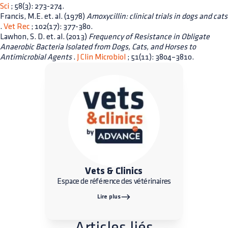
Sci
; 58(3): 273-274.
Francis, M.E. et. al. (1978)
Amoxycillin: clinical trials in dogs and cats
.
Vet Rec
; 102(17): 377-380.
Lawhon, S. D. et. al. (2013)
Frequency of Resistance in Obligate
Anaerobic Bacteria Isolated from Dogs, Cats, and Horses to
Antimicrobial Agents
.
J Clin Microbiol
; 51(11): 3804–3810.
Vets & Clinics
Espace de référence des vétérinaires
Lire plus
Articles liés