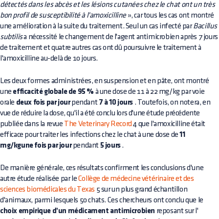
détectés dans les abcès et les lésions cutanées chez le chat ont un très
bon profil de susceptibilité à l'amoxicilline
», car tous les cas ont montré
une amélioration à la suite du traitement. Seul un cas infecté par
Bacillus
subtilis
a nécessité le changement de l'agent antimicrobien après 7 jours
de traitement et quatre autres cas ont dû poursuivre le traitement à
l'amoxicilline au-delà de 10 jours.
Les deux formes administrées, en suspension et en pâte, ont montré
une
efficacité globale de 95 %
à une dose de 11 à 22 mg/kg par voie
orale
deux fois par jour
pendant
7 à 10 jours
. Toutefois, on notera, en
vue de réduire la dose, qu'il a été conclu lors d'une étude précédente
publiée dans la revue
The Veterinary Record
4 que l'amoxicilline était
efficace pour traiter les infections chez le chat à une dose de
11
mg/kgune fois par jour
pendant
5 jours
.
De manière générale, ces résultats confirment les conclusions d'une
autre étude réalisée par le
Collège de médecine vétérinaire et des
sciences biomédicales du Texas
5 sur un plus grand échantillon
d'animaux, parmi lesquels 50 chats. Ces chercheurs ont conclu que le
choix empirique d'un médicament antimicrobien
reposant sur l'