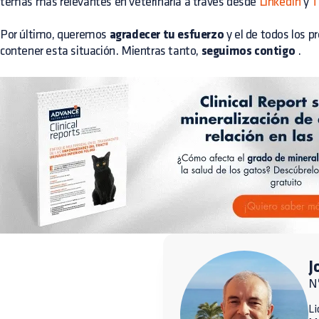
temas más relevantes en veterinaria a través desde
LinkedIn
y
T
Por último, queremos
agradecer tu esfuerzo
y el de todos los p
contener esta situación. Mientras tanto,
seguimos contigo
.
J
N
Li