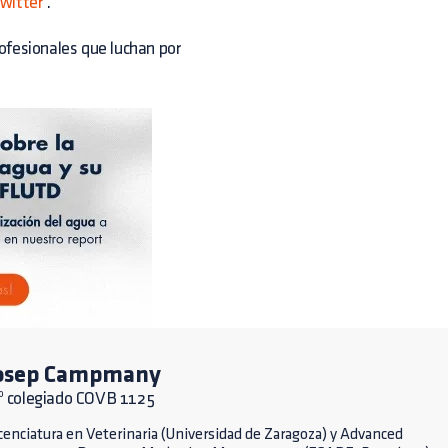
witter
.
rofesionales que luchan por
osep Campmany
º colegiado COVB 1125
cenciatura en Veterinaria (Universidad de Zaragoza) y Advanced