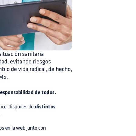
ituación sanitaria
dad, evitando riesgos
io de vida radical, de hecho,
VMS.
 responsabilidad de todos.
ance, dispones de
distintos
.
os en la
web
junto con