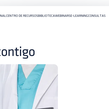
ONAL
CENTRO DE RECURSOS
BIBLIOTECA
WEBINARS
E-LEARNING
CONSULTAS
contigo