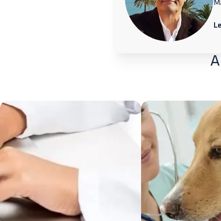
M
L
A