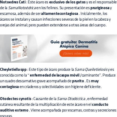
Notoedres Cati
: Este ácaro es
exclusivo de los gatos
y es el responsable
de la
SarnaNotoédrica
en los felinos. Su presentación es
pruriginosa
y
escamosa, además de ser
altamentecontagiosa
. Inicialmente, los
ácaros se instalan y causan infecciones severas de la piel en la cabeza y
orejas del animal; pero pueden extenderse a otras áreas del cuerpo.
Cheyletiella spp
: Este tipo de ácaro produce la
Sarna Queiletielosis
y es
conocida como la “
enfermedad de lacaspa móvil
/caminante”. Produce
un cuadro descamativo grave acompañado de
prurito
. Es
muy
contagiosa
en criaderos y colectividades con higiene deficiente.
Otodectes cynotis
: Causante de la
Sarna Otodéctica
, enfermedad
cutánea resultante de la multiplicación de este ácaro en el
conducto
auditivo externo
. Viene acompañada por escamas, costras y secreciones
oscuras.