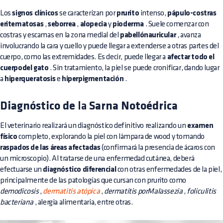
Los
signos clínicos
se caracterizan por
prurito
intenso,
pápulo-costras
eritematosas
,
seborrea
,
alopecia
y
pioderma
. Suele comenzar con
costras y escamas en la zona medial del
pabellónauricular
, avanza
involucrando la cara y cuello y puede llegar a extenderse a otras partes del
cuerpo, como las extremidades. Es decir, puede llegar a
afectar todo el
cuerpodel gato
. Sin tratamiento, la piel se puede cronificar, dando lugar
a
hiperqueratosis
e
hiperpigmentación
.
Diagnóstico de
la
Sarna Notoédrica
El veterinario realizará un diagnóstico definitivo realizando un
examen
físico
completo, explorando la piel con lámpara de wood y tomando
raspados de las áreas afectadas
(confirmará la presencia de ácaros con
un microscopio). Al tratarse de una enfermedad cutánea, deberá
efectuarse un
diagnóstico diferencial
con otras enfermedades de la piel,
principalmente de las patologías que cursan con prurito como
demodicosis
,
dermatitis atópica
,
dermatitis porMalassezia
,
foliculitis
bacteriana
, alergia alimentaria, entre otras.