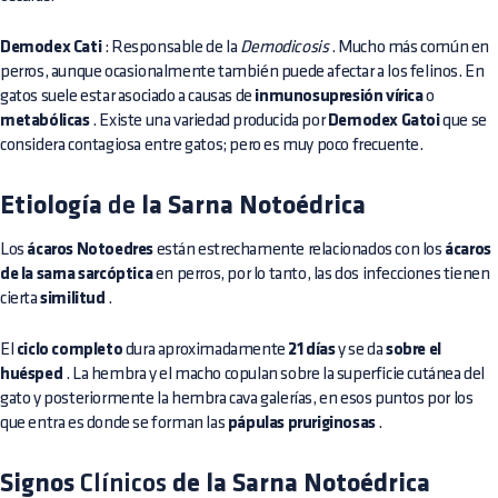
Demodex Cati
: Responsable de la
Demodicosis
. Mucho más común en
perros, aunque ocasionalmente también puede afectar a los felinos. En
gatos suele estar asociado a causas de
inmunosupresión vírica
o
metabólicas
. Existe una variedad producida por
Demodex Gatoi
que se
considera contagiosa entre gatos; pero es muy poco frecuente.
Etiología
de
la Sarna Notoédrica
Los
ácaros Notoedres
están estrechamente relacionados con los
ácaros
de la sarna sarcóptica
en perros, por lo tanto, las dos infecciones tienen
cierta
similitud
.
El
ciclo completo
dura aproximadamente
21 días
y se da
sobre el
huésped
. La hembra y el macho copulan sobre la superficie cutánea del
gato y posteriormente la hembra cava galerías, en esos puntos por los
que entra es donde se forman las
pápulas pruriginosas
.
Signos
Clínicos
de la Sarna Notoédrica