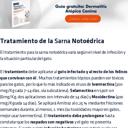
Tratamiento de la
Sarna
Notoédrica
El tratamiento para la sarna notoédrica varía según el nivel de infección y
la situación particular del gato.
El
tratamiento
debe aplicarse al
gato infectado y al resto de los felinos
que convivan con él
. Muchos tratamientos tópicos pueden ser tóxicos
para los gatos, por lo que lo más indicado es el uso de
Ivermectina
(300
mcg/Kg cada 7-14 días, vía subcutánea),
Selamectina
en spot-on
(6mg/Kg, dos aplicaciones con intervalo de 14 días) y
Moxidectina
(400
mcg/Kgcada 14 días). Se aplicará Amitraz al 0,25 % mediante fricciones
semanales durante, al menos, 1 mes (su toxicidad es mayor en gatos,
mejor usar Ivermectina). El
tratamiento debe prolongarse
hasta
constatar que los
raspados son negativos
y el gato no presenta