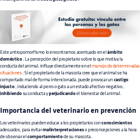
Este antropomorfismo lo encontramos acentuado en el
ámbito
doméstico
. La percepción del propietario sobre lo que motiva la
conducta del animal, influye directamente en el
manejo de determinadas
situaciones
. Si el propietario de la mascota cree que el animal se ha
comportado mal de forma intencionada, puede provocar un
castigo
injusto
, induciendo al perro o gato a un estado afectivo negativo,
inhibiendo
su conducta y
perjudicando
el bienestar del animal.
Importancia del veterinario en prevención
Los veterinarios pueden educar a los propietarios con
conocimientos
adecuados, para evitar
malinterpretaciones
o preconcepciones a la hora
de observar el
comportamiento
de su mascota.