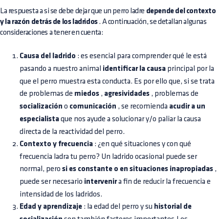
La respuesta a si se debe dejar que un perro ladre
depende del contexto
y la razón detrás de los ladridos
. A continuación, se detallan algunas
consideraciones a tener en cuenta:
Causa del ladrido
: es esencial para comprender qué le está
pasando a nuestro animal
identificar la causa
principal por la
que el perro muestra esta conducta. Es por ello que, si se trata
de problemas de
miedos
,
agresividades
, problemas de
socialización
o
comunicación
, se recomienda
acudir a un
especialista
que nos ayude a solucionar y/o paliar la causa
directa de la reactividad del perro.
Contexto y frecuencia
: ¿en qué situaciones y con qué
frecuencia ladra tu perro? Un ladrido ocasional puede ser
normal, pero
si es constante o en situaciones inapropiadas
,
puede ser necesario
intervenir
a fin de reducir la frecuencia e
intensidad de los ladridos.
Edad y aprendizaje
: la edad del perro y su
historial de