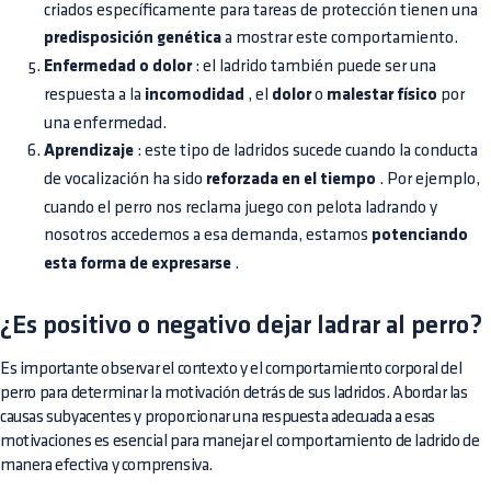
criados específicamente para tareas de protección tienen una
predisposición genética
a mostrar este comportamiento.
Enfermedad o dolor
: el ladrido también puede ser una
respuesta a la
incomodidad
, el
dolor
o
malestar físico
por
una enfermedad.
Aprendizaje
: este tipo de ladridos sucede cuando la conducta
de vocalización ha sido
reforzada en el tiempo
. Por ejemplo,
cuando el perro nos reclama juego con pelota ladrando y
nosotros accedemos a esa demanda, estamos
potenciando
esta forma de expresarse
.
¿Es positivo o negativo dejar ladrar al perro?
Es importante observar el contexto y el comportamiento corporal del
perro para determinar la motivación detrás de sus ladridos. Abordar las
causas subyacentes y proporcionar una respuesta adecuada a esas
motivaciones es esencial para manejar el comportamiento de ladrido de
manera efectiva y comprensiva.