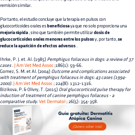
remisión similar.
Por tanto, el estudio concluye que la terapia en pulsos con
glucocorticoides orales es
beneficiosa
ya que no solo proporciona una
mejoría rápida
, sino que también permite utilizar
dosis de
glucocorticoides orales menores entre los pulsos
y, por tanto,
se
reduce la aparición de efectos adversos
.
Ihrke, P. J. et. Al. (1985)
Pemphigus foliaceus in dogs: a review of 37
cases
.
J Am Vet Med Assoc
;186(1): 59-66.
Gomez, S. M. et Al. (2004)
Outcome and complications associated
with treatment of pemphigus foliaceus in dogs: 43 cases (1994-
2000).
J Am Vet Med Assoc
; 224(8): 1312-1316.
Bizikova, P. & Olivry, T. (2015)
Oral glucocorticoid pulse therapy for
induction of treatment of canine pemphigus foliaceus - a
comparative study.
Vet Dermatol
; 26(5): 354-358.