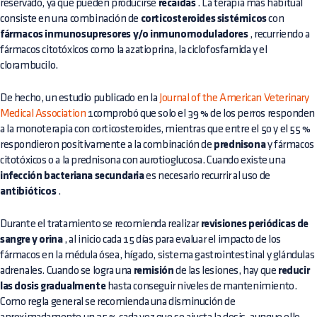
reservado, ya que pueden producirse
recaídas
. La terapia más habitual
consiste en una combinación de
corticosteroides sistémicos
con
fármacos inmunosupresores y/o inmunomoduladores
, recurriendo a
fármacos citotóxicos como la azatioprina, la ciclofosfamida y el
clorambucilo.
De hecho, un estudio publicado en la
Journal of the American Veterinary
Medical Association
1comprobó que solo el 39 % de los perros responden
a la monoterapia con corticosteroides, mientras que entre el 50 y el 55 %
respondieron positivamente a la combinación de
prednisona
y fármacos
citotóxicos o a la prednisona con aurotioglucosa. Cuando existe una
infección bacteriana secundaria
es necesario recurrir al uso de
antibióticos
.
Durante el tratamiento se recomienda realizar
revisiones periódicas de
sangre y orina
, al inicio cada 15 días para evaluar el impacto de los
fármacos en la médula ósea, hígado, sistema gastrointestinal y glándulas
adrenales. Cuando se logra una
remisión
de las lesiones, hay que
reducir
las dosis gradualmente
hasta conseguir niveles de mantenimiento.
Como regla general se recomienda una disminución de