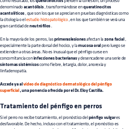
Como resultado, los
queratinocitos
pierden la cohesión, un proceso
denominado
acantólisis
, transformándose en
queratinocitos
acantolíticos
, que son los que se aprecian en pruebas diagnósticas como
la citología o el
estudio histopatológico
, en los que también se verá una
gran cantidad de
neutrófilos
.
En la mayoría de los perros, las
primeraslesiones
afectan la
zona facial
,
especialmente la parte dorsal del hocico, y la
mucosa oral
pero luego se
extienden a otras áreas. No es inusual que el pénfigo curse en
concomitancia con
infecciones bacterianas
y desencadene una serie de
síntomas sistémicos
como fiebre, letargia, dolor, anorexia y
linfadenopatía.
Accede ya al
vídeo de diagnóstico dermatológico del pénfigo
superficial
, una ponencia ofrecida por el Dr. Eloy Castilla.
Tratamiento del pénfigo en perros
Si el perro no recibe tratamiento, el pronóstico del
pénfigo vulgar
es
desfavorable. De hecho, incluso con el tratamiento, el pronóstico es