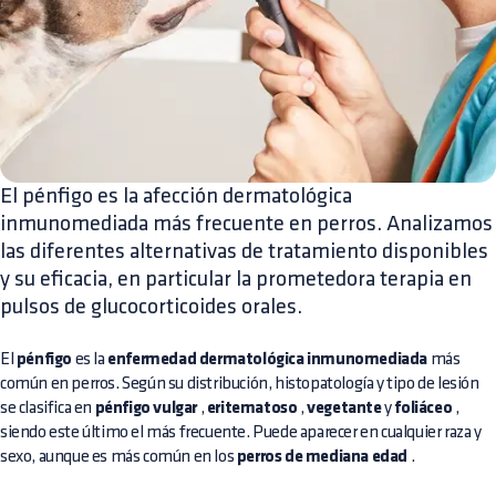
El pénfigo es la afección dermatológica
inmunomediada más frecuente en perros. Analizamos
las diferentes alternativas de tratamiento disponibles
y su eficacia, en particular la prometedora terapia en
pulsos de glucocorticoides orales.
El
pénfigo
es la
enfermedad dermatológica inmunomediada
más
común en perros. Según su distribución, histopatología y tipo de lesión
se clasifica en
pénfigo vulgar
,
eritematoso
,
vegetante
y
foliáceo
,
siendo este último el más frecuente. Puede aparecer en cualquier raza y
sexo, aunque es más común en los
perros de mediana edad
.