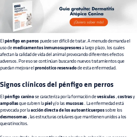
El
pénfigo en perros
puede ser difícil de tratar. A menudo demanda el
uso de
medicamentos inmunosupresores
a largo plazo, los cuales
afectan la calidad de vida del animal provocando diferentes efectos
adversos. Por eso se continúan buscando nuevos tratamientos que
puedan mejorar el
pronóstico reservado
de esta enfermedad.
Signos clínicos del pénfigo en perros
El
pénfigo canino
se caracteriza por la formación de
vesículas
,
costras
y
ampollas
que cubren la
piel
y/o las
mucosas
. La enfermedad está
provocada por la
acción directa de los autoanticuerpos
sobre los
desmosomas
, las estructuras celulares que mantienen unidos a los
queratinocitos.