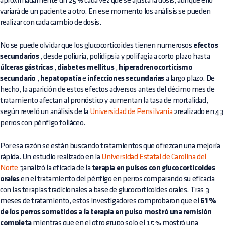
aproximadamente un 25 % cada vez que se ajusta la dosis, aunque ello
variará de un paciente a otro. En ese momento los análisis se pueden
realizar con cada cambio de dosis.
No se puede olvidar que los glucocorticoides tienen numerosos
efectos
secundarios
, desde poliuria, polidipsia y polifagia a corto plazo hasta
úlceras gástricas
,
diabetes mellitus
,
hiperadrenocorticismo
secundario
,
hepatopatía
e
infecciones secundarias
a largo plazo. De
hecho, la aparición de estos efectos adversos antes del décimo mes de
tratamiento afectan al pronóstico y aumentan la tasa de mortalidad,
según reveló un análisis de la
Universidad de Pensilvania
2realizado en 43
perros con pénfigo foliáceo.
Por esa razón se están buscando tratamientos que ofrezcan una mejoría
rápida. Un estudio realizado en la
Universidad Estatal de Carolina del
Norte
3analizó la eficacia de la
terapia en pulsos con glucocorticoides
orales
en el tratamiento del pénfigo en perros comparando su eficacia
con las terapias tradicionales a base de glucocorticoides orales. Tras 3
meses de tratamiento, estos investigadores comprobaron que el
61 %
de los perros sometidos a la terapia en pulso mostró una remisión
completa
mientras que en el otro grupo solo el 15 % mostró una