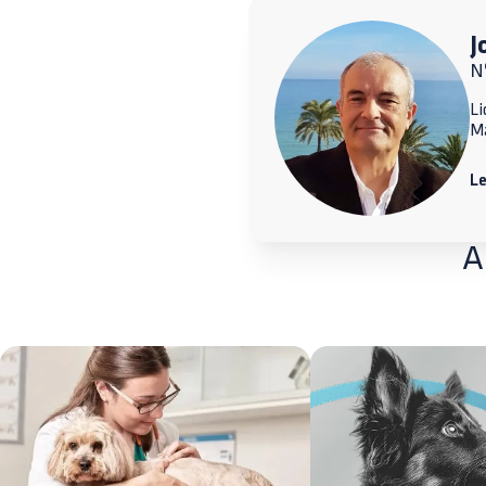
J
N
Li
M
L
A