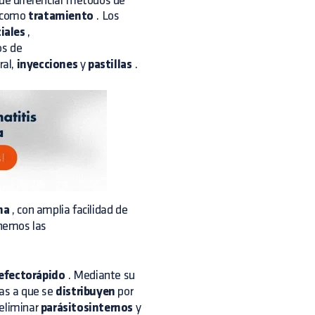
que diferenciar métodos de
 como
tratamiento
. Los
iales
,
os de
ral,
inyecciones
y
pastillas
.
na
, con amplia facilidad de
enemos las
efectorápido
. Mediante su
ias a que se
distribuyen
por
eliminar
parásitosinternos
y