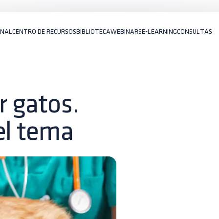
ONAL
CENTRO DE RECURSOS
BIBLIOTECA
WEBINARS
E-LEARNING
CONSULTAS
r gatos.
el tema