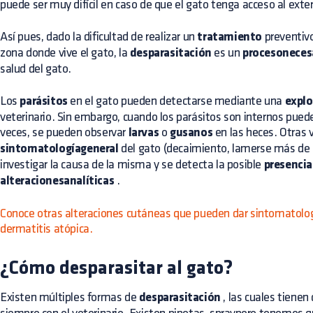
puede ser muy difícil en caso de que el gato tenga acceso al exter
Así pues, dado la dificultad de realizar un
tratamiento
preventivo
zona donde vive el gato, la
desparasitación
es un
procesoneces
salud del gato.
Los
parásitos
en el gato pueden detectarse mediante una
explo
veterinario. Sin embargo, cuando los parásitos son internos pueden
veces, se pueden observar
larvas
o
gusanos
en las heces. Otras 
sintomatologíageneral
del gato (decaimiento, lamerse más de 
investigar la causa de la misma y se detecta la posible
presencia
alteracionesanalíticas
.
Conoce otras alteraciones cutáneas que pueden dar sintomatolog
dermatitis atópica.
¿Cómo desparasitar al gato?
Existen múltiples formas de
desparasitación
, las cuales tiene