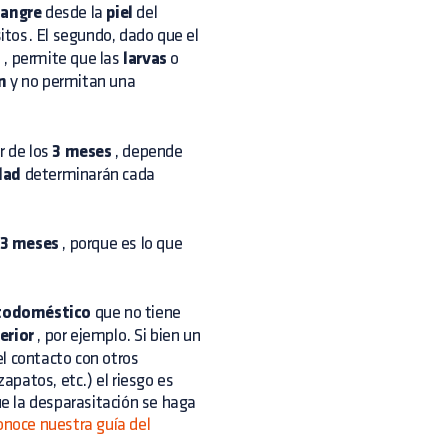
sangre
desde la
piel
del
itos. El segundo, dado que el
l
, permite que las
larvas
o
n
y no permitan una
r de los
3 meses
, depende
dad
determinarán cada
 3 meses
, porque es lo que
todoméstico
que no tiene
erior
, por ejemplo. Si bien un
l contacto con otros
patos, etc.) el riesgo es
e la desparasitación se haga
conoce nuestra guía del