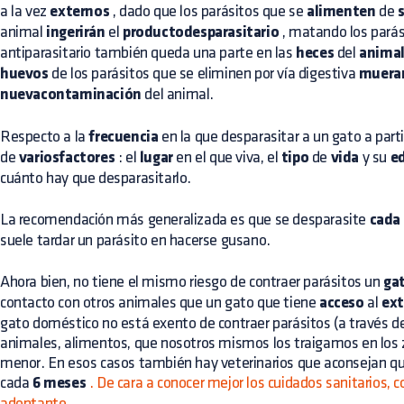
a la vez
externos
, dado que los parásitos que se
alimenten
de
animal
ingerirán
el
productodesparasitario
, matando los parás
antiparasitario también queda una parte en las
heces
del
anima
huevos
de los parásitos que se eliminen por vía digestiva
muera
nuevacontaminación
del animal.
Respecto a la
frecuencia
en la que desparasitar a un gato a parti
de
variosfactores
: el
lugar
en el que viva, el
tipo
de
vida
y su
e
cuánto hay que desparasitarlo.
La recomendación más generalizada es que se desparasite
cada
suele tardar un parásito en hacerse gusano.
Ahora bien, no tiene el mismo riesgo de contraer parásitos un
ga
contacto con otros animales que un gato que tiene
acceso
al
ext
gato doméstico no está exento de contraer parásitos (a través de
animales, alimentos, que nosotros mismos los traigamos en los za
menor. En esos casos también hay veterinarios que aconsejan qu
cada
6 meses
. De cara a conocer mejor los cuidados sanitarios, 
adoptante.