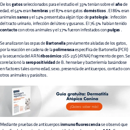
De los
gatos
seleccionados para el estudio el 33% tenían sobre el
año
de
edad, el 54% eran
hembras
y el 87% eran gatos
domésticos
. El 86% eran
animales
sanos
y el 14% presentaba algún tipo de
patología
: infección
del tracto urinario, infección del útero y gusanos. El 76.5% habían tenido
contacto
con otros animales y el 17% fueron infestados con
pulgas
.
Se analizaron las cepas de
Bartonella
previamente aisladas de los gatos,
por la reacción en cadena de la
polimerasa
específica de Bartonella (PCR)
y la secuencia del ARN
ribosómico
16S-23S (rRNA) fragmento de gen. Se
correlacionó la
seropositividad
de B. henselae y bacteriemia basándose
en factores tales como edad, sexo, presencia de anticuerpos, contacto con
otros animales y parásitos.
Mediante pruebas de anticuerpos
inmunofluorescencia
se observó que