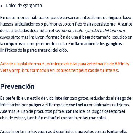
Dolor de garganta
En casos menos habituales puede cursar con infecciones de hígado, bazo,
huesos, articulaciones o pulmones, o con fiebre alta persistente. Algunos
de los afectados desarrollan el
síndrome óculo-glandular deParinaud
,
cuyos síntomas incluyen: formación de una
úlcera
de tamaño reducido en
la
conjuntiva
, enrojecimiento ocular e
inflamación
de los
ganglios
linfáticos de la parte anterior del oído.
Accede a la plataforma e-learning exclusiva para veterinarios de Affinity
Vets y amplia tu formación en las áreas terapéuticas de tu interés.
Prevención
Es preferible un estilo de vida
interior
para gatos, reduciendo el riesgo de
infestación por
pulgas
y el tiempo de
contacto
con animales callejeros.
Además, el uso de productos para el
control
de las pulgas detendrá el
ciclo de estas y también evitará el contagio en las mascotas.
Actualmente no hay vacunas disponibles para gatos contra Bartonella.