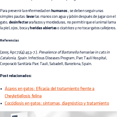
Para prevenir la enfermedad en
humanos
, se deben seguir unas
simples pautas:
lavar
las manos con agua y jabón después de jugar con el
gato,
desinfectar
arañazos y mordeduras, no permitir que el animal lama
la piel, ojos, boca y
heridas abiertas
o cicatrices y no tocar gatos callejeros.
Referencias
(2005 Apr;72(4):453-7.).
Prevalence of Bartonella henselae in cats in
Catalonia, Spain.
Infectious Diseases Program, Parc Taulí Hospital,
Corporació Sanitària Parc Taulí, Sabadell, Barcelona, Spain.
Post relacionados:
Ácaros en gatos: Eficacia del tratamiento frente a
Cheyletiellosis felina
Coccidiosis en gatos: síntomas, diagnóstico y tratamiento