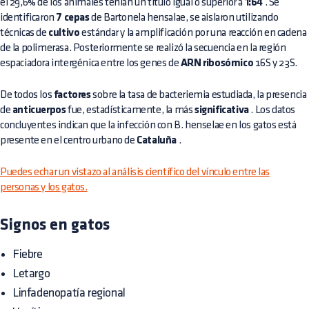
el 29,6% de los animales tenían un título igual o superior a
1:64
. Se
identificaron
7 cepas
de Bartonela hensalae, se aislaron utilizando
técnicas de
cultivo
estándar y la amplificación por una reacción en cadena
de la polimerasa. Posteriormente se realizó la secuencia en la región
espaciadora intergénica entre los genes de
ARN ribosómico
16S y 23S.
De todos los
factores
sobre la tasa de bacteriemia estudiada, la presencia
de
anticuerpos
fue, estadísticamente, la más
significativa
. Los datos
concluyentes indican que la infección con B. henselae en los gatos está
presente en el centro urbano de
Cataluña
.
Puedes echar un vistazo al análisis científico del vínculo entre las
personas y los gatos.
Signos en gatos
Fiebre
Letargo
Linfadenopatía regional