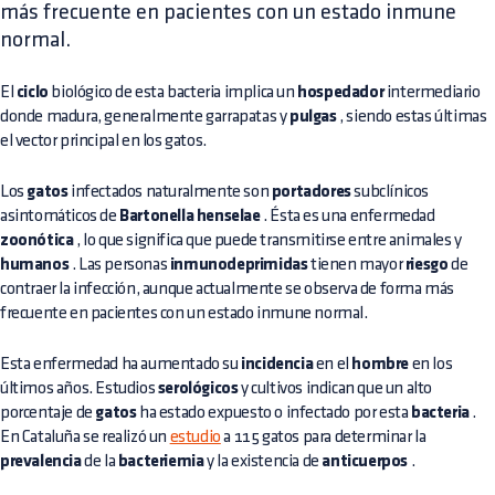
más frecuente en pacientes con un estado inmune
normal.
El
ciclo
biológico de esta bacteria implica un
hospedador
intermediario
donde madura, generalmente garrapatas y
pulgas
, siendo estas últimas
el vector principal en los gatos.
Los
gatos
infectados naturalmente son
portadores
subclínicos
asintomáticos de
Bartonella henselae
. Ésta es una enfermedad
zoonótica
, lo que significa que puede transmitirse entre animales y
humanos
. Las personas
inmunodeprimidas
tienen mayor
riesgo
de
contraer la infección, aunque actualmente se observa de forma más
frecuente en pacientes con un estado inmune normal.
Esta enfermedad ha aumentado su
incidencia
en el
hombre
en los
últimos años. Estudios
serológicos
y cultivos indican que un alto
porcentaje de
gatos
ha estado expuesto o infectado por esta
bacteria
.
En Cataluña se realizó un
estudio
a 115 gatos para determinar la
prevalencia
de la
bacteriemia
y la existencia de
anticuerpos
.