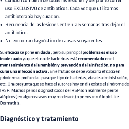
Curación completa de todas las lesiones y del prurito con el
uso EXCLUSIVO de antibióticos. Cada vez que utilizamos
antibioterapia hay curación.
Recurrencia de las lesiones entre 1 a 6 semanas tras dejar el
antibiótico.
No encontrar diagnóstico de causas subyacentes.
Su
eficacia
se pone
en duda
, pero su principal
problema es el uso
inadecuado
ya que el uso de bacterinas está
recomendado
en el
mantenimiento de la remisión y prevención de la infección, no para
curar una infección activa
. En el futuro se debe valorar la eficacia en
priodermas profundas, para que tipo de bacterias, vias de administración,
etc..Una pregunta que se hace el autor es hoy en dia existe el sindrome de
IRSP. Muchos perros diagnosticados de IRSP son realmente perros
atópicos ( en algunos casos muy moderado) o perros con Atopic Like
Dermatitis.
Diagnóstico y tratamiento