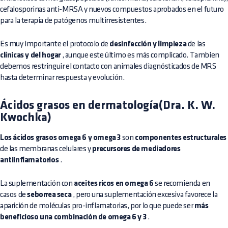
cefalosporinas anti-MRSA y nuevos compuestos aprobados en el futuro
para la terapia de patógenos multirresistentes.
Es muy importante el protocolo de
desinfección y limpieza
de las
clínicas y del hogar
, aunque este último es más complicado. Tambien
debemos restringuir el contacto con animales diagnósticados de MRS
hasta determinar respuesta y evolución.
Ácidos grasos en dermatología(Dra. K. W.
Kwochka)
Los ácidos grasos omega 6 y omega 3
son
componentes estructurales
de las membranas celulares y
precursores de mediadores
antiinflamatorios
.
La suplementación con
aceites ricos en omega 6
se recomienda en
casos de
seborrea seca
, pero una suplementación excesiva favorece la
aparición de moléculas pro-inflamatorias, por lo que puede ser
más
beneficioso una combinación de omega 6 y 3
.