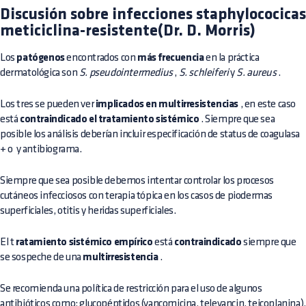
Discusión sobre infecciones staphylococicas
meticiclina-resistente(Dr. D. Morris)
Los
patógenos
encontrados con
más frecuencia
en la práctica
dermatológica son
S. pseudointermedius
,
S. schleiferi
y
S. aureus
.
Los tres se pueden ver
implicados en multirresistencias
, en este caso
está
contraindicado el tratamiento sistémico
. Siempre que sea
posible los análisis deberían incluir especificación de status de coagulasa
+ o  y antibiograma.
Siempre que sea posible debemos intentar controlar los procesos
cutáneos infecciosos con terapia tópica en los casos de piodermas
superficiales, otitis y heridas superficiales.
El t
ratamiento sistémico empírico
está
contraindicado
siempre que
se sospeche de una
multirresistencia
.
Se recomienda una política de restricción para el uso de algunos
antibióticos como: glucopéptidos (vancomicina, televancin, teicoplanina),