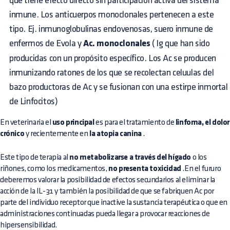
que tiene efecto directo sin participación activa del sistema
inmune. Los anticuerpos monoclonales pertenecen a este
tipo. Ej. inmunoglobulinas endovenosas, suero inmune de
enfermos de Evola y
Ac. monoclonales
( Ig que han sido
producidas con un propósito específico. Los Ac se producen
inmunizando ratones de los que se recolectan celuulas del
bazo productoras de Ac y se fusionan con una estirpe inmortal
de Linfocitos)
En veterinaria el
uso principal
es para el tratamiento de
linfoma, el dolor
crónico
y recientemente en
la atopia canina
.
Este tipo de terapia al
no metabolizarse a través del hígado
o los
riñones, como los medicamentos,
no presenta toxicidad
.En el fururo
deberemos valorar la posibilidad de efectos secundarios al eliminar la
acción de la IL-31 y también la posibilidad de que se fabriquen Ac por
parte del individuo receptor que inactive la sustancia terapéutica o que en
administraciones continuadas pueda llegar a provocar reacciones de
hipersensibilidad.