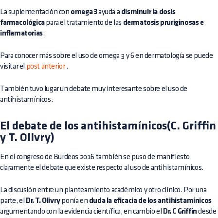
La suplementación con
omega 3
ayuda a
disminuir la dosis
farmacológica
para el tratamiento de las
dermatosis pruriginosas e
inflamatorias
.
Para conocer más sobre el uso de omega 3 y 6 en dermatología se puede
visitar el
post anterior
.
También tuvo lugar un debate muy interesante sobre el uso de
antihistamínicos.
El debate de los antihistamínicos(C. Griffin
y T. Olivry)
En el congreso de Burdeos 2016 también se puso de manifiesto
claramente el debate que existe respecto al uso de antihistamínicos.
La discusión entre un planteamiento académico y otro clínico. Por una
parte, el
Dr. T. Olivry
ponía en
duda la eficacia de los antihistamínicos
argumentando con la evidencia científica, en cambio el
Dr. C Griffin
desde