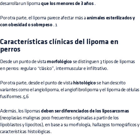
desarrollar un lipoma
que los menores de 3 años
.
Por otra parte, el lipoma parece afectar más a
animales esterilizados y
con obesidad o sobrepeso
. 1
Características clínicas del lipoma en
perros
Desde un punto de vista
morfológico
se distinguen 3 tipos de lipomas
en perros: regular o “clásico”, intermuscular e infiltrativo.
Por otra parte, desde el punto de vista
histológico
se han descrito
variantes como el angiolipoma, el angiofibrolipoma y el lipoma de células
fusiformes.5,6
Además, los lipomas
deben ser diferenciados de los
liposarcomas
(neoplasias malignas poco frecuentes originadas a partir de los
lipoblastos y lipocitos), en base a su morfología, hallazgos tomográficos y
características histológicas.