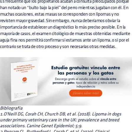
Es frecuente que los propietarios acudan a consulta preocupados porque
han notado un “bulto bajo la piel” del perro mientras jugaban con él. En
muchas ocasiones, estas masas se corresponden con lipomas y no
revisten mayor gravedad. Sin embargo, nunca deberíamos obviar la
importancia de establecer un diagnóstico lo más preciso posible. En la
mayoría de casos, el examen citológico de muestras obtenidas mediante
aguja fina nos permitirá confirmar si estamos ante un lipoma, o si por el
contrario se trata de otro proceso y son necesarias otras medidas.
Bibliografía
1.O'Neill DG, Corah CH, Church DB, et al. (2018). Lipoma in dogs
under primary veterinary care in the UK: prevalence and breed
associations. Canine Genet Epidemiol; 5:9.
2.Pegram CL, Rutherford L, Corah C, et al. (2020). Clinical