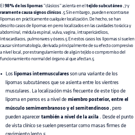
El
98% de los lipomas
”clásicos” asienta en el
tejido subcutáneo
,7 y
raramente causa signos clínicos
.5 Sin embargo, pueden encontrarse
lipomas en prácticamente cualquier localización. De hecho, se han
descrito casos de lipomas en perro localizados en las cavidades torácica y
abdominal, médula espinal, vulva, vagina, intrapericárdicos,
intracardiacos, pulmonares y óseos.5 En estos casos los lipomas si suelen
causar sintomatología, derivada principalmente de su efecto compresivo
a nivel local, por estrangulamiento de algún tejido o compromiso del
funcionamiento normal del órgano al que afectan.5
Los
lipomas intermusculares
son una variante de los
lipomas subcutáneos que se asienta entre los vientres
musculares. La localización más frecuente de este tipo de
lipoma en perros es a nivel de
miembro posterior, entre el
músculo semimembranoso y el semitendinoso
, pero
pueden aparecer
también a nivel de la axila
. Desde el punto
de vista clínico se suelen presentar como masas firmes de
crecimiento lento.5