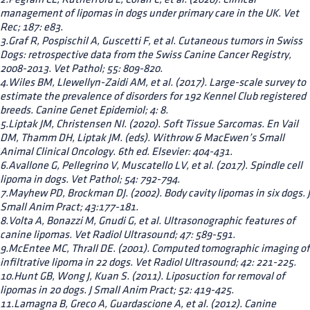
management of lipomas in dogs under primary care in the UK. Vet
Rec; 187: e83.
3.Graf R, Pospischil A, Guscetti F, et al. Cutaneous tumors in Swiss
Dogs: retrospective data from the Swiss Canine Cancer Registry,
2008-2013. Vet Pathol; 55: 809-820.
4.Wiles BM, Llewellyn-Zaidi AM, et al. (2017). Large-scale survey to
estimate the prevalence of disorders for 192 Kennel Club registered
breeds. Canine Genet Epidemiol; 4: 8.
5.Liptak JM, Christensen NI. (2020). Soft Tissue Sarcomas. En Vail
DM, Thamm DH, Liptak JM. (eds). Withrow & MacEwen’s Small
Animal Clinical Oncology. 6th ed. Elsevier: 404-431.
6.Avallone G, Pellegrino V, Muscatello LV, et al. (2017). Spindle cell
lipoma in dogs. Vet Pathol; 54: 792-794.
7.Mayhew PD, Brockman DJ. (2002). Body cavity lipomas in six dogs. J
Small Anim Pract; 43:177-181.
8.Volta A, Bonazzi M, Gnudi G, et al. Ultrasonographic features of
canine lipomas. Vet Radiol Ultrasound; 47: 589-591.
9.McEntee MC, Thrall DE. (2001). Computed tomographic imaging of
infiltrative lipoma in 22 dogs. Vet Radiol Ultrasound; 42: 221-225.
10.Hunt GB, Wong J, Kuan S. (2011). Liposuction for removal of
lipomas in 20 dogs. J Small Anim Pract; 52: 419-425.
11.Lamagna B, Greco A, Guardascione A, et al. (2012). Canine