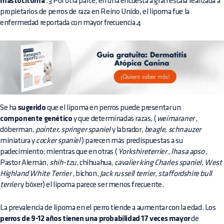
mastocitoma
.3 Por otra parte, en una encuesta a gran escala realizada a
propietarios de perros de raza en Reino Unido, el lipoma fue la
enfermedad reportada con mayor frecuencia.4
Se ha
sugerido
que el lipoma en perros puede presentar un
componente genético
y que determinadas razas, (
weimaraner
,
dóberman,
pointer, springer spaniel
y labrador,
beagle, schnauzer
miniatura y
cocker spaniel
) parecen más predispuestas a su
padecimiento; mientras que en otras (
Yorkshireterrier
,
lhasa apso
,
Pastor Alemán,
shih-tzu,
chihuahua,
cavalier king Charles spaniel, West
Highland White Terrier
, bichon,
Jack russell terrier, staffordshire bull
terrier
y bóxer) el lipoma parece ser menos frecuente.
La prevalencia de lipoma en el perro tiende a aumentar con la edad. Los
perros de 9-12 años tienen una probabilidad 17 veces mayor
de