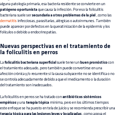
alguna patología primaria, esa bacteria residente se convierte en un
patógeno oportunista
que causa la infección. Por eso la foliculitis
bacteriana suele ser
secundaria a otros problemas de la piel
, como las
dermatitis
infecciosas, parasitarias, alérgicas o autoinmunes. También
puede aparecer por defectos en la queratinización de la epidermis y los
folículos o debido a endocrinopatías.
Nuevas perspectivas en el tratamiento de
la foliculitis en perros
La
foliculitis bacteriana superficial
suele tener un
buen pronóstico
con
el tratamiento adecuado, pero también puede convertirse en una
afección crónica y/o recurrente si la causa subyacente no se identifica o no
se controla adecuadamente debido a que el medicamento o la duración
del tratamiento son inadecuados.
La foliculitis en perros se ha tratado con
antibióticos sistémicos
empíricos
y una
terapia tópica
mínima, pero en los últimos tiempos
este enfoque se ha puesto en tela de juicio y se recomienda prescribir una
terapia tópica para las lesiones leves y localizadas
, como apoya el