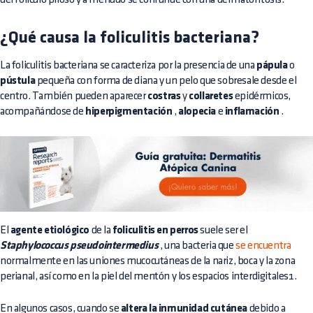
¿Qué causa la foliculitis bacteriana?
La foliculitis bacteriana se caracteriza por la presencia de una
pápula
o
pústula
pequeña con forma de diana y un pelo que sobresale desde el
centro. También pueden aparecer
costras
y
collaretes
epidérmicos,
acompañándose de
hiperpigmentación
,
alopecia
e
inflamación
.
El
agente etiológico
de la
foliculitis en perros
suele ser el
Staphylococcus pseudointermedius
, una bacteria que
se encuentra
normalmente en las uniones mucocutáneas de la nariz, boca y la zona
perianal, así como en la piel del mentón y los espacios interdigitales1.
En algunos casos, cuando se
altera la inmunidad cutánea
debido a