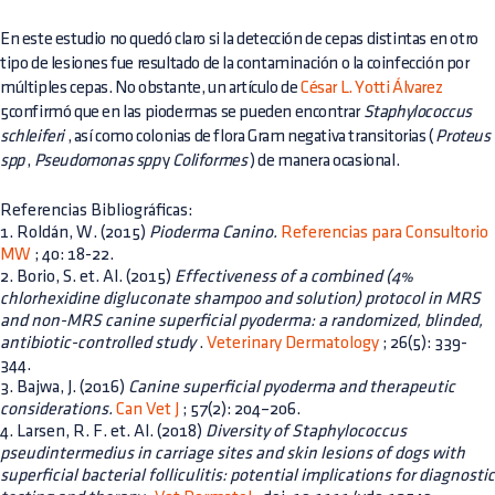
En este estudio no quedó claro si la detección de cepas distintas en otro
tipo de lesiones fue resultado de la contaminación o la coinfección por
múltiples cepas. No obstante, un artículo de
César L. Yotti Álvarez
5confirmó que en las piodermas se pueden encontrar
Staphylococcus
schleiferi
, así como colonias de flora Gram negativa transitorias (
Proteus
spp
,
Pseudomonas spp
y
Coliformes
) de manera ocasional.
Referencias Bibliográficas:
1. Roldán, W. (2015)
Pioderma Canino.
Referencias para Consultorio
MW
; 40: 18-22.
2. Borio, S. et. Al. (2015)
Effectiveness of a combined (4%
chlorhexidine digluconate shampoo and solution) protocol in MRS
and non-MRS canine superficial pyoderma: a randomized, blinded,
antibiotic-controlled study
.
Veterinary Dermatology
; 26(5): 339-
344.
3. Bajwa, J. (2016)
Canine superficial pyoderma and therapeutic
considerations.
Can Vet J
; 57(2): 204–206.
4. Larsen, R. F. et. Al. (2018)
Diversity of Staphylococcus
pseudintermedius in carriage sites and skin lesions of dogs with
superficial bacterial folliculitis: potential implications for diagnostic