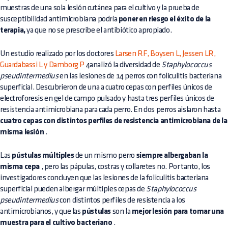
muestras de una sola lesión cutánea para el cultivo y la prueba de
susceptibilidad antimicrobiana podría
poner en riesgo el éxito de la
terapia,
ya que no se prescribe el antibiótico apropiado.
Un estudio realizado por los doctores
Larsen RF, Boysen L, Jessen LR,
Guardabassi L y Damborg P
4analizó la diversidad de
Staphylococcus
pseudintermedius
en las lesiones de 14 perros con foliculitis bacteriana
superficial. Descubrieron de una a cuatro cepas con perfiles únicos de
electroforesis en gel de campo pulsado y hasta tres perfiles únicos de
resistencia antimicrobiana para cada perro. En dos perros aislaron hasta
cuatro cepas con distintos perfiles de resistencia antimicrobiana de la
misma lesión
.
Las
pústulas múltiples
de un mismo perro
siempre albergaban la
misma cepa
, pero las pápulas, costras y collaretes no. Por tanto, los
investigadores concluyen que las lesiones de la foliculitis bacteriana
superficial pueden albergar múltiples cepas de
Staphylococcus
pseudintermedius
con distintos perfiles de resistencia a los
antimicrobianos, y que las
pústulas
son la
mejor lesión para tomar una
muestra para el cultivo bacteriano
.