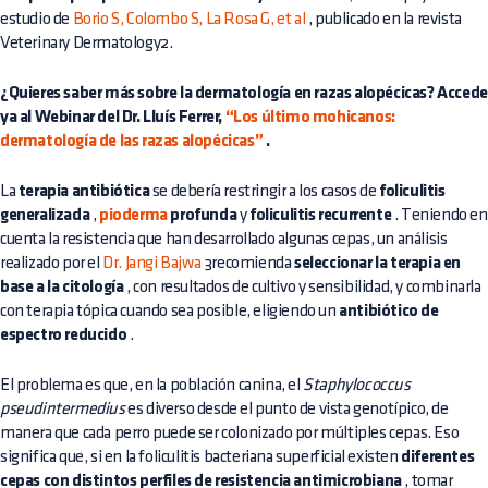
estudio de
Borio S, Colombo S, La Rosa G, et al
, publicado en la revista
Veterinary Dermatology2.
¿Quieres saber más sobre la dermatología en razas alopécicas? Accede
ya al Webinar del Dr. Lluís Ferrer,
“Los último mohicanos:
dermatología de las razas alopécicas”
.
La
terapia antibiótica
se debería restringir a los casos de
foliculitis
generalizada
,
pioderma
profunda
y
foliculitis recurrente
. Teniendo en
cuenta la resistencia que han desarrollado algunas cepas, un análisis
realizado por el
Dr. Jangi Bajwa
3recomienda
seleccionar la terapia en
base a la citología
, con resultados de cultivo y sensibilidad, y combinarla
con terapia tópica cuando sea posible, eligiendo un
antibiótico de
espectro reducido
.
El problema es que, en la población canina, el
Staphylococcus
pseudintermedius
es diverso desde el punto de vista genotípico, de
manera que cada perro puede ser colonizado por múltiples cepas. Eso
significa que, si en la foliculitis bacteriana superficial existen
diferentes
cepas con distintos perfiles de resistencia antimicrobiana
, tomar