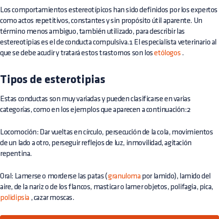
Los comportamientos estereotípicos han sido definidos por los expertos
como actos repetitivos, constantes y sin propósito útil aparente. Un
término menos ambiguo, también utilizado, para describir las
estereotipias es el de conducta compulsiva.1 El especialista veterinario al
que se debe acudir y tratará estos trastornos son los
etólogos
.
Tipos de esterotipias
Estas conductas son muy variadas y pueden clasificarse en varias
categorías, como en los ejemplos que aparecen a continuación:2
Locomoción: Dar vueltas en círculo, persecución de la cola, movimientos
de un lado a otro, perseguir reflejos de luz, inmovilidad, agitación
repentina.
Oral: Lamerse o morderse las patas (
granuloma
por lamido), lamido del
aire, de la nariz o de los flancos, masticar o lamer objetos, polifagia, pica,
polidipsia
, cazar moscas.