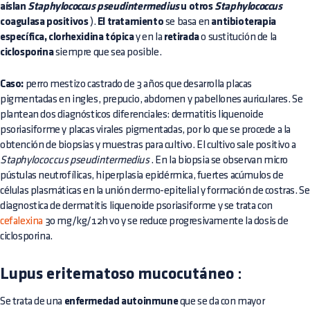
aíslan
Staphylococcus pseudintermedius
u otros
Staphylococcus
coagulasa positivos
).
El tratamiento
se basa en
antibioterapia
específica, clorhexidina tópica
y en la
retirada
o sustitución de la
ciclosporina
siempre que sea posible.
Caso:
perro mestizo castrado de 3 años que desarrolla placas
pigmentadas en ingles, prepucio, abdomen y pabellones auriculares. Se
plantean dos diagnósticos diferenciales: dermatitis liquenoide
psoriasiforme y placas virales pigmentadas, por lo que se procede a la
obtención de biopsias y muestras para cultivo. El cultivo sale positivo a
Staphylococcus pseudintermedius
. En la biopsia se observan micro
pústulas neutrofílicas, hiperplasia epidérmica, fuertes acúmulos de
células plasmáticas en la unión dermo-epitelial y formación de costras. Se
diagnostica de dermatitis liquenoide psoriasiforme y se trata con
cefalexina
30 mg/kg/12h vo y se reduce progresivamente la dosis de
ciclosporina.
Lupus eritematoso mucocutáneo
:
Se trata de una
enfermedad autoinmune
que se da con mayor