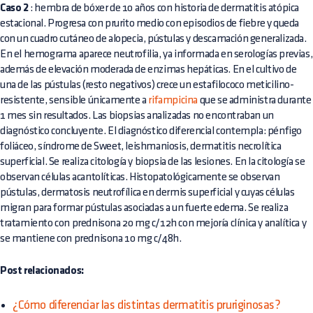
Caso 2
: hembra de bóxer de 10 años con historia de dermatitis atópica
estacional. Progresa con prurito medio con episodios de fiebre y queda
con un cuadro cutáneo de alopecia, pústulas y descamación generalizada.
En el hemograma aparece neutrofilia, ya informada en serologías previas,
además de elevación moderada de enzimas hepáticas. En el cultivo de
una de las pústulas (resto negativos) crece un estafilococo meticilino-
resistente, sensible únicamente a
rifampicina
que se administra durante
1 mes sin resultados. Las biopsias analizadas no encontraban un
diagnóstico concluyente. El diagnóstico diferencial contempla: pénfigo
foliáceo, síndrome de Sweet, leishmaniosis, dermatitis necrolítica
superficial. Se realiza citología y biopsia de las lesiones. En la citología se
observan células acantolíticas. Histopatológicamente se observan
pústulas, dermatosis neutrofílica en dermis superficial y cuyas células
migran para formar pústulas asociadas a un fuerte edema. Se realiza
tratamiento con prednisona 20 mg c/12h con mejoría clínica y analítica y
se mantiene con prednisona 10 mg c/48h.
Post relacionados:
¿Cómo diferenciar las distintas dermatitis pruriginosas?