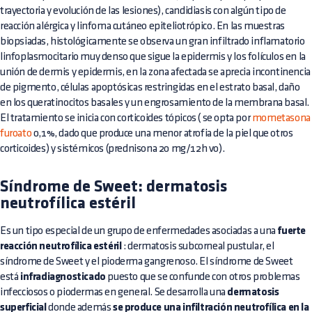
trayectoria y evolución de las lesiones), candidiasis con algún tipo de
reacción alérgica y linfoma cutáneo epiteliotrópico. En las muestras
biopsiadas, histológicamente se observa un gran infiltrado inflamatorio
linfoplasmocitario muy denso que sigue la epidermis y los folículos en la
unión de dermis y epidermis, en la zona afectada se aprecia incontinencia
de pigmento, células apoptósicas restringidas en el estrato basal, daño
en los queratinocitos basales y un engrosamiento de la membrana basal.
El tratamiento se inicia con corticoides tópicos ( se opta por
mometasona
furoato
0,1%, dado que produce una menor atrofia de la piel que otros
corticoides) y sistémicos (prednisona 20 mg/12h vo).
Síndrome de Sweet: dermatosis
neutrofílica estéril
Es un tipo especial de un grupo de enfermedades asociadas a una
fuerte
reacción neutrofílica estéril
: dermatosis subcorneal pustular, el
síndrome de Sweet y el pioderma gangrenoso. El síndrome de Sweet
está
infradiagnosticado
puesto que se confunde con otros problemas
infecciosos o piodermas en general. Se desarrolla una
dermatosis
superficial
donde además
se produce una infiltración neutrofílica en la