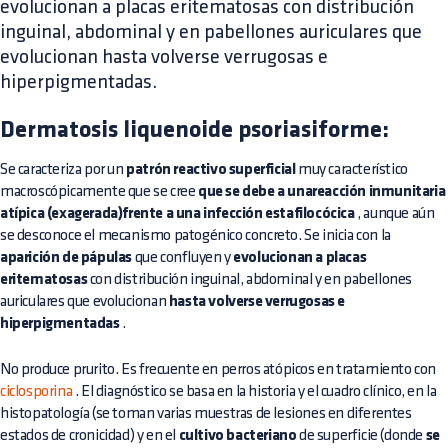
evolucionan a placas eritematosas con distribución
inguinal, abdominal y en pabellones auriculares que
evolucionan hasta volverse verrugosas e
hiperpigmentadas.
Dermatosis liquenoide psoriasiforme:
Se caracteriza por un
patrón reactivo superficial
muy característico
macroscópicamente que se cree
que se debe a unareacción inmunitaria
atípica (exagerada)frente a una infección estafilocócica
, aunque aún
se desconoce el mecanismo patogénico concreto. Se inicia con la
aparición de pápulas
que confluyen y
evolucionan a placas
eritematosas
con distribución inguinal, abdominal y en pabellones
auriculares que evolucionan
hasta volverse verrugosas e
hiperpigmentadas
.
No produce prurito. Es frecuente en perros atópicos en tratamiento con
ciclosporina
. El diagnóstico se basa en la historia y el cuadro clínico, en la
histopatología (se toman varias muestras de lesiones en diferentes
estados de cronicidad) y en el
cultivo bacteriano
de superficie (donde
se