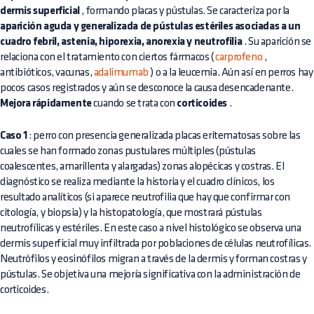
dermis superficial
, formando placas y pústulas. Se caracteriza por la
aparición aguda y generalizada de pústulas estériles asociadas a un
cuadro febril, astenia, hiporexia, anorexia y neutrofilia
. Su aparición se
relaciona con el tratamiento con ciertos fármacos (
carprofeno
,
antibióticos, vacunas,
adalimumab
) o a la leucemia. Aún así en perros hay
pocos casos registrados y aún se desconoce la causa desencadenante.
Mejora rápidamente
cuando se trata con
corticoides
.
Caso 1
: perro con presencia generalizada placas eritematosas sobre las
cuales se han formado zonas pustulares múltiples (pústulas
coalescentes, amarillenta y alargadas) zonas alopécicas y costras. El
diagnóstico se realiza mediante la historia y el cuadro clínicos, los
resultado analíticos (si aparece neutrofilia que hay que confirmar con
citología, y biopsia) y la histopatología, que mostrará pústulas
neutrofílicas y estériles. En este caso a nivel histológico se observa una
dermis superficial muy infiltrada por poblaciones de células neutrofílicas.
Neutrófilos y eosinófilos migran a través de la dermis y forman costras y
pústulas. Se objetiva una mejoría significativa con la administración de
corticoides.