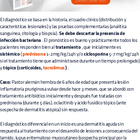
El diagnóstico se basa en la historia, el cuadro clínico (distribución y
características lesionales) y las pruebas complementarias (analítica
sanguínea, citología y biopsia).
Se debe descartar la presencia de
infección bacteriana
. El pronóstico es bueno y prácticamente todos los
pacientes responden bien al
tratamiento
, que inicialmente es
sistémico
(
prednisona
1-2mg/kg/24h y/o
ciclosporina
5-7 mg/kg/24h
si el tratamiento tiene que administrarse durante un tiempo prolongado)
y
tópico (corticoides,
tacrolimus
)
.
Caso:
Pastor alemán hembra de 6 años de edad que presenta lesión
inflamatoria pruriginosa vulvar desde hace 3 meses, que se abordó con
tratamiento antibiótico inicialmente y después fue tratadas con
prednisona (durante 5 días), oclacitinib y ácido fusídico tópico (ante
sospecha de dermatitis atópica) sin respuesta.
El diagnóstico diferencial en un inicio es una dermatitis aguda sin
respuesta al tratamiento con el desarrollo de lesiones a consecuencia del
lamido, lupus eritematoso mucocutáneo (sospecha principal por la