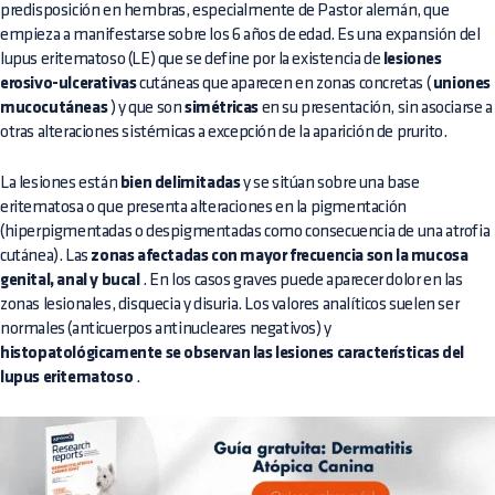
predisposición en hembras, especialmente de Pastor alemán, que
empieza a manifestarse sobre los 6 años de edad. Es una expansión del
lupus eritematoso (LE) que se define por la existencia de
lesiones
erosivo-ulcerativas
cutáneas que aparecen en zonas concretas (
uniones
mucocutáneas
) y que son
simétricas
en su presentación, sin asociarse a
otras alteraciones sistémicas a excepción de la aparición de prurito.
La lesiones están
bien delimitadas
y se sitúan sobre una base
eritematosa o que presenta alteraciones en la pigmentación
(hiperpigmentadas o despigmentadas como consecuencia de una atrofia
cutánea). Las
zonas afectadas con mayor frecuencia son la mucosa
genital, anal y bucal
. En los casos graves puede aparecer dolor en las
zonas lesionales, disquecia y disuria. Los valores analíticos suelen ser
normales (anticuerpos antinucleares negativos) y
histopatológicamente se observan las lesiones características del
lupus eritematoso
.