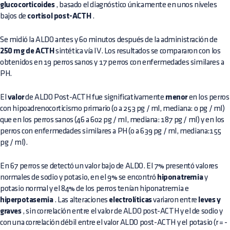
glucocorticoides
, basado el diagnóstico únicamente en unos niveles
bajos de
cortisol post-ACTH
.
Se midió la ALDO antes y 60 minutos después de la administración de
250 mg de ACTH
sintética vía IV. Los resultados se compararon con los
obtenidos en 19 perros sanos y 17 perros con enfermedades similares a
PH.
El
valor
de ALDO Post-ACTH fue significativamente
menor
en los perros
con hipoadrenocorticismo primario (0 a 253 pg / ml, mediana: 0 pg / ml)
que en los perros sanos (46 a 602 pg / ml, mediana: 187 pg / ml) y en los
perros con enfermedades similares a PH (0 a 639 pg / ml, mediana:155
pg / ml).
En 67 perros se detectó un valor bajo de ALDO. El 7% presentó valores
normales de sodio y potasio, en el 9% se encontró
hiponatremia
y
potasio normal y el 84% de los perros tenían hiponatremia e
hiperpotasemia
. Las alteraciones
electrolíticas
variaron entre
leves y
graves
, sin correlación entre el valor de ALDO post-ACTH y el de sodio y
con una correlación débil entre el valor ALDO post-ACTH y el potasio (r = -