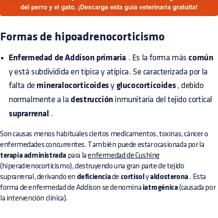
Formas de hipoadrenocorticismo
Enfermedad de Addison primaria
. Es la forma más
común
y está subdividida en típica y atípica. Se caracterizada por la
falta de
mineralocorticoides
y
glucocorticoides
, debido
normalmente a la
destrucción
inmunitaria del tejido cortical
suprarrenal
.
Son causas menos habituales ciertos medicamentos, toxinas, cáncer o
enfermedades concurrentes. También puede estar ocasionada por la
terapia administrada
para la
enfermedad de Cushing
(hiperadrenocorticismo), destruyendo una gran parte de tejido
suprarrenal, derivando en
deficiencia
de
cortisol
y
aldosterona
. Esta
forma de enfermedad de Addison se denomina
iatrogénica
(causada por
la intervención clínica).