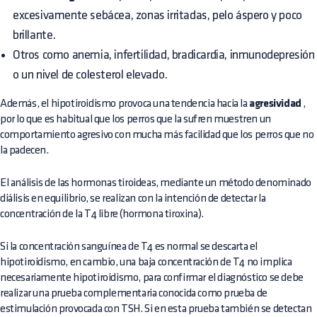
excesivamente sebácea, zonas irritadas, pelo áspero y poco
brillante.
Otros como anemia, infertilidad, bradicardia, inmunodepresión
o un nivel de colesterol elevado.
Además, el hipotiroidismo provoca una tendencia hacia la
agresividad
,
por lo que es habitual que los perros que la sufren muestren un
comportamiento agresivo con mucha más facilidad que los perros que no
la padecen.
El análisis de las hormonas tiroideas, mediante un método denominado
diálisis en equilibrio, se realizan con la intención de detectar la
concentración de la T4 libre (hormona tiroxina).
Si la concentración sanguínea de T4 es normal se descarta el
hipotiroidismo, en cambio, una baja concentración de T4 no implica
necesariamente hipotiroidismo, para confirmar el diagnóstico se debe
realizar una prueba complementaria conocida como prueba de
estimulación provocada con TSH. Si en esta prueba también se detectan