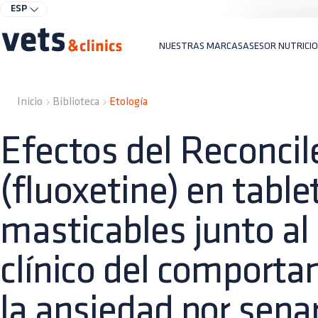
ESP
NUESTRAS MARCAS
ASESOR NUTRICI
Inicio
Biblioteca
Etología
Efectos del Reconcil
(fluoxetine) en table
masticables junto a
clínico del comporta
la ansiedad por sepa