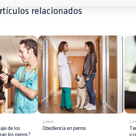
rtículos relacionados
5 mins
1 m
aje de los
Obediencia en perros
Ter
dran los perros?
y c