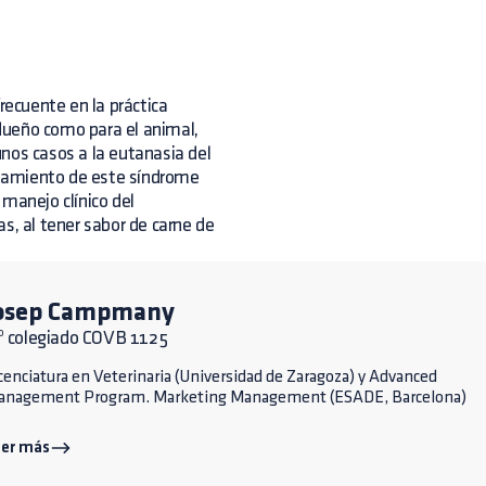
ecuente en la práctica
dueño como para el animal,
nos casos a la eutanasia del
ratamiento de este síndrome
manejo clínico del
, al tener sabor de carne de
osep Campmany
º colegiado COVB 1125
cenciatura en Veterinaria (Universidad de Zaragoza) y Advanced
anagement Program. Marketing Management (ESADE, Barcelona)
eer más