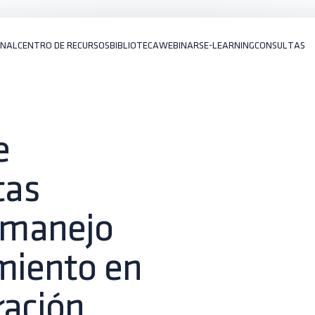
ONAL
CENTRO DE RECURSOS
BIBLIOTECA
WEBINARS
E-LEARNING
CONSULTAS
e
tas
l manejo
miento en
ración.