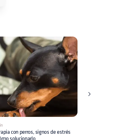
in
5 mins
apia con perros, signos de estrés
Cómo conseguir el paseo i
ómo solucionarlo
tener que rastrear a tu per