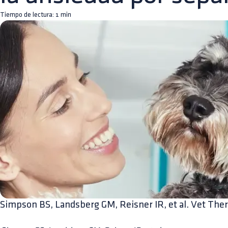
Tiempo de lectura:
1
min
Simpson BS, Landsberg GM, Reisner IR, et al. Vet The