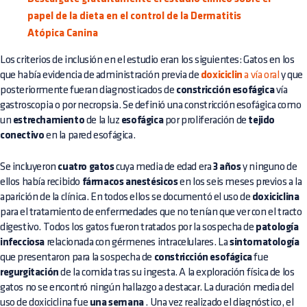
papel de la dieta en el control de la Dermatitis
Atópica Canina
Los criterios de inclusión en el estudio eran los siguientes: Gatos en los
que había evidencia de administración previa de
doxiciclin
a vía oral
y que
posteriormente fueran diagnosticados de
constricción esofágica
vía
gastroscopia o por necropsia. Se definió una constricción esofágica como
un
estrechamiento
de la luz
esofágica
por proliferación de
tejido
conectivo
en la pared esofágica.
Se incluyeron
cuatro gatos
cuya media de edad era
3 años
y ninguno de
ellos había recibido
fármacos anestésicos
en los seis meses previos a la
aparición de la clínica. En todos ellos se documentó el uso de
doxiciclina
para el tratamiento de enfermedades que no tenían que ver con el tracto
digestivo. Todos los gatos fueron tratados por la sospecha de
patología
infecciosa
relacionada con gérmenes intracelulares. La
sintomatología
que presentaron para la sospecha de
constricción esofágica
fue
regurgitación
de la comida tras su ingesta. A la exploración física de los
gatos no se encontró ningún hallazgo a destacar. La duración media del
uso de doxiciclina fue
una semana
. Una vez realizado el diagnóstico, el