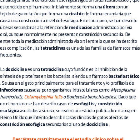
La patogenia de la constricción esofágica sigue un orden establecido y que
es conocido en el humano: Inicialmente se forma una
úlcera
con un
tejido de granulación que forma una
cicatriz
de forma secundaria que
causa una constricción a nivel del esófago. En el humano, se han descrito
úlceras secundarias a la retención de
medicación
administrada por vía
oral, aunque normalmente no presentan constricción secundaria. De
entre toda la medicación administrada vía oral entre la que se ha descrito
esa complicación, las
tetraciclinas
es una de las familias de fármacos más
frecuentes.
La
doxiciclina
es una
tetraciclina
cuya función es la inhibición de la
síntesis de proteínas en las bacterias, siendo un fármaco
bacteriostático
. Se usa en el gato principalmente para el tratamiento y/o profilaxis de
infecciones
causadas por organismos intracelulares como
Mycoplasma
haemofelis,
Chlamydophila felis
o Bordetella bronchiseptica.
Dado que
en el humano se han descrito casos de
esofagitis
y
constricción
esofágica
asociados a su uso, se realizó un estudio publicado en 2004 en
Reino Unido que intentó describir casos clínicos de gatos afectos de
constricción esofágica
secundarios al uso de
doxiciclina
.
Descárgate gratuitamente el estudio clínico sobre el