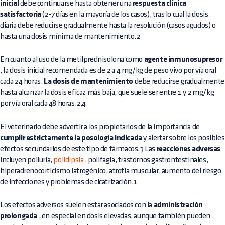
inicial
debe continuarse hasta obtener una
respuesta clínica
satisfactoria
(2-7 días en la mayoría de los casos), tras lo cual la dosis
diaria debe reducirse gradualmente hasta la resolución (casos agudos) o
hasta una dosis mínima de mantenimiento.2
En cuanto al uso de la metilprednisolona como
agente inmunosupresor
, la dosis inicial recomendada es de 2 a 4 mg/kg de peso vivo por vía oral
cada 24 horas.
La dosis de mantenimiento
debe reducirse gradualmente
hasta alcanzar la dosis eficaz más baja, que suele ser entre 1 y 2 mg/kg
por vía oral cada 48 horas.2,4
El veterinario debe advertir a los propietarios de la importancia de
cumplir estrictamente la posología indicada
y alertar sobre los posibles
efectos secundarios de este tipo de fármacos.3 Las
reacciones adversas
incluyen poliuria,
polidipsia
, polifagia, trastornos gastrontestinales,
hiperadrenocorticismo iatrogénico, atrofia muscular, aumento del riesgo
de infecciones y problemas de cicatrización.1
Los efectos adversos suelen estar asociados con la
administración
prolongada
, en especial en dosis elevadas, aunque también pueden