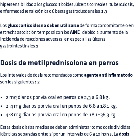
hipersensibilidad a los glucocorticoides, úlceras corneales, tuberculosis,
enfermedad renal crónica o úlceras gastroduodenales.1,3
Los
glucocorticoidesno deben utilizarse
de forma concomitante o en
estrecha asociación temporal con los
AINE
, debido al aumento de la
incidencia de reacciones adversas, en especial las úlceras
gastrointestinales.1
Dosis de metilprednisolona en perros
Los intervalos de dosis recomendados como
agente antiinflamatorio
son los siguientes
:
2
2 mg diarios por vía oral en perros de 2,3 a 6,8 kg.
2-4 mg diarios por vía oral en perros de 6,8 a 18,1 kg.
4-8 mg diarios por vía oral en perros de 18,1-36,3 kg.
Estas dosis diarias medias se deben administrar como dosis divididas
idénticas separadas entre sí por un intervalo de 6 a 10 horas. La
dosis