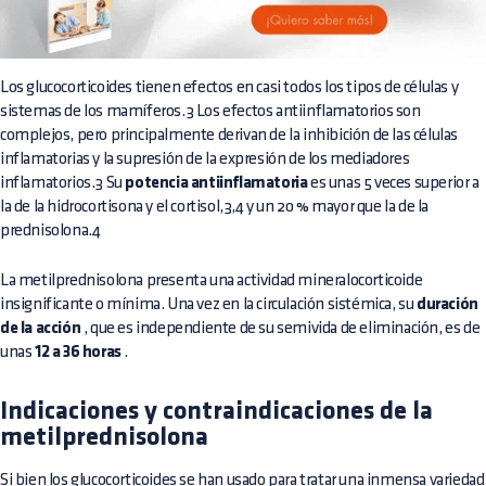
Los glucocorticoides tienen efectos en casi todos los tipos de células y
sistemas de los mamíferos.3 Los efectos antiinflamatorios son
complejos, pero principalmente derivan de la inhibición de las células
inflamatorias y la supresión de la expresión de los mediadores
inflamatorios.3 Su
potencia antiinflamatoria
es unas 5 veces superior a
la de la hidrocortisona y el cortisol,3,4 y un 20 % mayor que la de la
prednisolona.4
La metilprednisolona presenta una actividad mineralocorticoide
insignificante o mínima. Una vez en la circulación sistémica, su
duración
de la acción
, que es independiente de su semivida de eliminación, es de
unas
12 a 36 horas
.
Indicaciones y contraindicaciones de la
metilprednisolona
Si bien los glucocorticoides se han usado para tratar una inmensa variedad