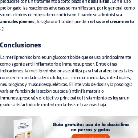
producirse con un tratamiento a corto plazo en
dosis altas
. Con el uso
prolongado las reacciones adversas se manifiestan, por lo general, como
signos clínicos de hiperadrenocorticismo. Cuando se administra a
animales jóvenes
, los glucocorticoides pueden
retrasar el crecimiento
.3
Conclusiones
La metilprednisolona es un glucocorticoide que se usa principalmente
como agente antiiinflamatorio e inmunosupresor. Entre otras
indicaciones, la metilprednisolona se utiliza para tratar afecciones tales
como enfermedades dermatológicas, inmunomediadas, intestinales,
neurológicas y musculoesqueléticas. El intervalo de dosis y la posología
varía en función de la acción buscada (antiinflamatoria o
inmunosupresora) y el objetivo principal del tratamiento es lograr un
grado satisfactorio de control con la dosis eficaz más baja.