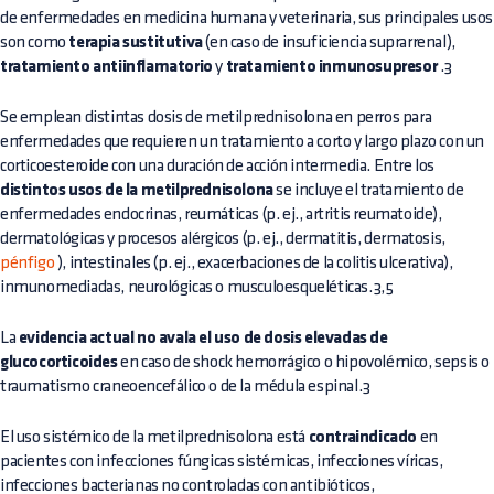
de enfermedades en medicina humana y veterinaria, sus principales usos
son como
terapia sustitutiva
(en caso de insuficiencia suprarrenal),
tratamiento antiinflamatorio
y
tratamiento inmunosupresor
.3
Se emplean distintas dosis de metilprednisolona en perros para
enfermedades que requieren un tratamiento a corto y largo plazo con un
corticoesteroide con una duración de acción intermedia. Entre los
distintos usos de la metilprednisolona
se incluye el tratamiento de
enfermedades endocrinas, reumáticas (p. ej., artritis reumatoide),
dermatológicas y procesos alérgicos (p. ej., dermatitis, dermatosis,
pénfigo
), intestinales (p. ej., exacerbaciones de la colitis ulcerativa),
inmunomediadas, neurológicas o musculoesqueléticas.3,5
La
evidencia actual no avala el uso de dosis elevadas de
glucocorticoides
en caso de shock hemorrágico o hipovolémico, sepsis o
traumatismo craneoencefálico o de la médula espinal.3
El uso sistémico de la metilprednisolona está
contraindicado
en
pacientes con infecciones fúngicas sistémicas, infecciones víricas,
infecciones bacterianas no controladas con antibióticos,