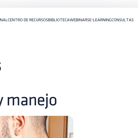
ONAL
CENTRO DE RECURSOS
BIBLIOTECA
WEBINARS
E-LEARNING
CONSULTAS
s
 y manejo