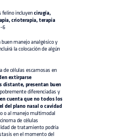
 felino incluyen
cirugía,
pia, crioterapia, terapia
1-6
n buen manejo analgésico y
luirá la colocación de algún
a de células escamosas en
den extirparse
s distante, presentan buen
, pobremente diferenciadas y
 en cuenta que no todos los
el del plano nasal o cavidad
nto o al manejo multimodal
rcinoma de células
idad de tratamiento podría
ástasis en el momento del