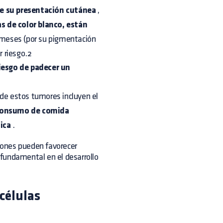
te su presentación cutánea
,
s de color blanco, están
ameses (por su pigmentación
r riesgo.2
riesgo de padecer un
 de estos tumores incluyen el
onsumo de comida
ica
.
iones pueden favorecer
fundamental en el desarrollo
células