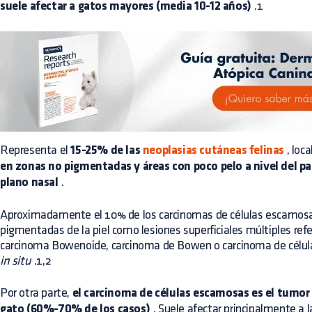
suele afectar a gatos mayores (media 10-12 años)
.1
Representa el
15-25% de las
neoplasias cutáneas felinas
, loc
en zonas no pigmentadas y áreas con poco pelo a nivel del pa
plano nasal
.
Aproximadamente el 10% de los carcinomas de células escamos
pigmentadas de la piel como lesiones superficiales múltiples refe
carcinoma Bowenoide, carcinoma de Bowen o carcinoma de célul
in situ
.1,2
Por otra parte,
el carcinoma de células escamosas es el tumor 
gato (60%-70% de los casos)
. Suele afectar principalmente a l