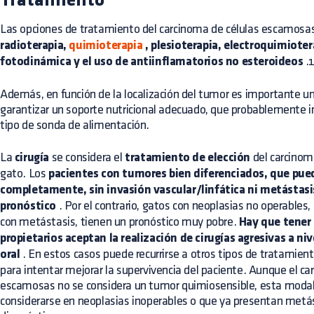
Tratamiento
Las opciones de tratamiento del carcinoma de células escamosas
radioterapia,
quimioterapia
, plesioterapia, electroquimiotera
fotodinámica y el uso de antiinflamatorios no esteroideos
.
Además, en función de la localización del tumor es importante u
garantizar un soporte nutricional adecuado, que probablemente inc
tipo de sonda de alimentación.
La
cirugía
se considera el
tratamiento de elección
del carcinom
gato. Los
pacientes con tumores bien diferenciados, que pue
completamente, sin invasión vascular/linfática ni metástasi
pronóstico
. Por el contrario, gatos con neoplasias no operables
con metástasis, tienen un pronóstico muy pobre.
Hay que tener
propietarios aceptan la realización de cirugías agresivas a niv
oral
. En estos casos puede recurrirse a otros tipos de tratamie
para intentar mejorar la supervivencia del paciente. Aunque el ca
escamosas no se considera un tumor quimiosensible, esta modal
considerarse en neoplasias inoperables o que ya presentan met