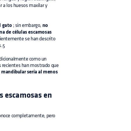
r a los huesos maxilar y
l gato
; sin embargo,
no
oma de células escamosas
ientemente se han descrito
s.5
radicionalmente como un
s recientes han mostrado que
o mandibular sería al menos
as escamosas en
onoce completamente, pero