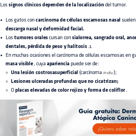
Los
signos clínicos dependen de la localización
del tumor.
Los gatos con
carcinoma de células escamosas nasal
suelen
descarga nasal y deformidad facial.
Los
tumores orales
cursan con
sialorrea, sangrado oral, ano
dentales, pérdida de peso y halitosis
.1
En muchas ocasiones el carcinoma de células escamosas en g
masa visible
, cuya
apariencia
puede ser de:
Una lesión costrosasuperficial
(carcinoma
);
in situ
Lesiones ulceradas profundas que no cicatrizan;
O
placas elevadas de color rojizo y forma de coliflor
.