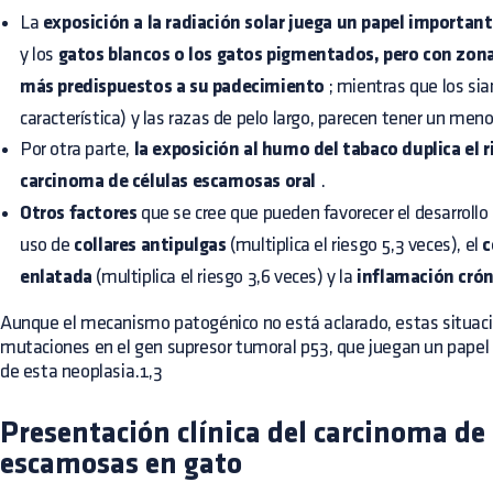
La
exposición a la radiación solar juega un papel importan
y los
gatos blancos o los gatos pigmentados, pero con zona
más predispuestos a su padecimiento
; mientras que los si
característica) y las razas de pelo largo, parecen tener un meno
Por otra parte,
la exposición al humo del tabaco duplica el 
carcinoma de células escamosas oral
.
Otros factores
que se cree que pueden favorecer el desarrollo
uso de
collares antipulgas
(multiplica el riesgo 5,3 veces), el
c
enlatada
(multiplica el riesgo 3,6 veces) y la
inflamación crón
Aunque el mecanismo patogénico no está aclarado, estas situac
mutaciones en el gen supresor tumoral p53, que juegan un papel 
de esta neoplasia.1,3
Presentación clínica del carcinoma de 
escamosas en gato