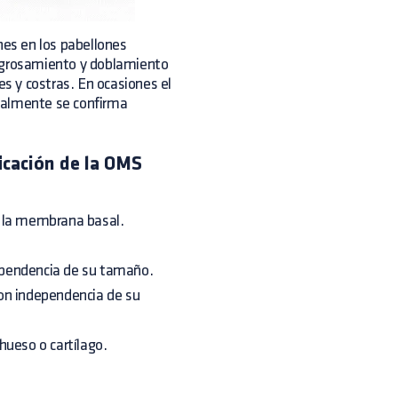
nes en los pabellones
engrosamiento y doblamiento
es y costras. En ocasiones el
malmente se confirma
ficación de la OMS
a la membrana basal.
ependencia de su tamaño.
on independencia de su
hueso o cartílago.