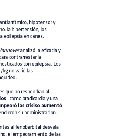
antiarrítmico, hipotensor y
o, la hipertensión, los
a epilepsia en canes.
 Hannover
analizó la eficacia y
ra contrarrestar la
nosticados con epilepsia. Los
/kg no varió las
raquídeo.
les que no respondían al
ios
, como bradicardia y una
mpeoró las crisiso aumentó
pendieron su administración.
ntes al fenobarbital desvela
echo, el empeoramiento de las