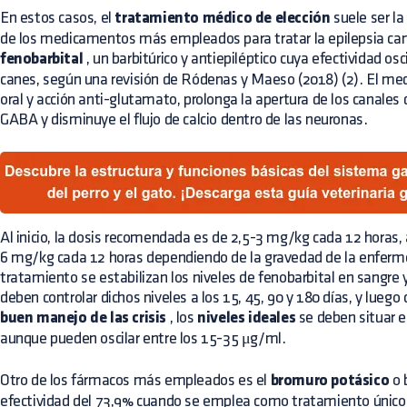
En estos casos, el
tratamiento médico de elección
suele ser la
de los medicamentos más empleados para tratar la epilepsia cani
fenobarbital
, un barbitúrico y antiepiléptico cuya efectividad osc
canes, según una revisión de Ródenas y Maeso (2018) (2). El me
oral y acción anti-glutamato, prolonga la apertura de los canales 
GABA y disminuye el flujo de calcio dentro de las neuronas.
Al inicio, la dosis recomendada es de 2,5-3 mg/kg cada 12 horas,
6 mg/kg cada 12 horas dependiendo de la gravedad de la enferm
tratamiento se estabilizan los niveles de fenobarbital en sangre
deben controlar dichos niveles a los 15, 45, 90 y 180 días, y lueg
buen manejo de las crisis
, los
niveles ideales
se deben situar e
aunque pueden oscilar entre los 15-35 μg/ml.
Otro de los fármacos más empleados es el
bromuro potásico
o 
efectividad del 73,9% cuando se emplea como tratamiento único