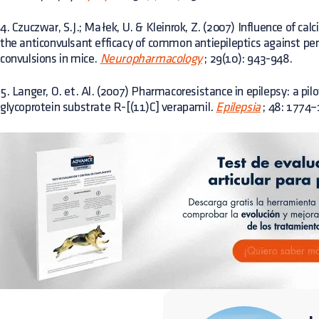
4. Czuczwar, S.J.; Małek, U. & Kleinrok, Z. (2007) Influence of cal
the anticonvulsant efficacy of common antiepileptics against pe
convulsions in mice.
Neuropharmacology
; 29(10): 943-948.
5. Langer, O. et. Al. (2007) Pharmacoresistance in epilepsy: a pi
glycoprotein substrate R-[(11)C] verapamil.
Epilepsia
; 48: 1774–