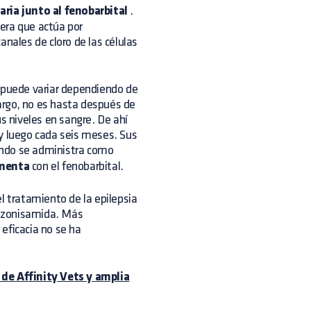
ria junto al fenobarbital
.
era que actúa por
anales de cloro de las células
e puede variar dependiendo de
argo, no es hasta después de
us niveles en sangre. De ahí
 y luego cada seis meses. Sus
ndo se administra como
menta
con el fenobarbital.
 tratamiento de la epilepsia
la zonisamida. Más
eficacia no se ha
 de Affinity Vets y amplia