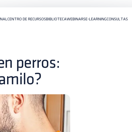
ONAL
CENTRO DE RECURSOS
BIBLIOTECA
WEBINARS
E-LEARNING
CONSULTAS
en perros:
pamilo?