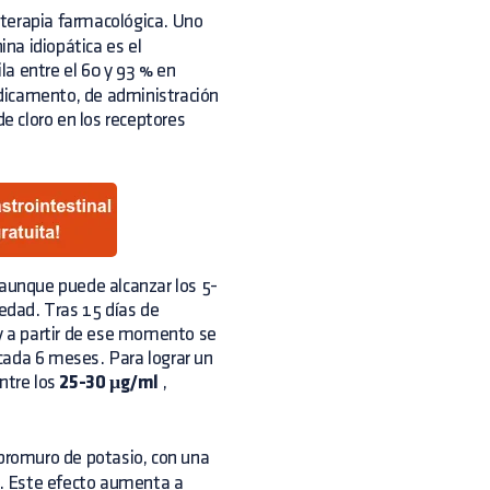
 terapia farmacológica. Uno
na idiopática es el
ila entre el 60 y 93 % en
dicamento, de administración
de cloro en los receptores
 aunque puede alcanzar los 5-
edad. Tras 15 días de
 y a partir de ese momento se
o cada 6 meses. Para lograr un
ntre los
25-30 μg/ml
,
bromuro de potasio, con una
. Este efecto aumenta a