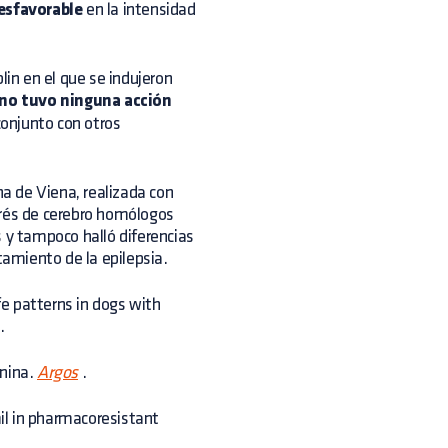
esfavorable
en la intensidad
lin en el que se indujeron
no tuvo ninguna acción
 conjunto con otros
na de Viena, realizada con
erés de cerebro homólogos
is y tampoco halló diferencias
tamiento de la epilepsia.
ife patterns in dogs with
.
anina.
Argos
.
il in pharmacoresistant