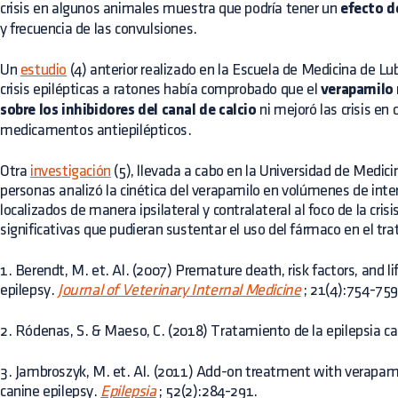
crisis en algunos animales muestra que podría tener un
efecto d
y frecuencia de las convulsiones.
Un
estudio
(4) anterior realizado en la Escuela de Medicina de Lub
crisis epilépticas a ratones había comprobado que el
verapamilo 
sobre los inhibidores del canal de calcio
ni mejoró las crisis en
medicamentos antiepilépticos.
Otra
investigación
(5), llevada a cabo en la Universidad de Medici
personas analizó la cinética del verapamilo en volúmenes de int
localizados de manera ipsilateral y contralateral al foco de la cris
significativas que pudieran sustentar el uso del fármaco en el tra
1. Berendt, M. et. Al. (2007) Premature death, risk factors, and l
epilepsy.
Journal of Veterinary Internal Medicine
; 21(4):754-759
2. Ródenas, S. & Maeso, C. (2018) Tratamiento de la epilepsia c
3. Jambroszyk, M. et. Al. (2011) Add-on treatment with verapam
canine epilepsy.
Epilepsia
; 52(2):284-291.