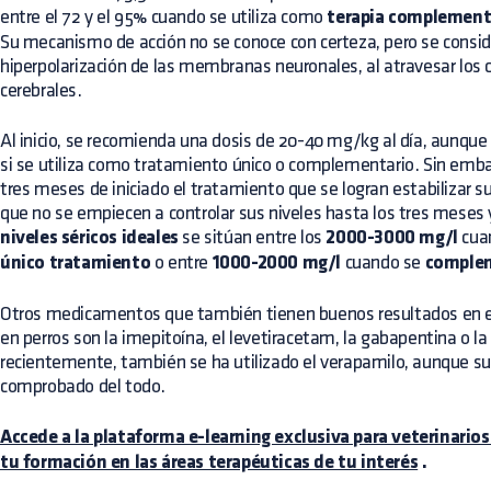
entre el 72 y el 95% cuando se utiliza como
terapia complementa
Su mecanismo de acción no se conoce con certeza, pero se consid
hiperpolarización de las membranas neuronales, al atravesar los c
cerebrales.
Al inicio, se recomienda una dosis de 20-40 mg/kg al día, aunqu
si se utiliza como tratamiento único o complementario. Sin emb
tres meses de iniciado el tratamiento que se logran estabilizar s
que no se empiecen a controlar sus niveles hasta los tres meses
niveles séricos ideales
se sitúan entre los
2000-3000 mg/l
cua
único tratamiento
o entre
1000-2000 mg/l
cuando se
comple
Otros medicamentos que también tienen buenos resultados en el
en perros son la imepitoína, el levetiracetam, la gabapentina o 
recientemente, también se ha utilizado el verapamilo, aunque su 
comprobado del todo.
Accede a la plataforma e-learning exclusiva para veterinarios
tu formación en las áreas terapéuticas de tu interés
.