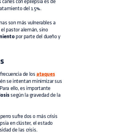
 canes con epilepsia es de
ratamiento del 15%.
unas son más vulnerables a
 el pastor alemán, sino
amiento
por parte del dueño y
os
 frecuencia de los
ataques
ién se intentan minimizar sus
 Para ello, es importante
dosis
según la gravedad de la
erro sufre dos o más crisis
sia en clúster, el estado
dad de las crisis.