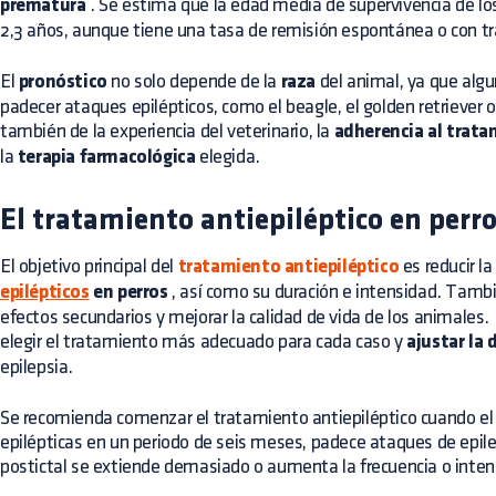
prematura
. Se estima que la edad media de supervivencia de los
2,3 años, aunque tiene una tasa de remisión espontánea o con t
El
pronóstico
no solo depende de la
raza
del animal, ya que alg
padecer ataques epilépticos, como el beagle, el golden retriever o
también de la experiencia del veterinario, la
adherencia al trat
la
terapia farmacológica
elegida.
El tratamiento antiepiléptico en perr
El objetivo principal del
tratamiento antiepiléptico
es reducir la
epilépticos
en perros
, así como su duración e intensidad. Tamb
efectos secundarios y mejorar la calidad de vida de los animales.
elegir el tratamiento más adecuado para cada caso y
ajustar la 
epilepsia.
Se recomienda comenzar el tratamiento antiepiléptico cuando el p
epilépticas en un periodo de seis meses, padece ataques de epilep
postictal se extiende demasiado o aumenta la frecuencia o intensi