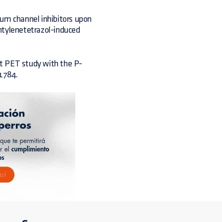
cium channel inhibitors upon
ntylenetetrazol-induced
lot PET study with the P-
1784.