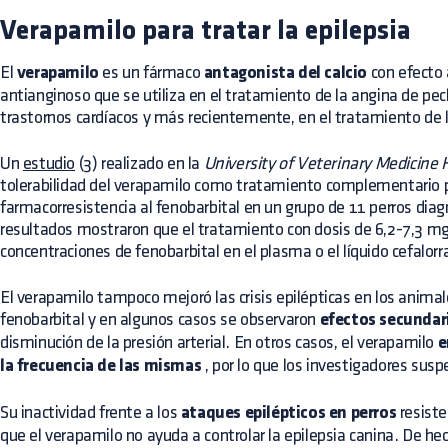
Verapamilo para tratar la epilepsia
El
verapamilo
es un fármaco
antagonista del calcio
con efecto 
antianginoso que se utiliza en el tratamiento de la angina de pech
trastornos cardíacos y más recientemente, en el tratamiento de l
Un
estudio
(3) realizado en la
University of Veterinary Medicine
tolerabilidad del verapamilo como tratamiento complementario pa
farmacorresistencia al fenobarbital en un grupo de 11 perros diag
resultados mostraron que el tratamiento con dosis de 6,2-7,3 mg
concentraciones de fenobarbital en el plasma o el líquido cefalor
El verapamilo tampoco mejoró las crisis epilépticas en los anima
fenobarbital y en algunos casos se observaron
efectos secundar
disminución de la presión arterial. En otros casos, el verapamilo
e
la frecuencia de las mismas
, por lo que los investigadores sus
Su inactividad frente a los
ataques epilépticos en perros
resiste
que el verapamilo no ayuda a controlar la epilepsia canina. De h