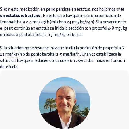
Si con esta medicación en perro persiste en estatus, nos hallamos ante
un estatus refractario
. En este caso hay que iniciar una perfusión de
fenobarbital a 2-4 mg/kg/h (máximo 24 mg/kg/24h). Si a pesar de esto
el perro continúa en estatus se inicia la sedación con propofol 4-8 mg/kg
en bolus o pentobarbital 2-15 mg/kg en bolus.
Si la situación no se resuelve hay que iniciar la perfusión de propofol a 6-
12 mg/kg/h o de pentobarbital 1-5 mg/kg/h. Una vez estabilizada la
situación hay que ir reduciendo las dosis un 25% cada 2 horas en función
del efecto.