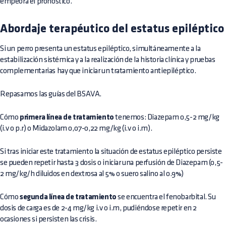
empeora el pronóstico.
Abordaje terapéutico del estatus epiléptico
Si un perro presenta un estatus epiléptico, simultáneamente a la
estabilización sistémica y a la realización de la historia clínica y pruebas
complementarias hay que iniciar un tratamiento antiepiléptico.
Repasamos las guías del BSAVA.
Cómo
primera línea de tratamiento
tenemos: Diazepam 0,5-2 mg/kg
(i.v o p.r) o Midazolam 0,07-0,22 mg/kg (i.v o i.m).
Si tras iniciar este tratamiento la situación de estatus epiléptico persiste
se pueden repetir hasta 3 dosis o iniciar una perfusión de Diazepam (0,5-
2 mg/kg/h diluidos en dextrosa al 5% o suero salino al 0.9%)
Cómo
segunda línea de tratamiento
se encuentra el fenobarbital. Su
dosis de carga es de 2-4 mg/kg i.v o i.m, pudiéndose repetir en 2
ocasiones si persisten las crisis.