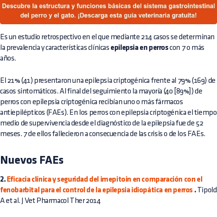
Es un estudio retrospectivo en el que mediante 214 casos se determinan
la prevalencia y características clínicas
epilepsia en perros
con 7 o más
años.
El 21% (41) presentaron una epilepsia criptogénica frente al 79% (169) de
casos sintomáticos. Al final del seguimiento la mayoría (40 [89%]) de
perros con epilepsia criptogénica recibían uno o más fármacos
antiepilépticos (FAEs). En los perros con epilepsia criptogénica el tiempo
medio de supervivencia desde el diagnóstico de la epilepsia fue de 52
meses. 7 de ellos fallecieron a consecuencia de las crisis o de los FAEs.
Nuevos FAEs
2.
Eficacia clínica y seguridad del imepitoin en comparación con el
fenobarbital para el control de la epilepsia idiopática en perros
.
Tipold
A et al. J Vet Pharmacol Ther 2014