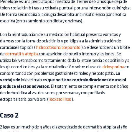
Penélope es una perra atópica mestiza de Terrier de 8 años que deja de
tolerar oclacitinib tras su retirada puntual por una intervención quirúrgica.
De forma secundaria a la cirugía desarrolla una insuficiencia pancreática
exocrina (en tratamiento con dieta y enzimas).
Con la reintroducción de su medicación habitual presenta vómitos y
diarreas con la toma de oclacitinib y polidipsia a la administración de
corticoides tópicos (
hidrocotisona aceponato
). Se desencadena un brote
de
dermatitis atópica
con aparición de prurito intenso y lesiones. Se
utiliza lokivetmab como tratamiento dado la intolerancia a oclacitinib y a
los glucocorticoides y a la contraindicación sobre el uso de
ciclosporina
en
concomitancia con problemas gastrointestinales y hepatopatía.
La
ventaja de
lokivetmab
es que no tiene contraindicaciones de uso ni
produce efectos adversos.
El tratamiento se complementa con baños
de clorhexidina al 2% dos veces por semana y con profilaxis
ectoparasitaria por vía oral (
isoxazolinas
).
Caso 2
Ziggy es un macho de 3 años diagnosticado de dermatitis atópica al año