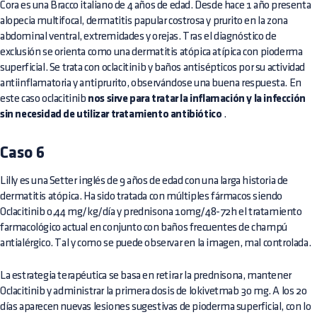
Cora es una Bracco italiano de 4 años de edad. Desde hace 1 año presenta
alopecia multifocal, dermatitis papular costrosa y prurito en la zona
abdominal ventral, extremidades y orejas. Tras el diagnóstico de
exclusión se orienta como una dermatitis atópica atípica con pioderma
superficial. Se trata con oclacitinib y baños antisépticos por su actividad
antiinflamatoria y antiprurito, observándose una buena respuesta. En
este caso oclacitinib
nos sirve para tratar la inflamación y la infección
sin necesidad de utilizar tratamiento antibiótico
.
Caso 6
Lilly es una Setter inglés de 9 años de edad con una larga historia de
dermatitis atópica. Ha sido tratada con múltiples fármacos siendo
Oclacitinib 0,44 mg/kg/día y prednisona 10mg/48-72h el tratamiento
farmacológico actual en conjunto con baños frecuentes de champú
antialérgico. Tal y como se puede observar en la imagen, mal controlada.
La estrategia terapéutica se basa en retirar la prednisona, mantener
Oclacitinib y administrar la primera dosis de lokivetmab 30 mg. A los 20
días aparecen nuevas lesiones sugestivas de pioderma superficial, con lo