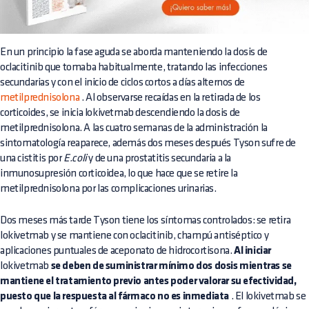
En un principio la fase aguda se aborda manteniendo la dosis de
oclacitinib que tomaba habitualmente, tratando las infecciones
secundarias y con el inicio de ciclos cortos a días alternos de
metilprednisolona
. Al observarse recaídas en la retirada de los
corticoides, se inicia lokivetmab descendiendo la dosis de
metilprednisolona. A las cuatro semanas de la administración la
sintomatología reaparece, además dos meses después Tyson sufre de
una cistitis por
E.coli
y de una prostatitis secundaria a la
inmunosupresión corticoidea, lo que hace que se retire la
metilprednisolona por las complicaciones urinarias.
Dos meses más tarde Tyson tiene los síntomas controlados: se retira
lokivetmab y se mantiene con oclacitinib, champú antiséptico y
aplicaciones puntuales de aceponato de hidrocortisona.
Al iniciar
lokivetmab
se deben de suministrar mínimo dos dosis mientras se
mantiene el tratamiento previo antes poder valorar su efectividad,
puesto que la respuesta al fármaco no es inmediata
. El lokivetmab se