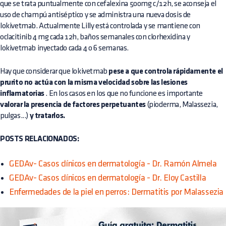
que se trata puntualmente con cefalexina 500mg c/12h, se aconseja el
uso de champú antiséptico y se administra una nueva dosis de
lokivetmab. Actualmente Lilly está controlada y se mantiene con
oclacitinib 4 mg cada 12h, baños semanales con clorhexidina y
lokivetmab inyectado cada 4 o 6 semanas.
Hay que considerar que lokivetmab
pese a que controla rápidamente el
prurito no actúa con la misma velocidad sobre las lesiones
inflamatorias
. En los casos en los que no funcione es importante
valorar la presencia de factores perpetuantes
(pioderma, Malassezia,
pulgas...)
y tratarlos.
POSTS RELACIONADOS:
GEDAv- Casos clínicos en dermatología - Dr. Ramón Almela
GEDAv- Casos clínicos en dermatología - Dr. Eloy Castilla
Enfermedades de la piel en perros: Dermatitis por Malassezia