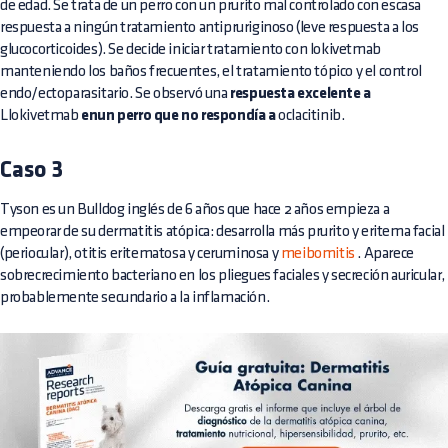
de edad. Se trata de un perro con un prurito mal controlado con escasa
respuesta a ningún tratamiento antipruriginoso (leve respuesta a los
glucocorticoides). Se decide iniciar tratamiento con lokivetmab
manteniendo los baños frecuentes, el tratamiento tópico y el control
endo/ectoparasitario. Se observó una
respuesta excelente a
Llokivetmab
enun perro que no respondía a
oclacitinib.
Caso 3
Tyson es un Bulldog inglés de 6 años que hace 2 años empieza a
empeorar de su dermatitis atópica: desarrolla más prurito y eritema facial
(periocular), otitis eritematosa y ceruminosa y
meibomitis
. Aparece
sobrecrecimiento bacteriano en los pliegues faciales y secreción auricular,
probablemente secundario a la inflamación.