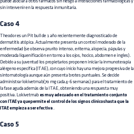
puede asociar a otros fármacos sin riesgo a interacciones farmacológicas y
sin intervenir en la respuesta inmunitaria.
Caso 4
Theodor es un Pit bull de 1 año recientemente diagnosticado de
dermatitis atópica. Actualmente presenta un control moderado de la
enfermedad (se observa prurito intenso, eritema, alopecia, pápulas y
moderada liquenificación en torno a los ojos, hocico, abdomen e ingles).
Debido a su juventud los propietarios proponen iniciar la inmunoterapia
alérgeno específica (ITAE), con cuyo inicio hay una mejora progresiva de la
sintomatología aunque aún presenta brotes puntuales. Se decide
administrar lokivetmab(70 mg cada 4-6 semanas) para el tratamiento de
la fase aguda además de la ITAE, obteniendo una respuesta muy
positiva. Lokivetmab
es muy adecuado en el tratamiento conjunto
con ITAE ya quepermite el control de los signos clínicoshasta que la
ITAE empieza a ser efectiva
.
Caso 5