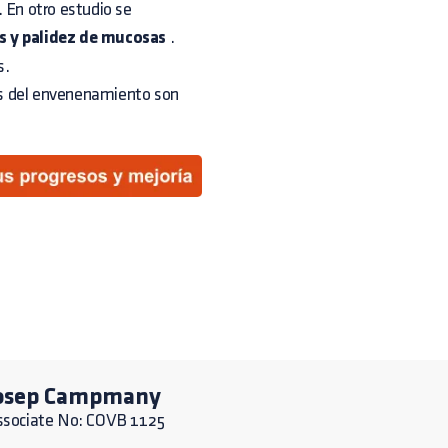
l. En otro estudio se
is y palidez de mucosas
.
s.
s del envenenamiento son
osep Campmany
ssociate No: COVB 1125