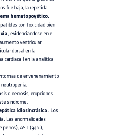
os fue baja, la repetida
stema hematopoyético.
atibles con toxicidad bien
axia
, evidenciándose en el
 aumento ventricular
icular dorsal en la
a cardiaca I en la analítica
síntomas de envenenamiento
neutropenia,
is o necrosis, erupciones
este síndrome.
epática idiosincrásica
. Los
cia. Las anormalidades
 perros), AST (94%),