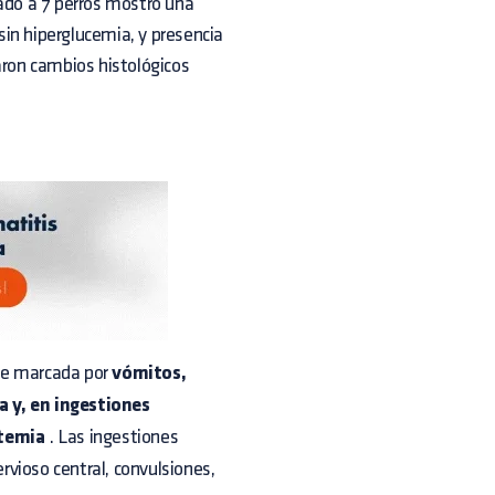
izado a 7 perros mostró una
 sin hiperglucemia, y presencia
aron cambios histológicos
ene marcada por
vómitos,
a y, en ingestiones
otemia
. Las ingestiones
vioso central, convulsiones,