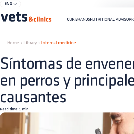
ENG
OUR BRANDS
NUTRITIONAL ADVISOR
R
Home
Library
Internal medicine
Síntomas de enven
en perros y principal
causantes
Read time:
1
min