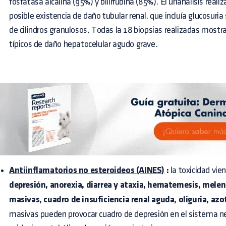
fosfatasa alcalina (95%) y bilirrubina (85%). El urianálisis real
posible existencia de daño tubular renal, que incluía glucosuria
de cilindros granulosos. Todas la 18 biopsias realizadas mostr
típicos de daño hepatocelular agudo grave.
Antiinflamatorios no esteroideos (AINES)
:
la toxicidad vi
depresión, anorexia, diarrea y ataxia, hematemesis, melen
masivas, cuadro de insuficiencia renal aguda, oliguria, az
masivas pueden provocar cuadro de depresión en el sistema ner