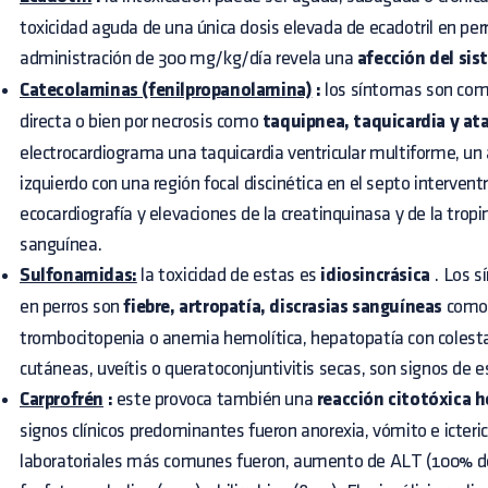
toxicidad aguda de una única dosis elevada de ecadotril en perr
administración de 300 mg/kg/día revela una
afección del si
Catecolaminas (fenilpropanolamina)
:
los síntomas son comp
directa o bien por necrosis como
taquipnea, taquicardia y at
electrocardiograma una taquicardia ventricular multiforme, un
izquierdo con una región focal discinética en el septo interventr
ecocardiografía y elevaciones de la creatinquinasa y de la tropin
sanguínea.
Sulfonamidas:
la toxicidad de estas es
idiosincrásica
. Los 
en perros son
fiebre, artropatía, discrasias sanguíneas
como 
trombocitopenia o anemia hemolítica, hepatopatía con colestas
cutáneas, uveítis o queratoconjuntivitis secas, son signos de 
Carprofrén
:
este provoca también una
reacción citotóxica h
signos clínicos predominantes fueron anorexia, vómito e icteri
laboratoriales más comunes fueron, aumento de ALT (100% de