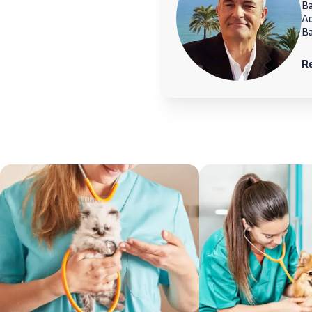
Ba
A
Ba
R