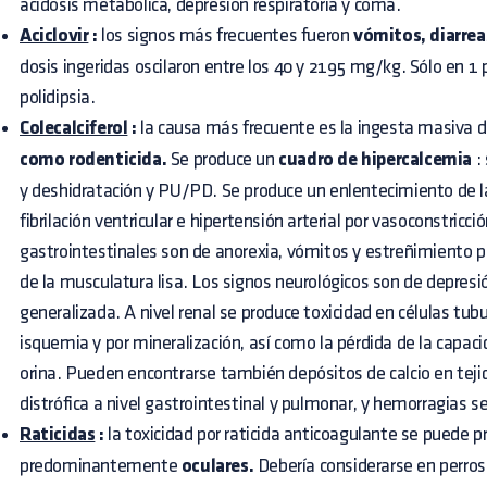
acidosis metabólica, depresión respiratoria y coma.
Aciclovir
:
los signos más frecuentes fueron
vómitos, diarreas
dosis ingeridas oscilaron entre los 40 y 2195 mg/kg. Sólo en 1
polidipsia.
Colecalciferol
:
la causa más frecuente es la ingesta masiva de 
como rodenticida.
Se produce un
cuadro de hipercalcemia
: 
y deshidratación y PU/PD. Se produce un enlentecimiento de la
fibrilación ventricular e hipertensión arterial por vasoconstricció
gastrointestinales son de anorexia, vómitos y estreñimiento p
de la musculatura lisa. Los signos neurológicos son de depresió
generalizada. A nivel renal se produce toxicidad en células tub
isquemia y por mineralización, así como la pérdida de la capac
orina. Pueden encontrarse también depósitos de calcio en tejid
distrófica a nivel gastrointestinal y pulmonar, y hemorragias s
Raticidas
:
la toxicidad por raticida anticoagulante se puede 
predominantemente
oculares.
Debería considerarse en perro