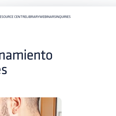
ESOURCE CENTRE
LIBRARY
WEBINARS
INQUIRIES
enamiento
es