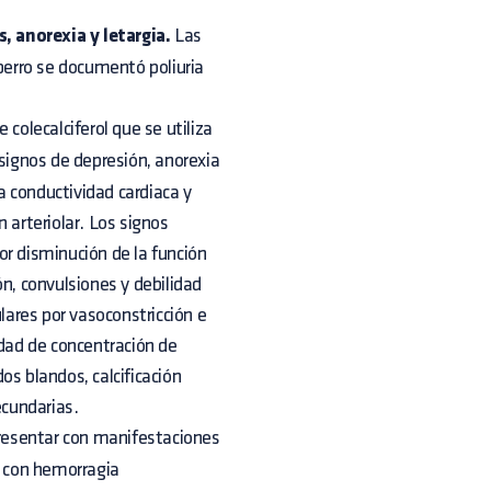
, anorexia y letargia.
Las
 perro se documentó poliuria
colecalciferol que se utiliza
signos de depresión, anorexia
 conductividad cardiaca y
n arteriolar. Los signos
or disminución de la función
n, convulsiones y debilidad
ulares por vasoconstricción e
idad de concentración de
os blandos, calcificación
ecundarias.
presentar con manifestaciones
s con hemorragia